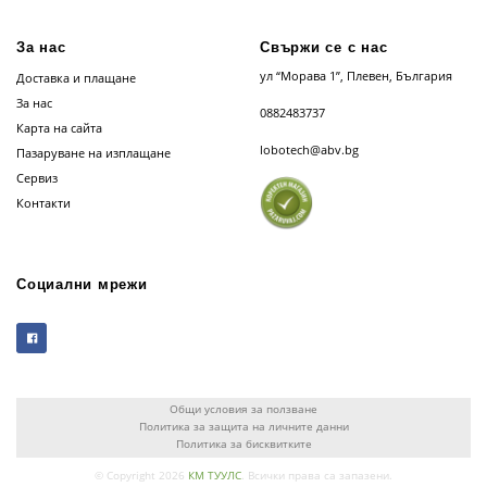
За нас
Свържи се с нас
ул “Морава 1”, Плевен, България
Доставка и плащане
За нас
0882483737
Карта на сайта
lobotech@abv.bg
Пазаруване на изплащане
Сервиз
Контакти
Социални мрежи
Общи условия за ползване
Политика за защита на личните данни
Политика за бисквитките
© Copyright 2026
КМ ТУУЛС
. Всички права са запазени.