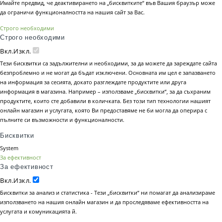
Имайте предвид, че деактивирането на „бисквитките“ във Вашия браузър може
да ограничи функционалността на нашия сайт за Вас.
Строго необходими
Строго необходими
Вкл.
Изкл.
Тези бисквитки са задължителни и необходими, за да можете да зареждате сайта
безпроблемно и не могат да бъдат изключени. Основната им цел е запазването
на информация за сесията, докато разглеждате продуктите или друга
информация в магазина. Например – използваме „бисквитки“, за да съхраним
продуктите, които сте добавили в количката. Без този тип технологии нашият
онлайн магазин и услугата, която Ви предоставяме не би могла да оперира с
пълните си възможности и функционалности.
Бисквитки
System
За ефективност
За ефективност
Вкл.
Изкл.
Бисквитки за анализ и статистика - Тези „бисквитки“ ни помагат да анализираме
използването на нашия онлайн магазин и да проследяваме ефективността на
услугата и комуникацията й.