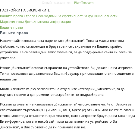
Онлайн магазин от:
PlumTex.com
НАСТРОЙКИ НА БИСКВИТКИТЕ
Вашите права
Строго необходими
За ефективност
За функционалности
Маркетингови
Допълнителна информация
Вашите права
Вашите права
Нашият сайт използва така наречените „бисквитки“. Това са малки текстови
файлове, които се зареждат в браузъра и се съхраняват на Вашето крайно
устройство. Те са безобидни. Използваме ги, за да поддържаме сайта си лесен за
употреба.
Някои „бисквитки“ остават съхранени на устройството Ви, докато не ги изтриете.
Те ни позволяват да разпознаем Вашия браузър при следващото ви посещение в
нашия сайт.
Моля, кликнете върху заглавията на отделните категории „бисквитки“, за да
научите повече и да промените настройките по подразбиране.
Искаме да знаете, че използваме „бисквитките“ на основание чл. 4а от Закона за
електронната търговия (ЗЕТ) и член 6, ал. 1, буква (е) от GDPR. Ако не сте съгласни
с това, можете да откажете съхраняването, като настроите браузъра си така, че да
Ви информира, когато някой сайт иска да запамети на устройството Ви
„бисквитки“, а Вие съответно да ги приемате или не.