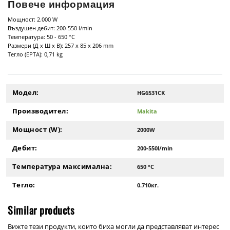
Повече информация
Мощност: 2.000 W
Въздушен дебит: 200-550 l/min
Температура: 50 - 650 °C
Размери (Д х Ш х В): 257 x 85 x 206 mm
Тегло (EPTA): 0,71 kg
Модел:
HG6531CK
Производител:
Makita
Мощност (W):
2000W
Дебит:
200-550l/min
Температура максимална:
650 °C
Тегло:
0.710кг.
Similar products
Вижте тези продукти, които биха могли да представляват интерес