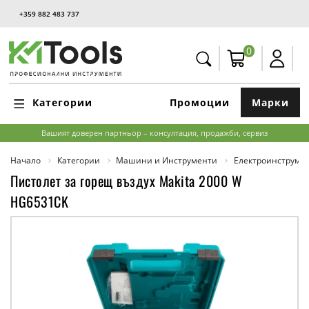
+359 882 483 737
0
Категории
Промоции
Марки
Вашият доверен партньор – консултация, продажби, сервиз
Начало
Категории
Машини и Инструменти
Електроинструме
Пистолет за горещ въздух Makita 2000 W
HG6531CK