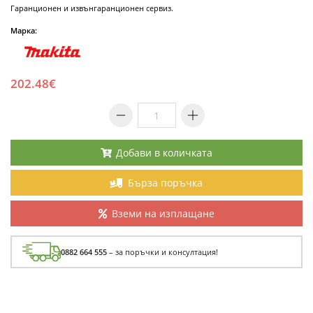
Гаранционен и извънгаранционен сервиз.
Марка:
202.48€
Добави в количката
Бърза поръчка
Вземи на изплащане
0882 664 555
– за поръчки и консултация!