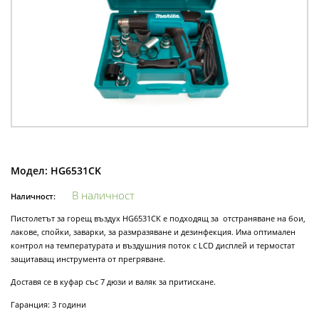
Модел:
HG6531CK
В наличност
Наличност:
Пистолетът за горещ въздух HG6531CK е подходящ за отстраняване на бои,
лакове, спойки, заварки, за размразяване и дезинфекция. Има оптимален
контрол на температурата и въздушния поток с LCD дисплей и термостат
защитаващ инструмента от прегряване.
Доставя се в куфар със 7 дюзи и валяк за притискане.
Гаранция: 3 години