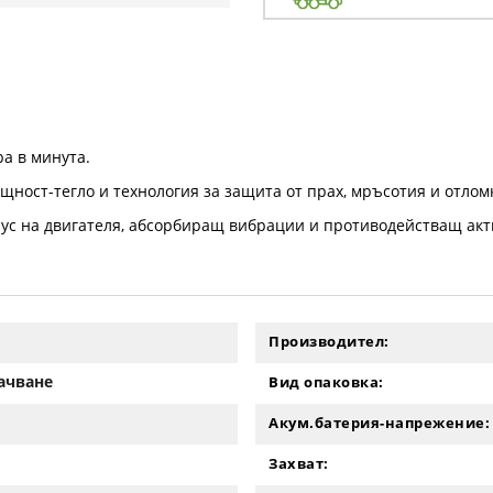
а в минута.
щност-тегло и технология за защита от прах, мръсотия и отлом
ус на двигателя, абсорбиращ вибрации и противодействащ акт
Производител:
качване
Вид опаковка:
Акум.батерия-напрежение:
Захват: