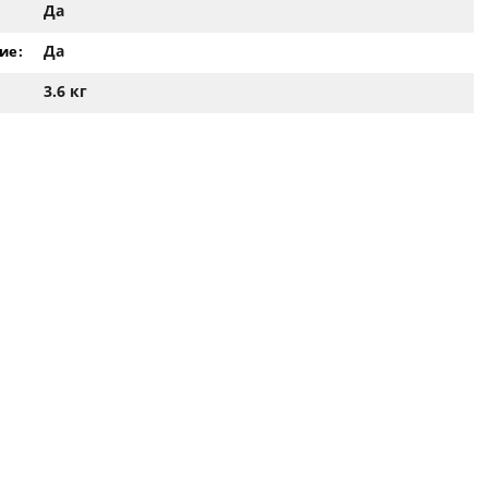
Да
Да
ие:
3.6 кг