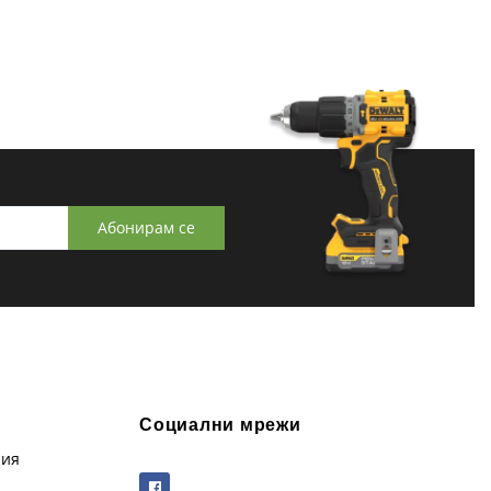
Абонирам се
Социални мрежи
рия