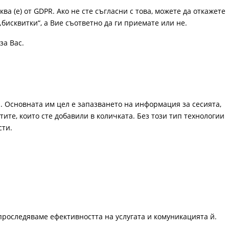
ква (е) от GDPR. Ако не сте съгласни с това, можете да откажете
„бисквитки“, а Вие съответно да ги приемате или не.
за Вас.
. Основната им цел е запазването на информация за сесията,
ите, които сте добавили в количката. Без този тип технологии
сти.
проследяваме ефективността на услугата и комуникацията й.