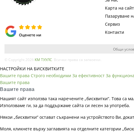
Карта на сай
Пазаруване 
Сервиз
Контакти
Общи услов
© Copyright 2026
КМ ТУУЛС
. Всички права са запазени.
НАСТРОЙКИ НА БИСКВИТКИТЕ
Вашите права
Строго необходими
За ефективност
За функцион
Вашите права
Вашите права
Нашият сайт използва така наречените „бисквитки“. Това са ма
Използваме ги, за да поддържаме сайта си лесен за употреба.
Някои „бисквитки“ остават съхранени на устройството Ви, док
Моля, кликнете върху заглавията на отделните категории „биск