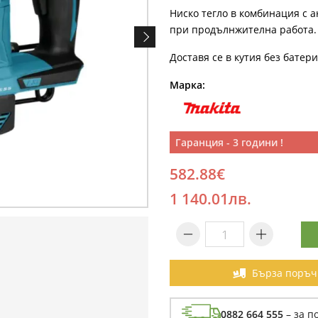
Ниско тегло в комбинация с 
при продълнжителна работа.
Доставя се в кутия без батер
Марка:
Гаранция - 3 години !
582.88€
1 140.01лв.
Бърза поръч
0882 664 555
– за п