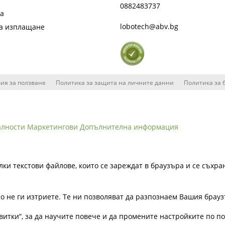
0882483737
та
lobotech@abv.bg
на изплащане
ия за ползване
Политика за защита на личните данни
Политика за 
алности
Маркетингови
Допълнителна информация
лки текстови файлове, които се зареждат в браузъра и се съхра
ато не ги изтриете. Те ни позволяват да разпознаем Вашия бра
витки“, за да научите повече и да промените настройките по п