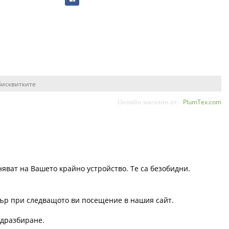
бисквитките
Онлайн магазин от:
PlumTex.com
няват на Вашето крайно устройство. Те са безобидни.
узър при следващото ви посещение в нашия сайт.
одразбиране.