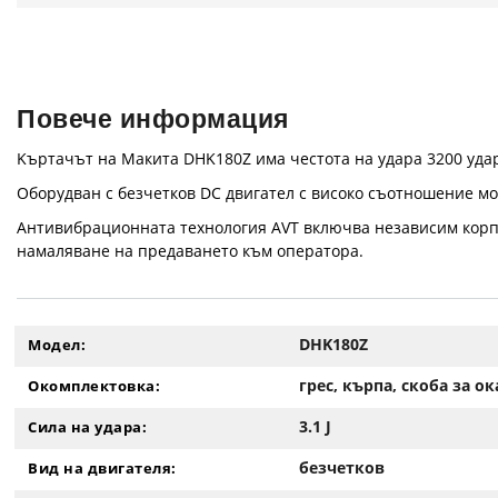
Повече информация
Kъртачът на Макита DHK180Z има честота на удара 3200 удар
Оборудван с безчетков DC двигател с високо съотношение мо
Антивибрационната технология AVT включва независим корп
намаляване на предаването към оператора.
DHK180Z
Модел:
грес, кърпа, скоба за о
Окомплектовка:
3.1 J
Сила на удара:
безчетков
Вид на двигателя: