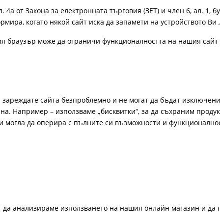
4а от Закона за електронната търговия (ЗЕТ) и член 6, ал. 1, бу
рмира, когато някой сайт иска да запамети на устройството Ви 
ия браузър може да ограничи функционалността на нашия сайт 
а зареждате сайта безпроблемно и не могат да бъдат изключени
а. Например – използваме „бисквитки“, за да съхраним продукт
би могла да оперира с пълните си възможности и функционално
ат да анализираме използването на нашия онлайн магазин и да 