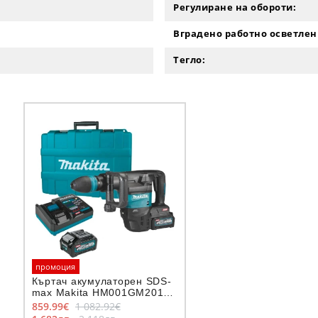
Регулиране на обороти:
Вградено работно осветлен
Тегло:
промоция
Къртач акумулаторен SDS-
max Makita HM001GM201,
40V, 4Ah
859.99€
1 082.92€