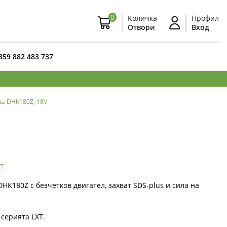
0
Количка
Профил
Отвори
Вход
359 882 483 737
ta DHK180Z, 18V
т
DHK180Z с безчетков двигател, захват SDS-plus и сила на
 серията LXT.