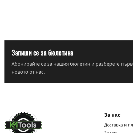
Запиши се за бюлетина
Абонирайте се за нашия бюлетин и разберете първи
новото от нас.
За нас
Доставка и п
За нас