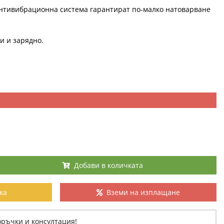
антивибрационна система гарантират по-малко натоварване
ии и зарядно.
Добави в количката
ка
Вземи на изплащане
оръчки и консултация!