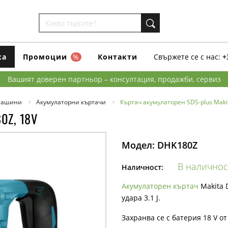
ка
Промоции
%
Контакти
Свържете се с нас:
+
Вашият доверен партньор – консултация, продажби, сервиз
машини
Акумулаторни къртачи
Къртач акумулаторен SDS-plus Maki
0Z, 18V
Модел:
DHK180Z
В наличнос
Наличност:
Акумулаторен къртач
Makita 
удара 3.1 J.
Захранва се с батерия 18 V от