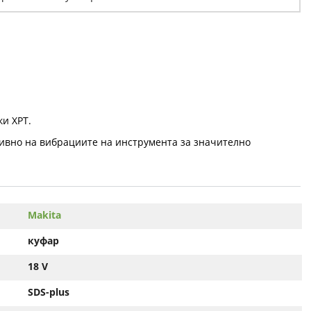
ки XPT.
ивно на вибрациите на инструмента за значително
Makita
куфар
18 V
SDS-plus