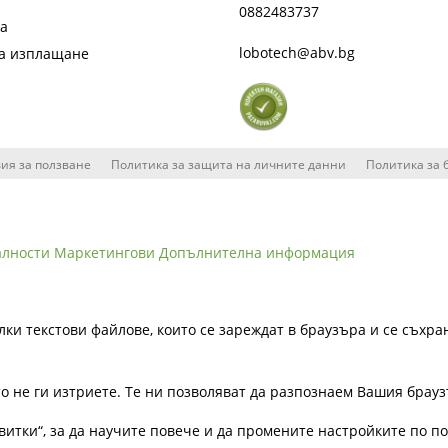
0882483737
та
lobotech@abv.bg
на изплащане
ия за ползване
Политика за защита на личните данни
Политика за 
алности
Маркетингови
Допълнителна информация
лки текстови файлове, които се зареждат в браузъра и се съхра
ато не ги изтриете. Те ни позволяват да разпознаем Вашия бра
витки“, за да научите повече и да промените настройките по п