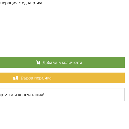
операция с една ръка.
Добави в количката
Бърза поръчка
оръчки и консултация!