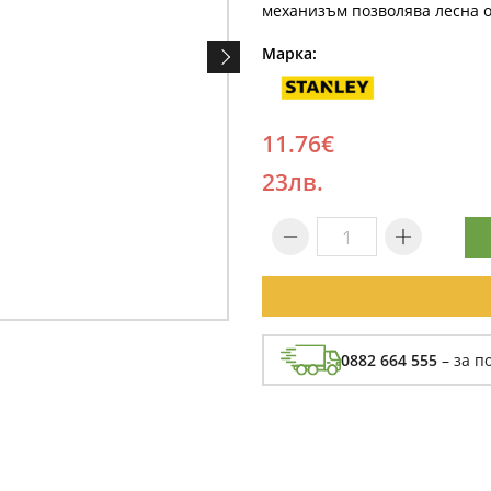
механизъм позволява лесна 
Марка:
11.76€
23лв.
0882 664 555
– за п