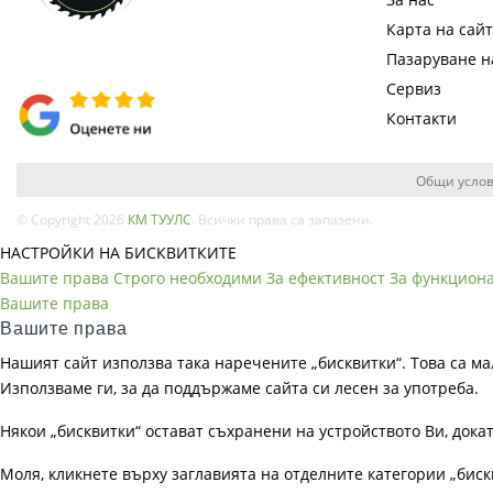
Карта на сай
Пазаруване 
Сервиз
Контакти
Общи услов
© Copyright 2026
КМ ТУУЛС
. Всички права са запазени.
НАСТРОЙКИ НА БИСКВИТКИТЕ
Вашите права
Строго необходими
За ефективност
За функцион
Вашите права
Вашите права
Нашият сайт използва така наречените „бисквитки“. Това са ма
Използваме ги, за да поддържаме сайта си лесен за употреба.
Някои „бисквитки“ остават съхранени на устройството Ви, док
Моля, кликнете върху заглавията на отделните категории „биск