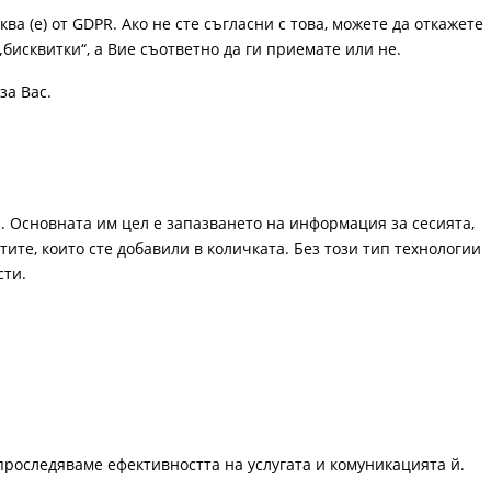
ква (е) от GDPR. Ако не сте съгласни с това, можете да откажете
„бисквитки“, а Вие съответно да ги приемате или не.
за Вас.
. Основната им цел е запазването на информация за сесията,
ите, които сте добавили в количката. Без този тип технологии
сти.
проследяваме ефективността на услугата и комуникацията й.