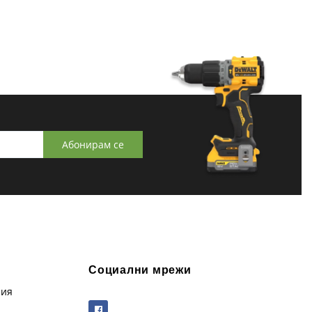
Абонирам се
Социални мрежи
рия