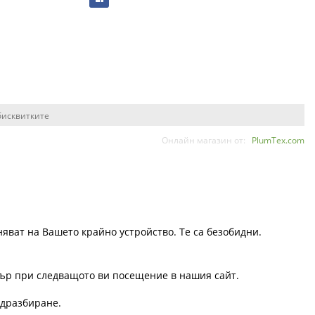
бисквитките
Онлайн магазин от:
PlumTex.com
няват на Вашето крайно устройство. Те са безобидни.
узър при следващото ви посещение в нашия сайт.
одразбиране.