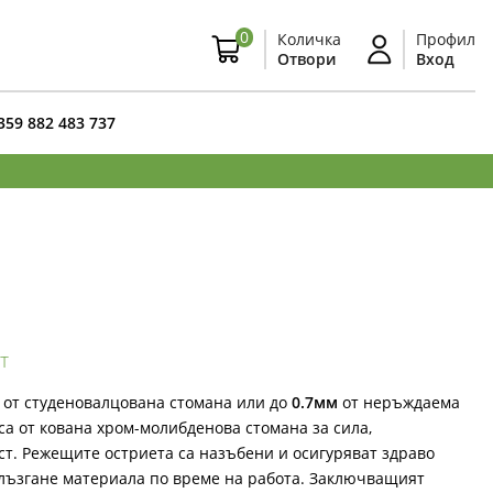
0
Количка
Профил
Отвори
Вход
359 882 483 737
т
от студеновалцована стомана или до
0.7мм
от неръждаема
са от кована хром-молибденова стомана за сила,
т. Режещите остриета са назъбени и осигуряват здраво
лъзгане материала по време на работа. Заключващият