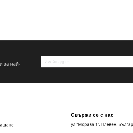
 за най-
Свържи се с нас
ул “Морава 1”, Плевен, Бълга
лащане