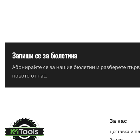
Запиши се за бюлетина
Абонирайте се за нашия бюлетин и разберете първи
новото от нас.
За нас
Доставка и п
За нас