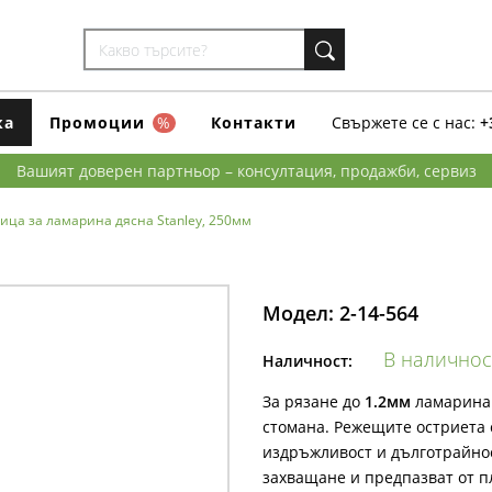
ка
Промоции
%
Контакти
Свържете се с нас:
+
Вашият доверен партньор – консултация, продажби, сервиз
ица за ламарина дясна Stanley, 250мм
Модел:
2-14-564
В наличнос
Наличност:
За рязане до
1.2мм
ламарина 
стомана. Режещите остриета 
издръжливост и дълготрайнос
захващане и предпазват от п