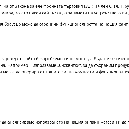
4а от Закона за електронната търговия (ЗЕТ) и член 6, ал. 1, бу
рмира, когато някой сайт иска да запамети на устройството Ви 
ия браузър може да ограничи функционалността на нашия сайт 
а зареждате сайта безпроблемно и не могат да бъдат изключени
а. Например – използваме „бисквитки“, за да съхраним продукт
би могла да оперира с пълните си възможности и функционално
ат да анализираме използването на нашия онлайн магазин и да 