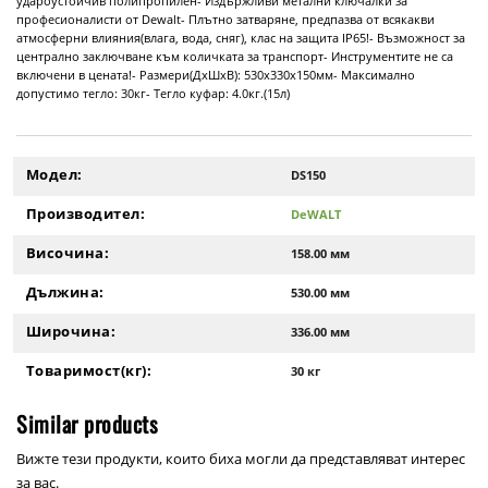
удароустойчив полипропилен- Издържливи метални ключалки за
професионалисти от Dewalt- Плътно затваряне, предпазва от всякакви
атмосферни влияния(влага, вода, сняг), клас на защита IP65!- Възможност за
централно заключване към количката за транспорт- Инструментите не са
включени в цената!- Размери(ДхШхВ): 530х330х150мм- Максимално
допустимо тегло: 30кг- Тегло куфар: 4.0кг.(15л)
Модел:
DS150
Производител:
DeWALT
Височина:
158.00 мм
Дължина:
530.00 мм
Широчина:
336.00 мм
Товаримост(кг):
30 кг
Similar products
Вижте тези продукти, които биха могли да представляват интерес
за вас.