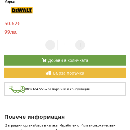
Марка:
50.62€
99лв.
Добави в количката
Бърза поръчка
0882 664 555
– за поръчки и консултация!
Повече информация
2 вградени органайзера в капака- Изработен от 4мм висококачествен