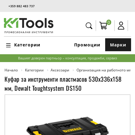
+359 882 483 737
0
Категории
Промоции
Марки
Вашият доверен партньор – консултация, продажби, сервиз
Начало
Категории
Аксесоари
Организация на работното мяс
Куфар за инструменти пластмасов 530х336х158
мм, Dewalt Toughtsystem DS150