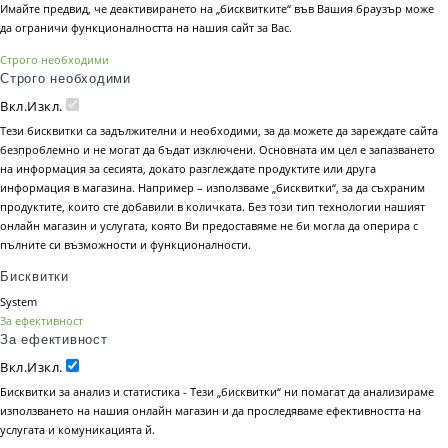
Имайте предвид, че деактивирането на „бисквитките“ във Вашия браузър може
да ограничи функционалността на нашия сайт за Вас.
Строго необходими
Строго необходими
Вкл.
Изкл.
Тези бисквитки са задължителни и необходими, за да можете да зареждате сайта
безпроблемно и не могат да бъдат изключени. Основната им цел е запазването
на информация за сесията, докато разглеждате продуктите или друга
информация в магазина. Например – използваме „бисквитки“, за да съхраним
продуктите, които сте добавили в количката. Без този тип технологии нашият
онлайн магазин и услугата, която Ви предоставяме не би могла да оперира с
пълните си възможности и функционалности.
Бисквитки
System
За ефективност
За ефективност
Вкл.
Изкл.
Бисквитки за анализ и статистика - Тези „бисквитки“ ни помагат да анализираме
използването на нашия онлайн магазин и да проследяваме ефективността на
услугата и комуникацията й.