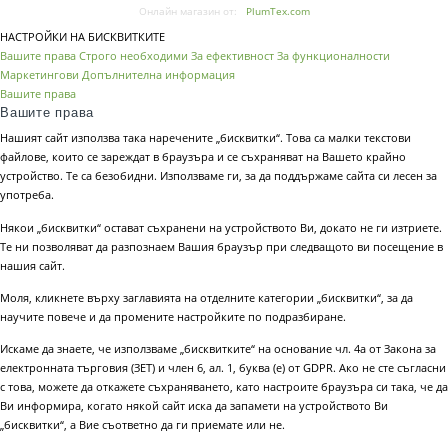
Онлайн магазин от:
PlumTex.com
НАСТРОЙКИ НА БИСКВИТКИТЕ
Вашите права
Строго необходими
За ефективност
За функционалности
Маркетингови
Допълнителна информация
Вашите права
Вашите права
Нашият сайт използва така наречените „бисквитки“. Това са малки текстови
файлове, които се зареждат в браузъра и се съхраняват на Вашето крайно
устройство. Те са безобидни. Използваме ги, за да поддържаме сайта си лесен за
употреба.
Някои „бисквитки“ остават съхранени на устройството Ви, докато не ги изтриете.
Те ни позволяват да разпознаем Вашия браузър при следващото ви посещение в
нашия сайт.
Моля, кликнете върху заглавията на отделните категории „бисквитки“, за да
научите повече и да промените настройките по подразбиране.
Искаме да знаете, че използваме „бисквитките“ на основание чл. 4а от Закона за
електронната търговия (ЗЕТ) и член 6, ал. 1, буква (е) от GDPR. Ако не сте съгласни
с това, можете да откажете съхраняването, като настроите браузъра си така, че да
Ви информира, когато някой сайт иска да запамети на устройството Ви
„бисквитки“, а Вие съответно да ги приемате или не.