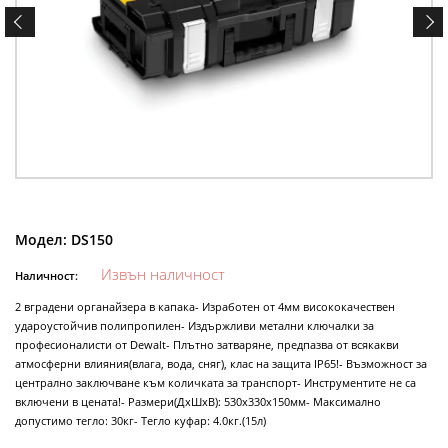
Модел:
DS150
Извън наличност
Наличност:
2 вградени органайзера в капака- Изработен от 4мм висококачествен
удароустойчив полипропилен- Издържливи метални ключалки за
професионалисти от Dewalt- Плътно затваряне, предпазва от всякакви
атмосферни влияния(влага, вода, сняг), клас на защита IP65!- Възможност за
централно заключване към количката за транспорт- Инструментите не са
включени в цената!- Размери(ДхШхВ): 530х330х150мм- Максимално
допустимо тегло: 30кг- Тегло куфар: 4.0кг.(15л)