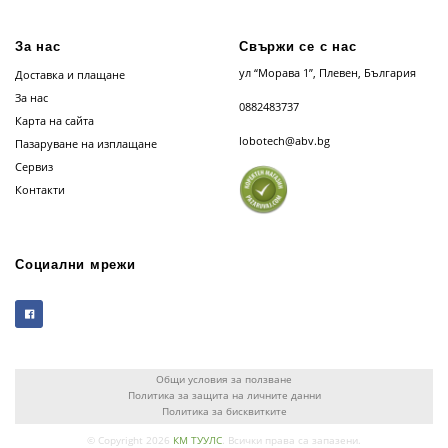
За нас
Свържи се с нас
ул “Морава 1”, Плевен, България
Доставка и плащане
За нас
0882483737
Карта на сайта
lobotech@abv.bg
Пазаруване на изплащане
Сервиз
Контакти
Социални мрежи
Общи условия за ползване
Политика за защита на личните данни
Политика за бисквитките
© Copyright 2026
КМ ТУУЛС
. Всички права са запазени.