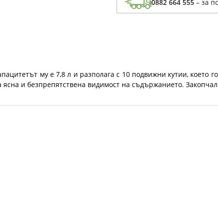
0882 664 555
– за п
Капацитетът му е 7,8 л и разполага с 10 подвижни кутии, което
а ясна и безпрепятствена видимост на съдържанието. Закопчал