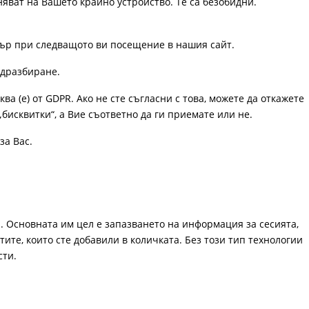
няват на Вашето крайно устройство. Те са безобидни.
узър при следващото ви посещение в нашия сайт.
одразбиране.
ква (е) от GDPR. Ако не сте съгласни с това, можете да откажете
„бисквитки“, а Вие съответно да ги приемате или не.
за Вас.
. Основната им цел е запазването на информация за сесията,
ите, които сте добавили в количката. Без този тип технологии
сти.