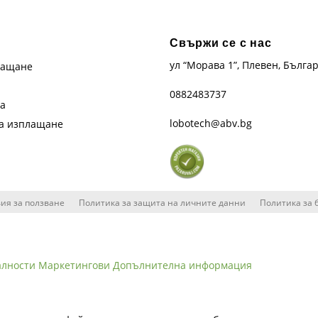
Свържи се с нас
ул “Морава 1”, Плевен, Бълга
лащане
0882483737
та
lobotech@abv.bg
на изплащане
ия за ползване
Политика за защита на личните данни
Политика за 
алности
Маркетингови
Допълнителна информация