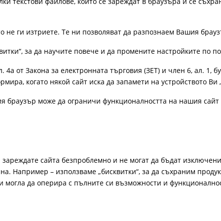
лки текстови файлове, които се зареждат в браузъра и се съхра
ато не ги изтриете. Те ни позволяват да разпознаем Вашия бра
витки“, за да научите повече и да промените настройките по п
4а от Закона за електронната търговия (ЗЕТ) и член 6, ал. 1, бу
рмира, когато някой сайт иска да запамети на устройството Ви 
ия браузър може да ограничи функционалността на нашия сайт 
а зареждате сайта безпроблемно и не могат да бъдат изключени
а. Например – използваме „бисквитки“, за да съхраним продукт
би могла да оперира с пълните си възможности и функционално