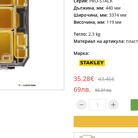
Серия:
PRO-STACK
Дължина, мм:
440 мм
Широчина, мм:
3374 мм
Височина, мм:
119 мм
Тегло:
2.3 kg
Материал на артикула:
пласт
Марка:
35.28€
43.46€
69лв.
85.01лв.