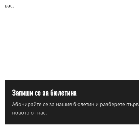
вас.
Запиши се за бюлетина
Абонирайте се за нашия бюлетин и разберете първи
новото от нас.