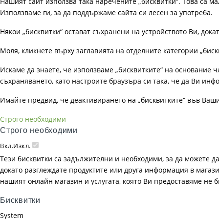
Нашият сайт използва така наречените „бисквитки“. Това са ма
Използваме ги, за да поддържаме сайта си лесен за употреба.
Някои „бисквитки“ остават съхранени на устройството Ви, док
Моля, кликнете върху заглавията на отделните категории „биск
Искаме да знаете, че използваме „бисквитките“ на основание чл. 
съхраняването, като настроите браузъра си така, че да Ви инфо
Имайте предвид, че деактивирането на „бисквитките“ във Ваш
Строго необходими
Строго необходими
Вкл.
Изкл.
Тези бисквитки са задължителни и необходими, за да можете д
докато разглеждате продуктите или друга информация в магазин
нашият онлайн магазин и услугата, която Ви предоставяме не 
Бисквитки
System