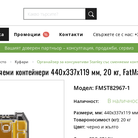
ка
Промоции
%
Контакти
Свържете се с нас:
+
Вашият доверен партньор – консултация, продажби, сервиз
сто
Куфари
Органайзер за консумативи Stanley със сменяеми конт
няеми контейнери 440x337x119 мм, 20 кг, FatM
Модел:
FMST82967-1
В наличнос
Наличност:
Размери, мм:
440x337x119 мм
Товароносимост (кг):
20 кг
Цвят:
черно и жълто