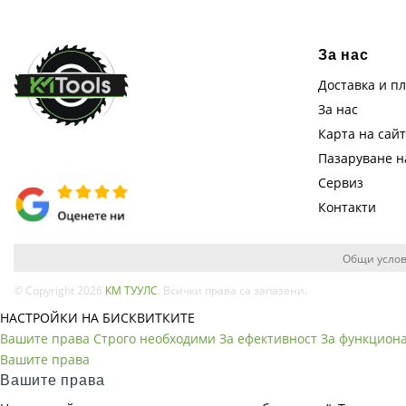
За нас
Доставка и п
За нас
Карта на сай
Пазаруване 
Сервиз
Контакти
Общи услов
© Copyright 2026
КМ ТУУЛС
. Всички права са запазени.
НАСТРОЙКИ НА БИСКВИТКИТЕ
Вашите права
Строго необходими
За ефективност
За функцион
Вашите права
Вашите права