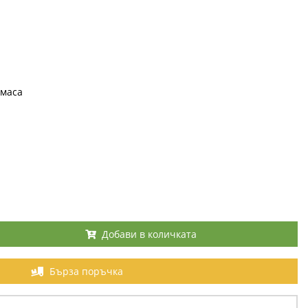
маса
Добави в количката
Бърза поръчка