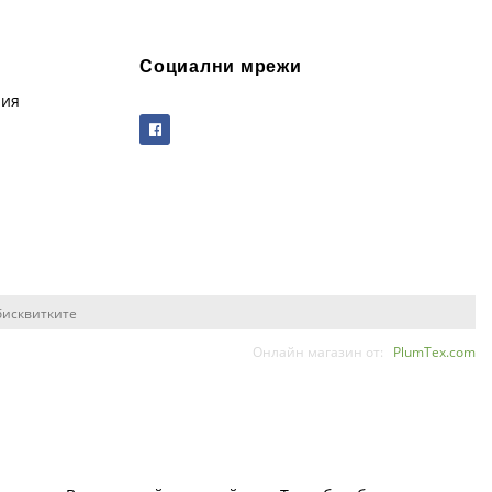
Социални мрежи
рия
бисквитките
Онлайн магазин от:
PlumTex.com