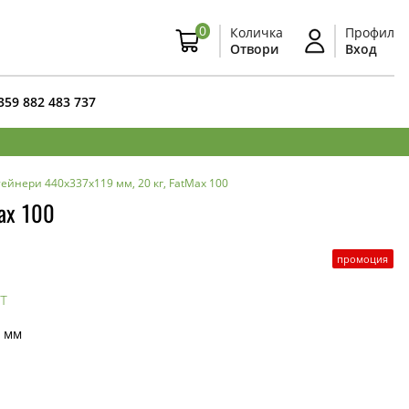
0
Количка
Профил
Отвори
Вход
359 882 483 737
ейнери 440x337x119 мм, 20 кг, FatMax 100
ax 100
промоция
т
 мм