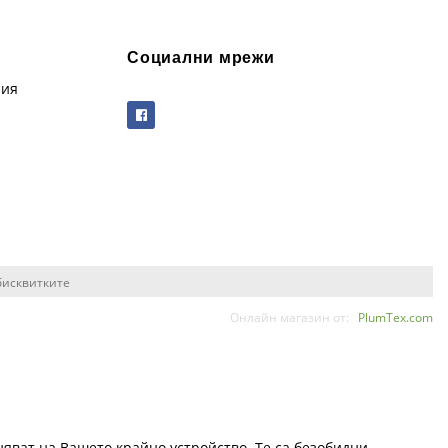
Социални мрежи
рия
бисквитките
Онлайн магазин от:
PlumTex.com
няват на Вашето крайно устройство. Те са безобидни.