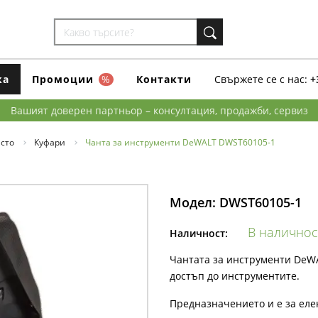
ка
Промоции
%
Контакти
Свържете се с нас:
+
Вашият доверен партньор – консултация, продажби, сервиз
сто
Куфари
Чанта за инструменти DeWALT DWST60105-1
Модел:
DWST60105-1
В наличнос
Наличност:
Чантата за инструменти DeWA
достъп до инструментите.
Предназначението и е за еле