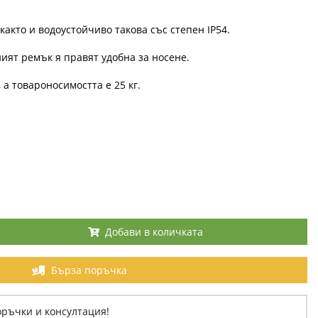
както и водоустойчиво такова със степен IP54.
ият ремък я правят удобна за носене.
 а товароносимостта е 25 кг.
Добави в количката
Бърза поръчка
оръчки и консултация!