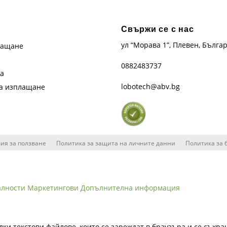
Свържи се с нас
ул “Морава 1”, Плевен, Бълга
лащане
0882483737
та
lobotech@abv.bg
на изплащане
ия за ползване
Политика за защита на личните данни
Политика за 
алности
Маркетингови
Допълнителна информация
лки текстови файлове, които се зареждат в браузъра и се съхра