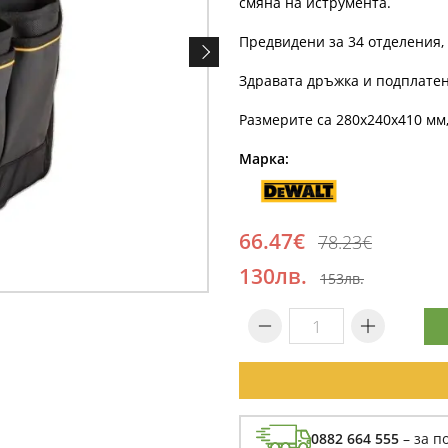
смяна на иструмента.
Предвидени за 34 отделения, 
Здравата дръжка и подплатен
Размерите са 280x240x410 мм,
Марка:
66.47€
78.23€
130лв.
153лв.
0882 664 555
– за п