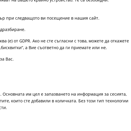
узър при следващото ви посещение в нашия сайт.
одразбиране.
ква (е) от GDPR. Ако не сте съгласни с това, можете да откажете
„бисквитки“, а Вие съответно да ги приемате или не.
за Вас.
. Основната им цел е запазването на информация за сесията,
ите, които сте добавили в количката. Без този тип технологии
сти.