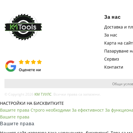
За нас
Доставка и п
За нас
Карта на сай
Пазаруване 
Сервиз
Контакти
Общи услов
© Copyright 2026
КМ ТУУЛС
. Всички права са запазени.
НАСТРОЙКИ НА БИСКВИТКИТЕ
Вашите права
Строго необходими
За ефективност
За функцион
Вашите права
Вашите права
Нашият сайт използва така наречените „бисквитки“. Това са ма