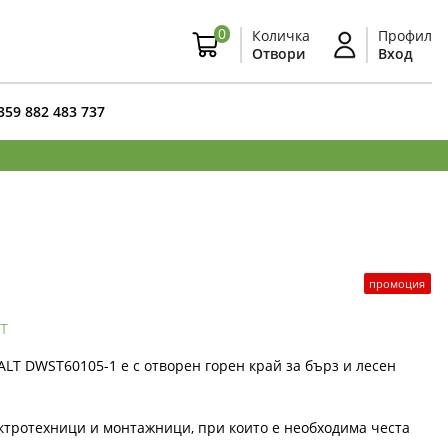
0
Количка
Профил
Отвори
Вход
359 882 483 737
промоция
т
LT DWST60105-1 е с отворен горен край за бърз и лесен
ктротехници и монтажници, при които е необходима честа