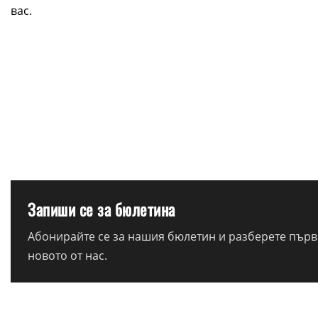
вас.
Запиши се за бюлетина
Абонирайте се за нашия бюлетин и разберете първи
новото от нас.