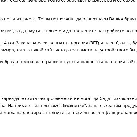
ато не ги изтриете. Те ни позволяват да разпознаем Вашия бра
витки“, за да научите повече и да промените настройките по п
4а от Закона за електронната търговия (ЗЕТ) и член 6, ал. 1, бу
рмира, когато някой сайт иска да запамети на устройството Ви 
ия браузър може да ограничи функционалността на нашия сайт 
а зареждате сайта безпроблемно и не могат да бъдат изключени
а. Например – използваме „бисквитки“, за да съхраним продукт
би могла да оперира с пълните си възможности и функционално