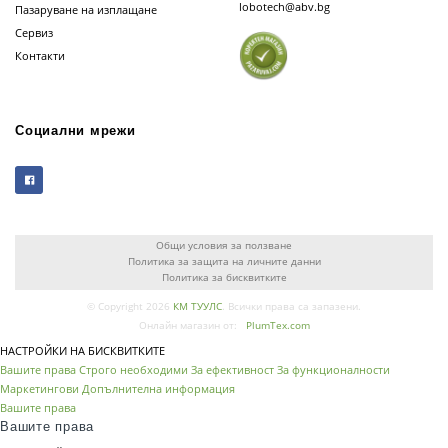
lobotech@abv.bg
Пазаруване на изплащане
Сервиз
Контакти
Социални мрежи
Общи условия за ползване
Политика за защита на личните данни
Политика за бисквитките
© Copyright 2026
КМ ТУУЛС
. Всички права са запазени.
Онлайн магазин от:
PlumTex.com
НАСТРОЙКИ НА БИСКВИТКИТЕ
Вашите права
Строго необходими
За ефективност
За функционалности
Маркетингови
Допълнителна информация
Вашите права
Вашите права