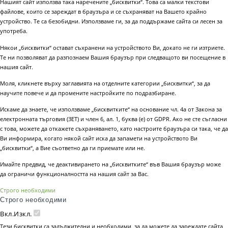
Нашият сайт използва така наречените „бисквитки“. Това са малки текстови
файлове, които се зареждат в браузъра и се съхраняват на Вашето крайно
устройство. Те са безобидни. Използваме ги, за да поддържаме сайта си лесен за
употреба.
Някои „бисквитки“ остават съхранени на устройството Ви, докато не ги изтриете.
Те ни позволяват да разпознаем Вашия браузър при следващото ви посещение в
нашия сайт.
Моля, кликнете върху заглавията на отделните категории „бисквитки“, за да
научите повече и да промените настройките по подразбиране.
Искаме да знаете, че използваме „бисквитките“ на основание чл. 4а от Закона за
електронната търговия (ЗЕТ) и член 6, ал. 1, буква (е) от GDPR. Ако не сте съгласни
с това, можете да откажете съхраняването, като настроите браузъра си така, че да
Ви информира, когато някой сайт иска да запамети на устройството Ви
„бисквитки“, а Вие съответно да ги приемате или не.
Имайте предвид, че деактивирането на „бисквитките“ във Вашия браузър може
да ограничи функционалността на нашия сайт за Вас.
Строго необходими
Строго необходими
Вкл.
Изкл.
Тези бисквитки са задължителни и необходими, за да можете да зареждате сайта