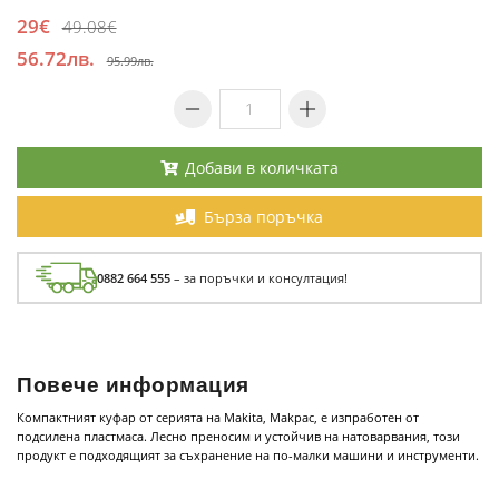
29€
49.08€
56.72лв.
95.99лв.
Добави в количката
Бърза поръчка
0882 664 555
– за поръчки и консултация!
Повече информация
Компактният куфар от серията на Makita, Makpac, e изпработен от
подсилена пластмаса. Лесно преносим и устойчив на натоварвания, този
продукт е подходящият за съхранение на по-малки машини и инструменти.