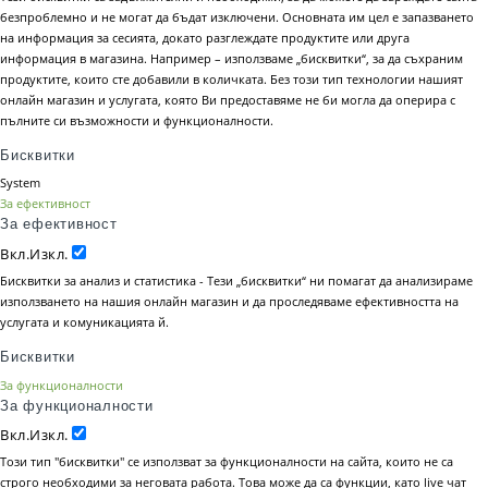
безпроблемно и не могат да бъдат изключени. Основната им цел е запазването
на информация за сесията, докато разглеждате продуктите или друга
информация в магазина. Например – използваме „бисквитки“, за да съхраним
продуктите, които сте добавили в количката. Без този тип технологии нашият
онлайн магазин и услугата, която Ви предоставяме не би могла да оперира с
пълните си възможности и функционалности.
Бисквитки
System
За ефективност
За ефективност
Вкл.
Изкл.
Бисквитки за анализ и статистика - Тези „бисквитки“ ни помагат да анализираме
използването на нашия онлайн магазин и да проследяваме ефективността на
услугата и комуникацията й.
Бисквитки
За функционалности
За функционалности
Вкл.
Изкл.
Този тип "бисквитки" се използват за функционалности на сайта, които не са
строго необходими за неговата работа. Това може да са функции, като live чат