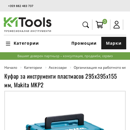
+359 882 483 737
0
Категории
Промоции
Марки
Вашият доверен партньор – консултация, продажби, сервиз
Начало
Категории
Аксесоари
Организация на работното мяс
Куфар за инструменти пластмасов 295х395x155
мм, Makita MKP2