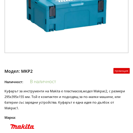
Модел:
MKP2
промоция
В наличност
Наличност:
Куфарът за инструменти на Makita е пластмасов,модел Makpac2, с размери
295х395x155 мм. Той е компактен и подходящ за по-малки машини, или
батерии със зарядни устройства. Куфарът е една идея по-дълбок от
Makpac1.
Марка: