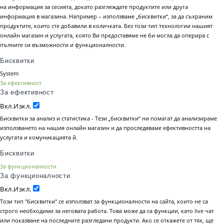
на информация за сесията, докато разглеждате продуктите или друга
информация в магазина. Например – използваме „бисквитки“, за да съхраним
продуктите, които сте добавили в количката. Без този тип технологии нашият
онлайн магазин и услугата, която Ви предоставяме не би могла да оперира с
пълните си възможности и функционалности.
Бисквитки
System
За ефективност
За ефективност
Вкл.
Изкл.
Бисквитки за анализ и статистика - Тези „бисквитки“ ни помагат да анализираме
използването на нашия онлайн магазин и да проследяваме ефективността на
услугата и комуникацията й.
Бисквитки
За функционалности
За функционалности
Вкл.
Изкл.
Този тип "бисквитки" се използват за функционалности на сайта, които не са
строго необходими за неговата работа. Това може да са функции, като live чат
или показване на последните разгледани продукти. Ако се откажете от тях, ще