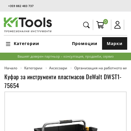
+359 882 483 737
0
Категории
Промоции
Марки
Вашият доверен партньор – консултация, продажби, сервиз
Начало
Категории
Аксесоари
Организация на работното мяс
Куфар за инструменти пластмасов DeWalt DWST1-
75654