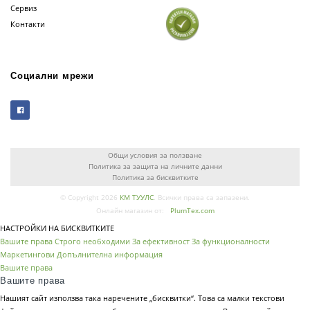
Сервиз
Контакти
Социални мрежи
Общи условия за ползване
Политика за защита на личните данни
Политика за бисквитките
© Copyright 2026
КМ ТУУЛС
. Всички права са запазени.
Онлайн магазин от:
PlumTex.com
НАСТРОЙКИ НА БИСКВИТКИТЕ
Вашите права
Строго необходими
За ефективност
За функционалности
Маркетингови
Допълнителна информация
Вашите права
Вашите права
Нашият сайт използва така наречените „бисквитки“. Това са малки текстови