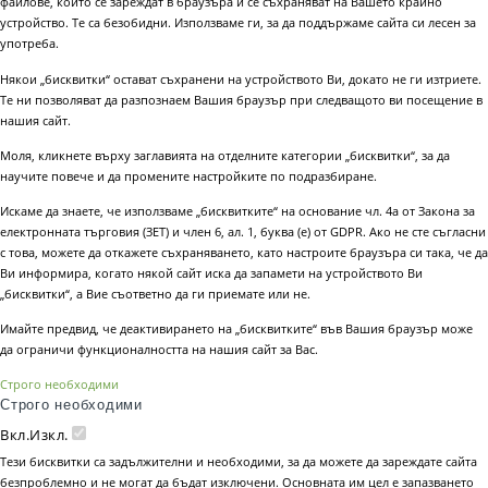
файлове, които се зареждат в браузъра и се съхраняват на Вашето крайно
устройство. Те са безобидни. Използваме ги, за да поддържаме сайта си лесен за
употреба.
Някои „бисквитки“ остават съхранени на устройството Ви, докато не ги изтриете.
Те ни позволяват да разпознаем Вашия браузър при следващото ви посещение в
нашия сайт.
Моля, кликнете върху заглавията на отделните категории „бисквитки“, за да
научите повече и да промените настройките по подразбиране.
Искаме да знаете, че използваме „бисквитките“ на основание чл. 4а от Закона за
електронната търговия (ЗЕТ) и член 6, ал. 1, буква (е) от GDPR. Ако не сте съгласни
с това, можете да откажете съхраняването, като настроите браузъра си така, че да
Ви информира, когато някой сайт иска да запамети на устройството Ви
„бисквитки“, а Вие съответно да ги приемате или не.
Имайте предвид, че деактивирането на „бисквитките“ във Вашия браузър може
да ограничи функционалността на нашия сайт за Вас.
Строго необходими
Строго необходими
Вкл.
Изкл.
Тези бисквитки са задължителни и необходими, за да можете да зареждате сайта
безпроблемно и не могат да бъдат изключени. Основната им цел е запазването