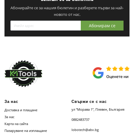
Абонирайте се за нашия бюлетин и разберете първи за най-
новото от нас.
Абонирам се
За нас
Свържи се с нас
ул “Морава 1”, Плевен, България
Доставка и плащане
За нас
0882483737
Карта на сайта
lobotech@abv.bg
Пазаруване на изплащане