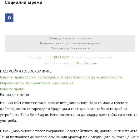
Социални мрежи
Общи условия за ползване
Политика за защита на личните данни
Политика за бисквитките
© Copyright 2026
КМ ТУУЛС
. Всички права са запазени.
Онлайн магазин от:
PlumTex.com
НАСТРОЙКИ НА БИСКВИТКИТЕ
Вашите права
Строго необходими
За ефективност
За функционалности
Маркетингови
Допълнителна информация
Вашите права
Вашите права
Нашият сайт използва така наречените „бисквитки“. Това са малки текстови
файлове, които се зареждат в браузъра и се съхраняват на Вашето крайно
устройство. Те са безобидни. Използваме ги, за да поддържаме сайта си лесен за
употреба.
Някои „бисквитки“ остават съхранени на устройството Ви, докато не ги изтриете.
Те ни позволяват да разпознаем Вашия браузър при следващото ви посещение в