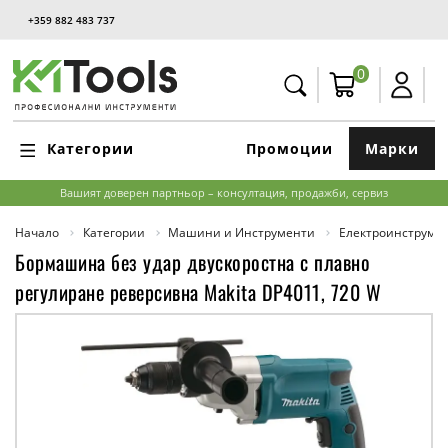
+359 882 483 737
0
Категории
Промоции
Марки
Вашият доверен партньор – консултация, продажби, сервиз
Начало
Категории
Машини и Инструменти
Електроинструме
Бормашина без удар двускоростна с плавно
регулиране реверсивна Makita DP4011, 720 W