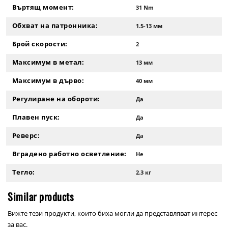
Въртящ момент:
31 Nm
Обхват на патронника:
1.5-13 мм
Брой скорости:
2
Максимум в метал:
13 мм
Максимум в дърво:
40 мм
Регулиране на обороти:
Да
Плавен пуск:
Да
Реверс:
Да
Вградено работно осветление:
Не
Тегло:
2.3 кг
Similar products
Вижте тези продукти, които биха могли да представляват интерес
за вас.