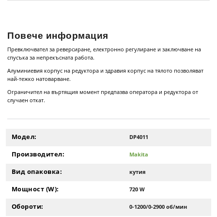
Повече информация
Превключвател за реверсиране, електронно регулиране и заключване на
спусъка за непрекъсната работа.
Алуминиевия корпус на редуктора и здравия корпус на тялото позволяват
най-тежко натоварване.
Ограничител на въртящия момент предпазва оператора и редуктора от
случаен откат.
Модел:
DP4011
Производител:
Makita
Вид опаковка:
кутия
Мощност (W):
720 W
Обороти:
0-1200/0-2900 об/мин