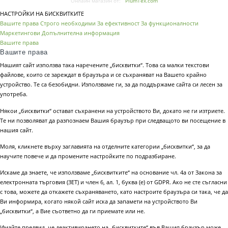
Онлайн магазин от:
PlumTex.com
НАСТРОЙКИ НА БИСКВИТКИТЕ
Вашите права
Строго необходими
За ефективност
За функционалности
Маркетингови
Допълнителна информация
Вашите права
Вашите права
Нашият сайт използва така наречените „бисквитки“. Това са малки текстови
файлове, които се зареждат в браузъра и се съхраняват на Вашето крайно
устройство. Те са безобидни. Използваме ги, за да поддържаме сайта си лесен за
употреба.
Някои „бисквитки“ остават съхранени на устройството Ви, докато не ги изтриете.
Те ни позволяват да разпознаем Вашия браузър при следващото ви посещение в
нашия сайт.
Моля, кликнете върху заглавията на отделните категории „бисквитки“, за да
научите повече и да промените настройките по подразбиране.
Искаме да знаете, че използваме „бисквитките“ на основание чл. 4а от Закона за
електронната търговия (ЗЕТ) и член 6, ал. 1, буква (е) от GDPR. Ако не сте съгласни
с това, можете да откажете съхраняването, като настроите браузъра си така, че да
Ви информира, когато някой сайт иска да запамети на устройството Ви
„бисквитки“, а Вие съответно да ги приемате или не.
Имайте предвид, че деактивирането на „бисквитките“ във Вашия браузър може