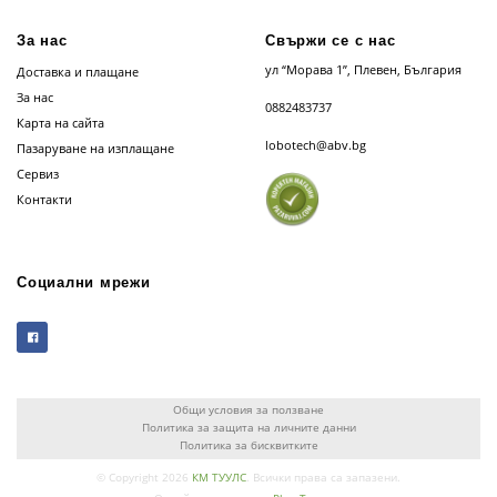
За нас
Свържи се с нас
ул “Морава 1”, Плевен, България
Доставка и плащане
За нас
0882483737
Карта на сайта
lobotech@abv.bg
Пазаруване на изплащане
Сервиз
Контакти
Социални мрежи
Общи условия за ползване
Политика за защита на личните данни
Политика за бисквитките
© Copyright 2026
КМ ТУУЛС
. Всички права са запазени.