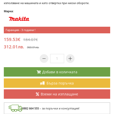
използване на машината и като отвертка при ниски обороти.
Марка:
Гаранция - 3 години !
159.53€
184.07€
312.01лв.
360.01лв.
Добави в количката
Бърза поръчка
Вземи на изплащане
0882 664 555
– за поръчки и консултация!