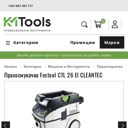
+359 882 483 737
0
Категории
Промоции
Марки
Вашият доверен партньор – консултация, продажби, сервиз
Начало
Категории
Машини и Инструменти
Прахосмукачки
Прахосмукачка Festool CTL 26 EI CLEANTEC