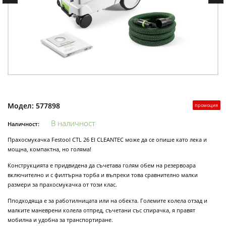
Модел:
577898
промоция
В наличност
Наличност:
Прахосмукачка Festool CTL 26 EI CLEANTEC може да се опише като лека и
мощна, компактна, но голяма!
Конструкцията е придвидена да съчетава голям обем на резервоара
включително и с филтърна торба и въпреки това сравнително малки
размери за прахосмукачка от този клас.
Пподходяща е за работилницата или на обекта. Големите колела отзад и
малките маневрени колела отпред, съчетани със спирачка, я правят
мобилна и удобна за транспортиране.