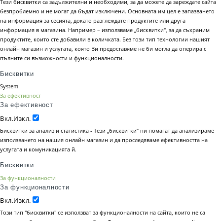
Тези бисквитки са задължителни и необходими, за да можете да зареждате сайта
безпроблемно и не могат да бъдат изключени. Основната им цел е запазването
на информация за сесията, докато разглеждате продуктите или друга
информация в магазина. Например – използваме „бисквитки“, за да съхраним
продуктите, които сте добавили в количката. Без този тип технологии нашият
онлайн магазин и услугата, която Ви предоставяме не би могла да оперира с
пълните си възможности и функционалности.
Бисквитки
System
За ефективност
За ефективност
Вкл.
Изкл.
Бисквитки за анализ и статистика - Тези „бисквитки“ ни помагат да анализираме
използването на нашия онлайн магазин и да проследяваме ефективността на
услугата и комуникацията й.
Бисквитки
За функционалности
За функционалности
Вкл.
Изкл.
Този тип "бисквитки" се използват за функционалности на сайта, които не са