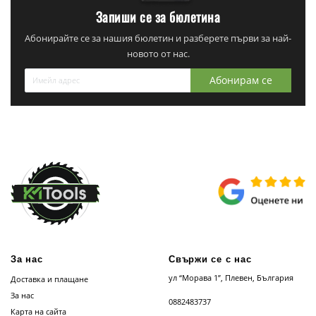
Запиши се за бюлетина
Абонирайте се за нашия бюлетин и разберете първи за най-
новото от нас.
Абонирам се
За нас
Свържи се с нас
ул “Морава 1”, Плевен, България
Доставка и плащане
За нас
0882483737
Карта на сайта