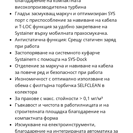
благодарение на компактната
високопроизводителна турбина
Гладък засмукващ маркуч и оптимизиран SYS
порт с приспособление за навиване на кабела
и T-LOC функция за удобно закрепване на
Systainer върху мобилната прахосмукачка.
Антистатична функция: Срещу статичен заряд
при работа
Застопоряване на системното куфарче
Systainern с помощта на SYS-Dock
Отделение за маркуча и навиване на кабела
за повече ред и безопасност при работа
Икономичност с оптимално използване на
обема с филтърна торбичка SELFCLEAN в
колектора
За прахове с макс. стойности > 0,1 мг/м³
Гъвкавост и чистота в работилницата и на
строителната площадка благодарение на
компактната форма
Изсмукване на електроинструменти,
благодарение на интегрираната автоматика за