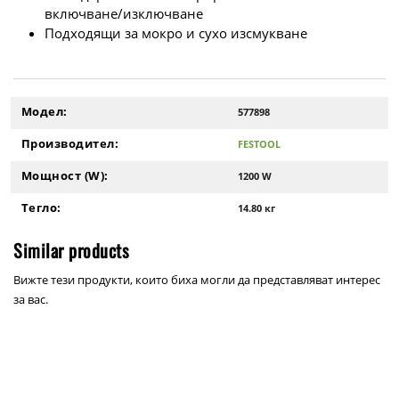
включване/изключване
Подходящи за мокро и сухо изсмукване
Модел:
577898
Производител:
FESTOOL
Мощност (W):
1200 W
Тегло:
14.80 кг
Similar products
Вижте тези продукти, които биха могли да представляват интерес
за вас.