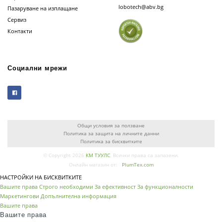
lobotech@abv.bg
Пазаруване на изплащане
Сервиз
Контакти
Социални мрежи
Общи условия за ползване
Политика за защита на личните данни
Политика за бисквитките
© Copyright 2026
КМ ТУУЛС
. Всички права са запазени.
Онлайн магазин от:
PlumTex.com
НАСТРОЙКИ НА БИСКВИТКИТЕ
Вашите права
Строго необходими
За ефективност
За функционалности
Маркетингови
Допълнителна информация
Вашите права
Вашите права