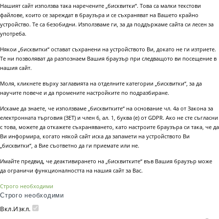
Нашият сайт използва така наречените „бисквитки“. Това са малки текстови
файлове, които се зареждат в браузъра и се съхраняват на Вашето крайно
устройство. Те са безобидни. Използваме ги, за да поддържаме сайта си лесен за
употреба.
Някои „бисквитки“ остават съхранени на устройството Ви, докато не ги изтриете.
Те ни позволяват да разпознаем Вашия браузър при следващото ви посещение в
нашия сайт.
Моля, кликнете върху заглавията на отделните категории „бисквитки“, за да
научите повече и да промените настройките по подразбиране.
Искаме да знаете, че използваме „бисквитките“ на основание чл. 4а от Закона за
електронната търговия (ЗЕТ) и член 6, ал. 1, буква (е) от GDPR. Ако не сте съгласни
с това, можете да откажете съхраняването, като настроите браузъра си така, че да
Ви информира, когато някой сайт иска да запамети на устройството Ви
„бисквитки“, а Вие съответно да ги приемате или не.
Имайте предвид, че деактивирането на „бисквитките“ във Вашия браузър може
да ограничи функционалността на нашия сайт за Вас.
Строго необходими
Строго необходими
Вкл.
Изкл.