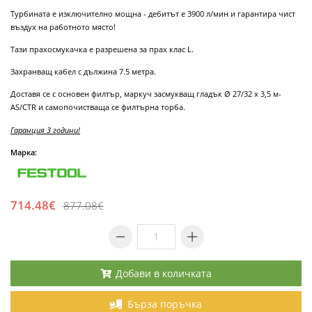
Турбината е изключително мощна - дебитът е 3900 л/мин и гарантира чист
въздух на работното място!
Тази прахосмукачка е разрешена за прах клас L.
Захранващ кабел с дължина 7.5 метра.
Доставя се с основен филтър, маркуч засмукващ гладък Ø 27/32 x 3,5 м-
AS/CTR и самопочистваща се филтърна торба.
Гаранция 3 години!
Марка:
714.48€
877.08€
Добави в количката
Бърза поръчка