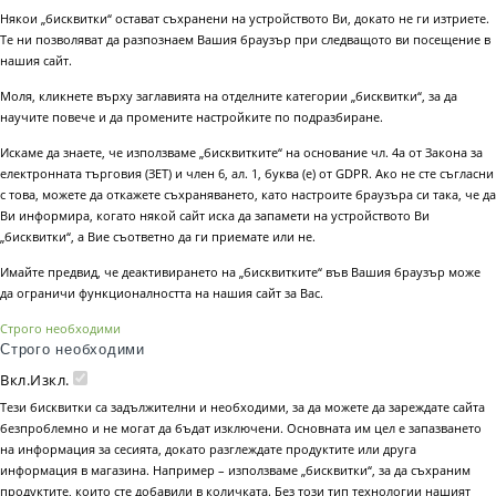
Някои „бисквитки“ остават съхранени на устройството Ви, докато не ги изтриете.
Те ни позволяват да разпознаем Вашия браузър при следващото ви посещение в
нашия сайт.
Моля, кликнете върху заглавията на отделните категории „бисквитки“, за да
научите повече и да промените настройките по подразбиране.
Искаме да знаете, че използваме „бисквитките“ на основание чл. 4а от Закона за
електронната търговия (ЗЕТ) и член 6, ал. 1, буква (е) от GDPR. Ако не сте съгласни
с това, можете да откажете съхраняването, като настроите браузъра си така, че да
Ви информира, когато някой сайт иска да запамети на устройството Ви
„бисквитки“, а Вие съответно да ги приемате или не.
Имайте предвид, че деактивирането на „бисквитките“ във Вашия браузър може
да ограничи функционалността на нашия сайт за Вас.
Строго необходими
Строго необходими
Вкл.
Изкл.
Тези бисквитки са задължителни и необходими, за да можете да зареждате сайта
безпроблемно и не могат да бъдат изключени. Основната им цел е запазването
на информация за сесията, докато разглеждате продуктите или друга
информация в магазина. Например – използваме „бисквитки“, за да съхраним
продуктите, които сте добавили в количката. Без този тип технологии нашият