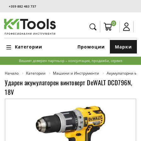
+359 882 483 737
0
Категории
Промоции
Марки
Вашият доверен партньор – консултация, продажби, сервиз
Начало
Категории
Машини и Инструменти
Акумулаторни м
Ударен акумулаторен винтоверт DeWALT DCD796N,
18V