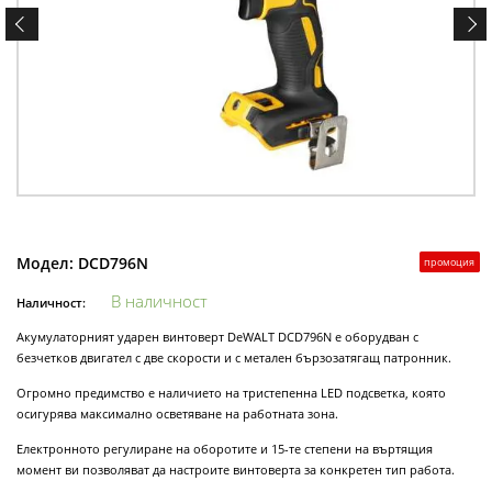
Модел:
DCD796N
промоция
В наличност
Наличност:
Акумулаторният ударен винтоверт DeWALT DCD796N е оборудван с
безчетков двигател с две скорости и с метален бързозатягащ патронник.
Огромно предимство е наличието на тристепенна LED подсветка, която
осигурява максимално осветяване на работната зона.
Електронното регулиране на оборотите и 15-те степени на въртящия
момент ви позволяват да настроите винтоверта за конкретен тип работа.