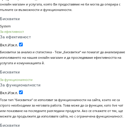
онлайн магазин и услугата, която Ви предоставяме не би могла да оперира с
пълните си възможности и функционалности.
Бисквитки
System
За ефективност
За ефективност
Вкл.
Изкл.
Бисквитки за анализ и статистика - Тези „бисквитки“ ни помагат да анализираме
използването на нашия онлайн магазин и да проследяваме ефективността на
услугата и комуникацията й.
Бисквитки
За функционалности
За функционалности
Вкл.
Изкл.
Този тип "бисквитки" се използват за функционалности на сайта, които не са
строго необходими за неговата работа. Това може да са функции, като live чат
или показване на последните разгледани продукти. Ако се откажете от тях, ще
можете да продължите да използвате сайта, но с ограничена функционалност.
Бисквитки