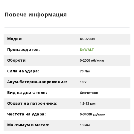
Повече информация
Модел:
DCD796N
Производител:
DeWALT
Обороти:
0-2000 об/мин
Сила на удара:
70 Nm
Акум.батерия-напрежение:
18 V
Вид на двигателя:
безчетков
Обхват на патронника:
1.5-13 мм
Честота на удара:
0-34000 уд/мин
Максимум в метал:
13 мм