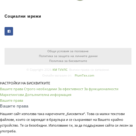
Социални мрежи
Общи условия за ползване
Политика за защита на личните данни
Политика за бисквитките
© Copyright 2026
КМ ТУУЛС
. Всички права са запазени.
Онлайн магазин от:
PlumTex.com
НАСТРОЙКИ НА БИСКВИТКИТЕ
Вашите права
Строго необходими
За ефективност
За функционалности
Маркетингови
Допълнителна информация
Вашите права
Вашите права
Нашият сайт използва така наречените „бисквитки“. Това са малки текстови
файлове, които се зареждат в браузъра и се съхраняват на Вашето крайно
устройство. Те са безобидни. Използваме ги, за да поддържаме сайта си лесен за
употреба.