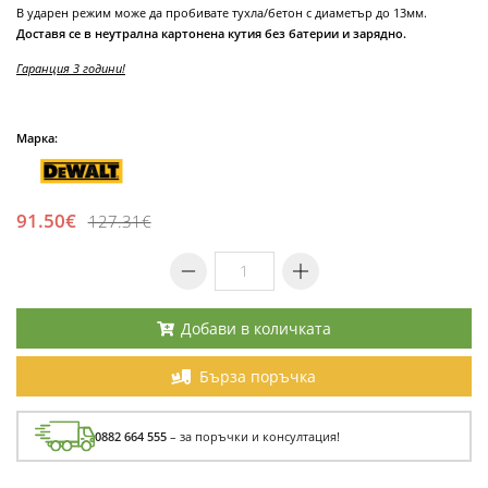
В ударен режим може да пробивате тухла/бетон с диаметър до 13мм.
Доставя се в неутрална картонена кутия без батерии и зарядно.
Гаранция 3 години!
Марка:
91.50€
127.31€
Добави в количката
Бърза поръчка
0882 664 555
– за поръчки и консултация!