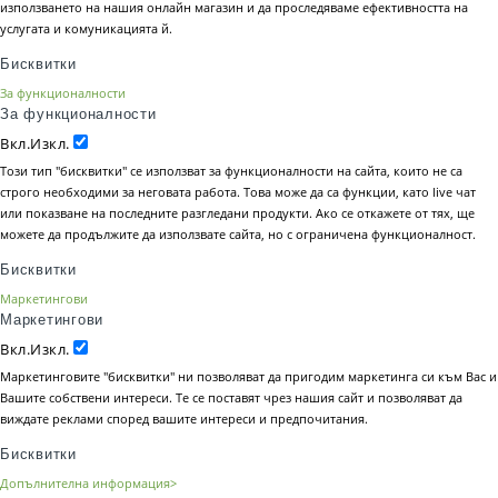
използването на нашия онлайн магазин и да проследяваме ефективността на
услугата и комуникацията й.
Бисквитки
За функционалности
За функционалности
Вкл.
Изкл.
Този тип "бисквитки" се използват за функционалности на сайта, които не са
строго необходими за неговата работа. Това може да са функции, като live чат
или показване на последните разгледани продукти. Ако се откажете от тях, ще
можете да продължите да използвате сайта, но с ограничена функционалност.
Бисквитки
Маркетингови
Маркетингови
Вкл.
Изкл.
Маркетинговите "бисквитки" ни позволяват да пригодим маркетинга си към Вас и
Вашите собствени интереси. Те се поставят чрез нашия сайт и позволяват да
виждате реклами според вашите интереси и предпочитания.
Бисквитки
Допълнителна информация>