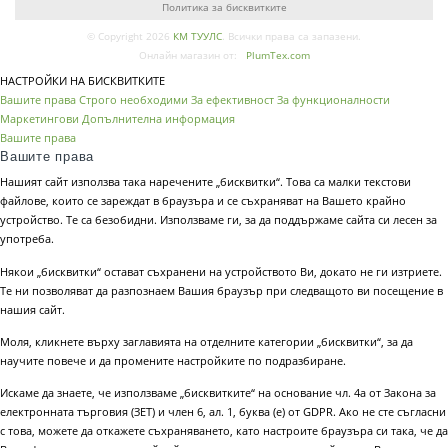
Политика за бисквитките
© Copyright 2026
КМ ТУУЛС
. Всички права са запазени.
Онлайн магазин от:
PlumTex.com
НАСТРОЙКИ НА БИСКВИТКИТЕ
Вашите права
Строго необходими
За ефективност
За функционалности
Маркетингови
Допълнителна информация
Вашите права
Вашите права
Нашият сайт използва така наречените „бисквитки“. Това са малки текстови
файлове, които се зареждат в браузъра и се съхраняват на Вашето крайно
устройство. Те са безобидни. Използваме ги, за да поддържаме сайта си лесен за
употреба.
Някои „бисквитки“ остават съхранени на устройството Ви, докато не ги изтриете.
Те ни позволяват да разпознаем Вашия браузър при следващото ви посещение в
нашия сайт.
Моля, кликнете върху заглавията на отделните категории „бисквитки“, за да
научите повече и да промените настройките по подразбиране.
Искаме да знаете, че използваме „бисквитките“ на основание чл. 4а от Закона за
електронната търговия (ЗЕТ) и член 6, ал. 1, буква (е) от GDPR. Ако не сте съгласни
с това, можете да откажете съхраняването, като настроите браузъра си така, че да