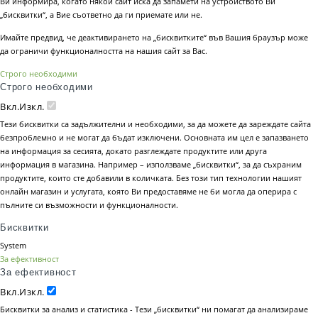
Ви информира, когато някой сайт иска да запамети на устройството Ви
„бисквитки“, а Вие съответно да ги приемате или не.
Имайте предвид, че деактивирането на „бисквитките“ във Вашия браузър може
да ограничи функционалността на нашия сайт за Вас.
Строго необходими
Строго необходими
Вкл.
Изкл.
Тези бисквитки са задължителни и необходими, за да можете да зареждате сайта
безпроблемно и не могат да бъдат изключени. Основната им цел е запазването
на информация за сесията, докато разглеждате продуктите или друга
информация в магазина. Например – използваме „бисквитки“, за да съхраним
продуктите, които сте добавили в количката. Без този тип технологии нашият
онлайн магазин и услугата, която Ви предоставяме не би могла да оперира с
пълните си възможности и функционалности.
Бисквитки
System
За ефективност
За ефективност
Вкл.
Изкл.
Бисквитки за анализ и статистика - Тези „бисквитки“ ни помагат да анализираме