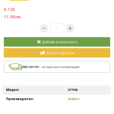
6.13€
11.99лв.
Добави в количката
Бърза поръчка
0882 664 555
– за поръчки и консултация!
Модел:
DT7508
Производител:
DeWALT