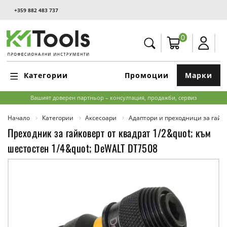
+359 882 483 737
0
Категории
Промоции
Марки
Вашият доверен партньор – консултация, продажби, сервиз
Начало
Категории
Аксесоари
Адаптори и преходници за гайк
Преходник за гайковерт от квадрат 1/2&quot; към
шестостен 1/4&quot; DeWALT DT7508