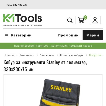
+359 882 483 737
0
Категории
Промоции
Марки
Вашият доверен партньор – консултация, продажби, сервиз
Начало
Категории
Аксесоари
Колани и кобури
Кобур за ин
Кобур за инструменти Stanley от полиестер,
330х230х75 мм