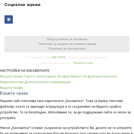
Социални мрежи
Общи условия за ползване
Политика за защита на личните данни
Политика за бисквитките
© Copyright 2026
КМ ТУУЛС
. Всички права са запазени.
Онлайн магазин от:
PlumTex.com
НАСТРОЙКИ НА БИСКВИТКИТЕ
Вашите права
Строго необходими
За ефективност
За функционалности
Маркетингови
Допълнителна информация
Вашите права
Вашите права
Нашият сайт използва така наречените „бисквитки“. Това са малки текстови
файлове, които се зареждат в браузъра и се съхраняват на Вашето крайно
устройство. Те са безобидни. Използваме ги, за да поддържаме сайта си лесен за
употреба.
Някои „бисквитки“ остават съхранени на устройството Ви, докато не ги изтриете.
Те ни позволяват да разпознаем Вашия браузър при следващото ви посещение в