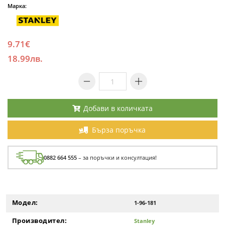
Марка:
9.71€
18.99лв.
Добави в количката
Бърза поръчка
0882 664 555
– за поръчки и консултация!
Модел:
1-96-181
Производител:
Stanley