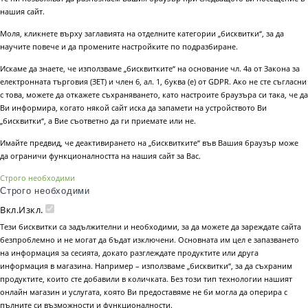
нашия сайт.
Моля, кликнете върху заглавията на отделните категории „бисквитки“, за да
научите повече и да промените настройките по подразбиране.
Искаме да знаете, че използваме „бисквитките“ на основание чл. 4а от Закона за
електронната търговия (ЗЕТ) и член 6, ал. 1, буква (е) от GDPR. Ако не сте съгласни
с това, можете да откажете съхраняването, като настроите браузъра си така, че да
Ви информира, когато някой сайт иска да запамети на устройството Ви
„бисквитки“, а Вие съответно да ги приемате или не.
Имайте предвид, че деактивирането на „бисквитките“ във Вашия браузър може
да ограничи функционалността на нашия сайт за Вас.
Строго необходими
Строго необходими
Вкл.
Изкл.
Тези бисквитки са задължителни и необходими, за да можете да зареждате сайта
безпроблемно и не могат да бъдат изключени. Основната им цел е запазването
на информация за сесията, докато разглеждате продуктите или друга
информация в магазина. Например – използваме „бисквитки“, за да съхраним
продуктите, които сте добавили в количката. Без този тип технологии нашият
онлайн магазин и услугата, която Ви предоставяме не би могла да оперира с
пълните си възможности и функционалности.