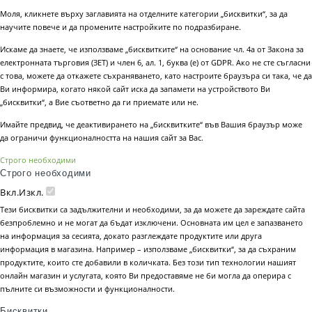
Моля, кликнете върху заглавията на отделните категории „бисквитки“, за да
научите повече и да промените настройките по подразбиране.
Искаме да знаете, че използваме „бисквитките“ на основание чл. 4а от Закона за
електронната търговия (ЗЕТ) и член 6, ал. 1, буква (е) от GDPR. Ако не сте съгласни
с това, можете да откажете съхраняването, като настроите браузъра си така, че да
Ви информира, когато някой сайт иска да запамети на устройството Ви
„бисквитки“, а Вие съответно да ги приемате или не.
Имайте предвид, че деактивирането на „бисквитките“ във Вашия браузър може
да ограничи функционалността на нашия сайт за Вас.
Строго необходими
Строго необходими
Вкл.
Изкл.
Тези бисквитки са задължителни и необходими, за да можете да зареждате сайта
безпроблемно и не могат да бъдат изключени. Основната им цел е запазването
на информация за сесията, докато разглеждате продуктите или друга
информация в магазина. Например – използваме „бисквитки“, за да съхраним
продуктите, които сте добавили в количката. Без този тип технологии нашият
онлайн магазин и услугата, която Ви предоставяме не би могла да оперира с
пълните си възможности и функционалности.
Бисквитки