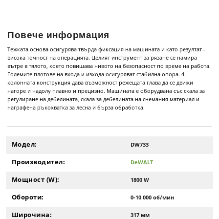
Повече информация
Тежката основа осигурява твърда фиксация на машината и като резултат -
висока точност на операцията. Целият инструмент за рязане се намира
вътре в тялото, което повишава нивото на безопасност по време на работа.
Големите плотове на входа и изхода осигуряват стабилна опора. 4-
колонната конструкция дава възможност режещата глава да се движи
нагоре и надолу плавно и прецизно. Машината е оборудвана със скала за
регулиране на дебелината, скала за дебелината на снемания материал и
награфена ръкохватка за лесна и бърза обработка.
Модел:
DW733
Производител:
DeWALT
Мощност (W):
1800 W
Обороти:
0-10 000 об/мин
Широчина:
317 мм