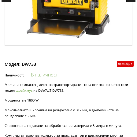
Модел:
DW733
промоция
В наличност
Наличност:
Малък и компактен, лесен за транспортиране - това описва накратко този
модел
щрайхмус
на DeWALT DW733.
Мощността е 1800 W.
Максималната широчина на рендосване е 317 мм, а дълбочината на
рендосване е 2 мм.
Скоростта на подаване на обработвания материал е 8 метра в минута.
Комплектът включва колектор за прах, адаптор и шестостенен ключ за