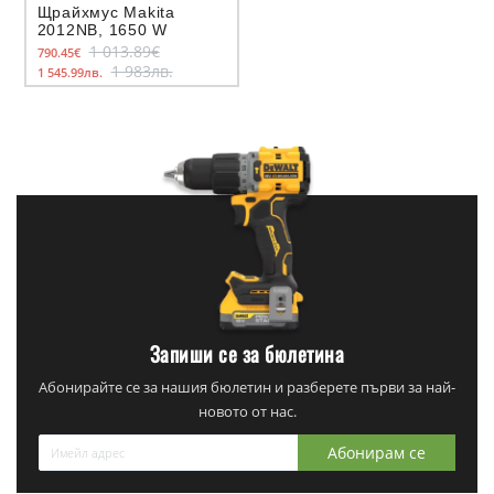
Щрайхмус Makita
2012NB, 1650 W
1 013.89€
790.45€
1 983лв.
1 545.99лв.
Запиши се за бюлетина
Абонирайте се за нашия бюлетин и разберете първи за най-
новото от нас.
Абонирам се