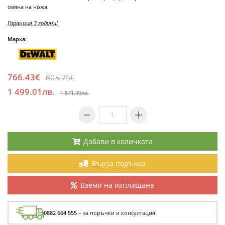
смяна на ножа.
Гаранция 3 години!
Марка:
766.43€
803.75€
1 499.01лв.
1 571.99лв.
Добави в количката
Бърза поръчка
Вземи на изплащане
0882 664 555
– за поръчки и консултация!