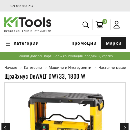
+359 882 483 737
0
Категории
Промоции
Марки
Вашият доверен партньор – консултация, продажби, сервиз
Начало
Категории
Машини и Инструменти
Настолни машин
Щрайхмус DeWALT DW733, 1800 W