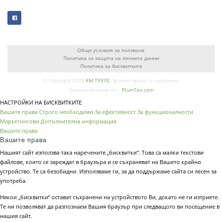
Общи условия за ползване
Политика за защита на личните данни
Политика за бисквитките
© Copyright 2026
КМ ТУУЛС
. Всички права са запазени.
Онлайн магазин от:
PlumTex.com
НАСТРОЙКИ НА БИСКВИТКИТЕ
Вашите права
Строго необходими
За ефективност
За функционалности
Маркетингови
Допълнителна информация
Вашите права
Вашите права
Нашият сайт използва така наречените „бисквитки“. Това са малки текстови
файлове, които се зареждат в браузъра и се съхраняват на Вашето крайно
устройство. Те са безобидни. Използваме ги, за да поддържаме сайта си лесен за
употреба.
Някои „бисквитки“ остават съхранени на устройството Ви, докато не ги изтриете.
Те ни позволяват да разпознаем Вашия браузър при следващото ви посещение в
нашия сайт.