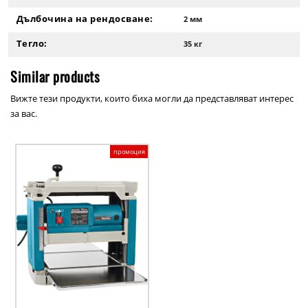
Дълбочина на рендосване:
2 мм
Тегло:
35 кг
Similar products
Вижте тези продукти, които биха могли да представляват интерес
за вас.
промоция