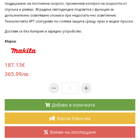
поддържане на постоянна скорост, променлив контрол на скоростта от
спусъка и реверс. Вградена светодиодна подсветка с функция за
допълнително осветяване спомага при недостатъчно осветление.
Технологията XPT осигурява по-голяма защита срещу прах и водни пръски.
Доставя се без батерия и зарядно устройство.
Марка:
187.13€
365.99лв.
Добави в количката
Бърза поръчка
Вземи на изплащане