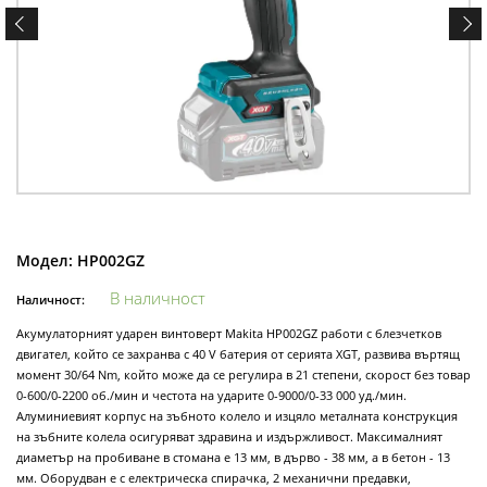
Модел:
HP002GZ
В наличност
Наличност:
Акумулаторният ударен винтоверт Makita HP002GZ работи с блезчетков
двигател, който се захранва с 40 V батерия от серията XGT, развива въртящ
момент 30/64 Nm, който може да се регулира в 21 степени, скорост без товар
0-600/0-2200 об./мин и честота на ударите 0-9000/0-33 000 уд./мин.
Алуминиевият корпус на зъбното колело и изцяло металната конструкция
на зъбните колела осигуряват здравина и издържливост. Максималният
диаметър на пробиване в стомана е 13 мм, в дърво - 38 мм, а в бетон - 13
мм. Оборудван е с електрическа спирачка, 2 механични предавки,