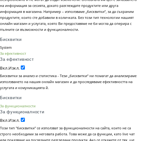
на информация за сесията, докато разглеждате продуктите или друга
информация в магазина. Например – използваме „бисквитки“, за да съхраним
продуктите, които сте добавили в количката. Без този тип технологии нашият
онлайн магазин и услугата, която Ви предоставяме не би могла да оперира с
пълните си възможности и функционалности.
Бисквитки
System
За ефективност
За ефективност
Вкл.
Изкл.
Бисквитки за анализ и статистика - Тези „бисквитки“ ни помагат да анализираме
използването на нашия онлайн магазин и да проследяваме ефективността на
услугата и комуникацията й.
Бисквитки
За функционалности
За функционалности
Вкл.
Изкл.
Този тип "бисквитки" се използват за функционалности на сайта, които не са
строго необходими за неговата работа. Това може да са функции, като live чат
или показване на последните разгледани продукти. Ако се откажете от тях, ще