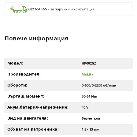
0882 664 555
– за поръчки и консултация!
Повече информация
Модел:
HP002GZ
Производител:
Makita
Обороти:
0-600/0-2200 об/мин
Въртящ момент:
30-64 Nm
Акум.батерия-напрежение:
40 V
Вид на двигателя:
безчетков
Обхват на патронника:
1.5 - 13 мм