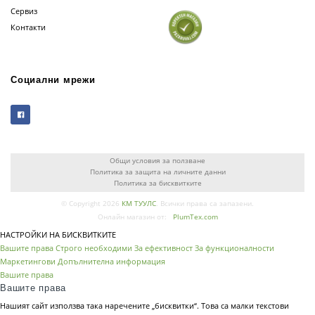
Сервиз
Контакти
Социални мрежи
Общи условия за ползване
Политика за защита на личните данни
Политика за бисквитките
© Copyright 2026
КМ ТУУЛС
. Всички права са запазени.
Онлайн магазин от:
PlumTex.com
НАСТРОЙКИ НА БИСКВИТКИТЕ
Вашите права
Строго необходими
За ефективност
За функционалности
Маркетингови
Допълнителна информация
Вашите права
Вашите права
Нашият сайт използва така наречените „бисквитки“. Това са малки текстови