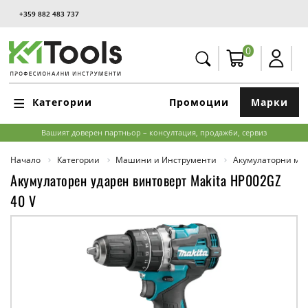
+359 882 483 737
0
Категории
Промоции
Марки
Вашият доверен партньор – консултация, продажби, сервиз
Начало
Категории
Машини и Инструменти
Акумулаторни м
Акумулаторен ударен винтоверт Makita HP002GZ
40 V