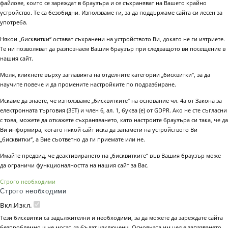
файлове, които се зареждат в браузъра и се съхраняват на Вашето крайно
устройство. Те са безобидни. Използваме ги, за да поддържаме сайта си лесен за
употреба.
Някои „бисквитки“ остават съхранени на устройството Ви, докато не ги изтриете.
Те ни позволяват да разпознаем Вашия браузър при следващото ви посещение в
нашия сайт.
Моля, кликнете върху заглавията на отделните категории „бисквитки“, за да
научите повече и да промените настройките по подразбиране.
Искаме да знаете, че използваме „бисквитките“ на основание чл. 4а от Закона за
електронната търговия (ЗЕТ) и член 6, ал. 1, буква (е) от GDPR. Ако не сте съгласни
с това, можете да откажете съхраняването, като настроите браузъра си така, че да
Ви информира, когато някой сайт иска да запамети на устройството Ви
„бисквитки“, а Вие съответно да ги приемате или не.
Имайте предвид, че деактивирането на „бисквитките“ във Вашия браузър може
да ограничи функционалността на нашия сайт за Вас.
Строго необходими
Строго необходими
Вкл.
Изкл.
Тези бисквитки са задължителни и необходими, за да можете да зареждате сайта
безпроблемно и не могат да бъдат изключени. Основната им цел е запазването