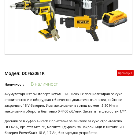
Модел:
DCF620E1K
промоция
В наличност
Наличност:
Акумулаторният винтоверт DeWALT DCF620NT е специализиран за сухо
строителство и е оборудван с безчетков двигател с пълнител, който се
захранва с 18 V батерия. Има максимален въртящ момент 5-30 Nm и
максимални обороти без товар 0-4400 об/мин. Захватът е шестостен 1/4".
Доставя се в куфар T-Stack с приставка за винтове за сухо строителство
DCF6202, кръстат бит PH, магнитен държач за накрайници и битове, и 1
батерия PowerStack 18 V, 1.7 Ah, без зарядно устройство.