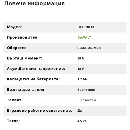
Повече информация
Модел:
DCF620E1K
Производител:
DeWALT
Обороти:
0-4400 об/мин
Въртящ момент:
30 Nm
Акум.батерия-напрежение:
18 V
Капацитет на батерията:
1.7 Ah
Вид на двигателя:
безчетков
Захват:
шестостен
Вградено работно осветление:
Да
Тегло:
4.5 кг