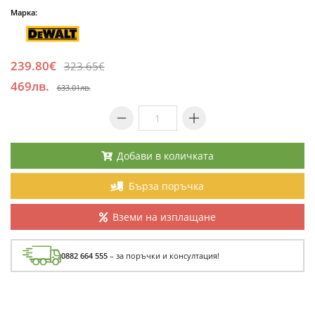
Марка:
239.80€
323.65€
469лв.
633.01лв.
Добави в количката
Бърза поръчка
Вземи на изплащане
0882 664 555
– за поръчки и консултация!