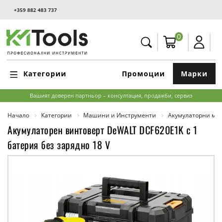
+359 882 483 737
0
Категории
Промоции
Марки
Вашият доверен партньор – консултация, продажби, сервиз
Начало
Категории
Машини и Инструменти
Акумулаторни м
Акумулаторен винтоверт DeWALT DCF620E1K с 1
батерия без заряднo 18 V