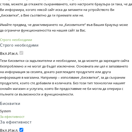
с това, можете да откажете съхраняването, като настроите браузъра си така, че да
Ви информира, когато някой сайт иска да запамети на устройството Ви
„бисквитки“, а Вие съответно да ги приемате или не.
Имайте предвид, че деактивирането на „бисквитките“ във Вашия браузър може
да ограничи функционалността на нашия сайт за Вас.
Строго необходими
Строго необходими
Вкл.
Изкл.
Тези бисквитки са задължителни и необходими, за да можете да зареждате сайта
безпроблемно и не могат да бъдат изключени. Основната им цел е запазването
на информация за сесията, докато разглеждате продуктите или друга
информация в магазина. Например – използваме „бисквитки“, за да съхраним
продуктите, които сте добавили в количката. Без този тип технологии нашият
онлайн магазин и услугата, която Ви предоставяме не би могла да оперира с
пълните си възможности и функционалности.
Бисквитки
System
За ефективност
За ефективност
Вкл.
Изкл.