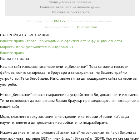
Общи условия за ползване
Политика за защита на личните данни
Политика за бисквитките
© Copyright 2026
КМ ТУУЛС
. Всички права са запазени.
Онлайн магазин от:
PlumTex.com
НАСТРОЙКИ НА БИСКВИТКИТЕ
Вашите права
Строго необходими
За ефективност
За функционалности
Маркетингови
Допълнителна информация
Вашите права
Вашите права
Нашият сайт използва така наречените „бисквитки“. Това са малки текстови
файлове, които се зареждат в браузъра и се съхраняват на Вашето крайно
устройство. Те са безобидни. Използваме ги, за да поддържаме сайта си лесен за
употреба.
Някои „бисквитки“ остават съхранени на устройството Ви, докато не ги изтриете.
Те ни позволяват да разпознаем Вашия браузър при следващото ви посещение в
нашия сайт.
Моля, кликнете върху заглавията на отделните категории „бисквитки“, за да
научите повече и да промените настройките по подразбиране.
Искаме да знаете, че използваме „бисквитките“ на основание чл. 4а от Закона за
електронната търговия (ЗЕТ) и член 6, ал. 1, буква (е) от GDPR. Ако не сте съгласни