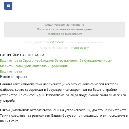
Общи условия за ползване
Политика за защита на личните данни
Политика за бисквитките
© Copyright 2026
КМ ТУУЛС
. Всички права са запазени.
Онлайн магазин от:
PlumTex.com
НАСТРОЙКИ НА БИСКВИТКИТЕ
Вашите права
Строго необходими
За ефективност
За функционалности
Маркетингови
Допълнителна информация
Вашите права
Вашите права
Нашият сайт използва така наречените „бисквитки“. Това са малки текстови
файлове, които се зареждат в браузъра и се съхраняват на Вашето крайно
устройство. Те са безобидни. Използваме ги, за да поддържаме сайта си лесен за
употреба.
Някои „бисквитки“ остават съхранени на устройството Ви, докато не ги изтриете.
Те ни позволяват да разпознаем Вашия браузър при следващото ви посещение в
нашия сайт.