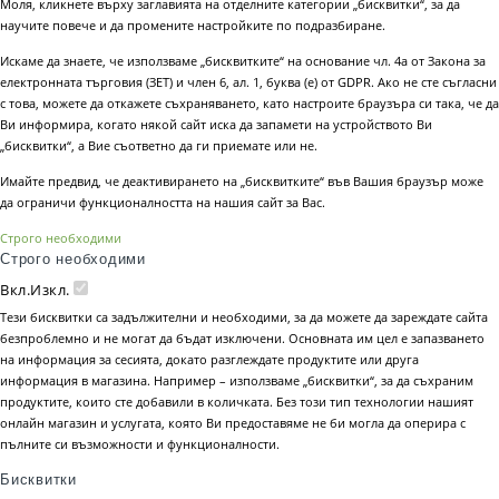
Моля, кликнете върху заглавията на отделните категории „бисквитки“, за да
научите повече и да промените настройките по подразбиране.
Искаме да знаете, че използваме „бисквитките“ на основание чл. 4а от Закона за
електронната търговия (ЗЕТ) и член 6, ал. 1, буква (е) от GDPR. Ако не сте съгласни
с това, можете да откажете съхраняването, като настроите браузъра си така, че да
Ви информира, когато някой сайт иска да запамети на устройството Ви
„бисквитки“, а Вие съответно да ги приемате или не.
Имайте предвид, че деактивирането на „бисквитките“ във Вашия браузър може
да ограничи функционалността на нашия сайт за Вас.
Строго необходими
Строго необходими
Вкл.
Изкл.
Тези бисквитки са задължителни и необходими, за да можете да зареждате сайта
безпроблемно и не могат да бъдат изключени. Основната им цел е запазването
на информация за сесията, докато разглеждате продуктите или друга
информация в магазина. Например – използваме „бисквитки“, за да съхраним
продуктите, които сте добавили в количката. Без този тип технологии нашият
онлайн магазин и услугата, която Ви предоставяме не би могла да оперира с
пълните си възможности и функционалности.
Бисквитки