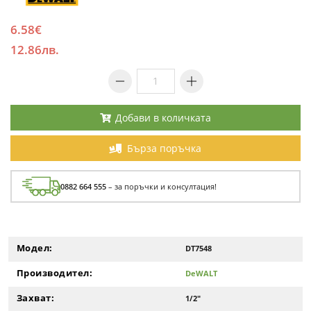
6.58€
12.86лв.
Добави в количката
Бърза поръчка
0882 664 555
– за поръчки и консултация!
Модел:
DT7548
Производител:
DeWALT
Захват:
1/2"