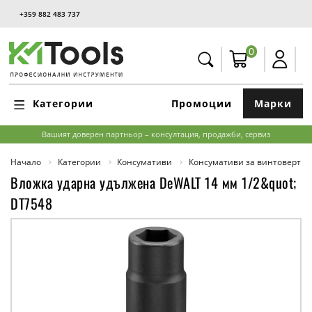
+359 882 483 737
0
Категории
Промоции
Марки
Вашият доверен партньор – консултация, продажби, сервиз
Начало
Категории
Консумативи
Консумативи за винтоверти,
Вложка ударна удължена DeWALT 14 мм 1/2&quot;
DT7548