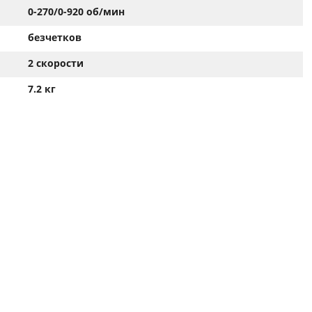
0-270/0-920 об/мин
безчетков
2 скорости
7.2 кг