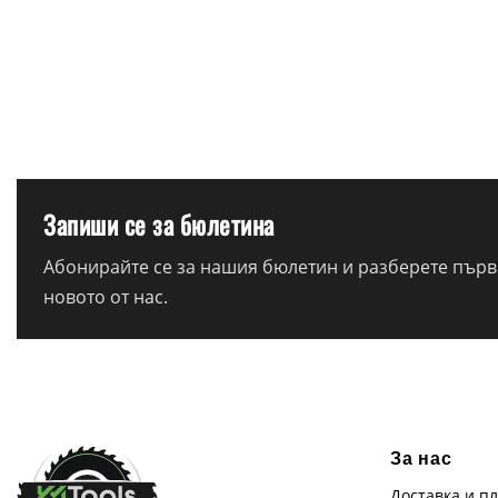
Запиши се за бюлетина
Абонирайте се за нашия бюлетин и разберете първи
новото от нас.
За нас
Доставка и п