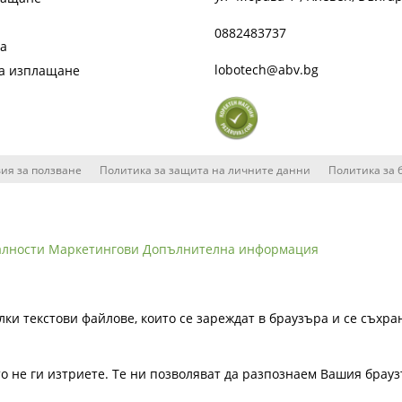
0882483737
та
lobotech@abv.bg
на изплащане
ия за ползване
Политика за защита на личните данни
Политика за 
алности
Маркетингови
Допълнителна информация
лки текстови файлове, които се зареждат в браузъра и се съхра
ато не ги изтриете. Те ни позволяват да разпознаем Вашия бра