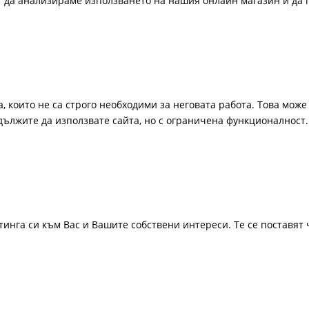
ат да анализираме използването на нашия онлайн магазин и да 
, които не са строго необходими за неговата работа. Това може 
одължите да използвате сайта, но с ограничена функционалност.
инга си към Вас и Вашите собствени интереси. Те се поставят