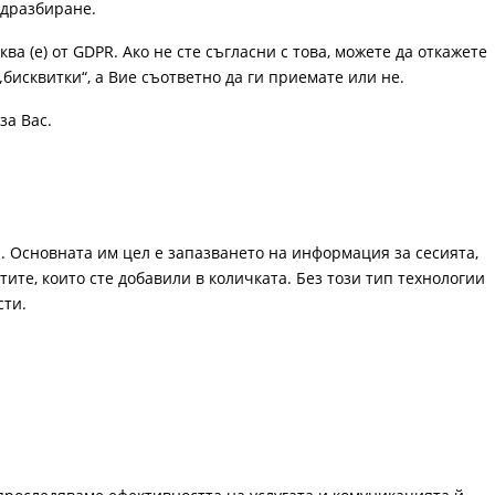
одразбиране.
ква (е) от GDPR. Ако не сте съгласни с това, можете да откажете
„бисквитки“, а Вие съответно да ги приемате или не.
за Вас.
. Основната им цел е запазването на информация за сесията,
ите, които сте добавили в количката. Без този тип технологии
сти.