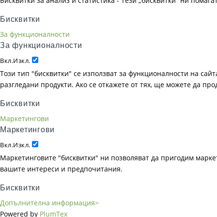
Бисквитки за анализ и статистика - Тези „бисквитки“ ни помаг
Бисквитки
За функционалности
За функционалности
Вкл.
Изкл.
Този тип "бисквитки" се използват за функционалности на сайта
разгледани продукти. Ако се откажете от тях, ще можете да пр
Бисквитки
Маркетингови
Маркетингови
Вкл.
Изкл.
Маркетинговите "бисквитки" ни позволяват да пригодим маркет
вашите интереси и предпочитания.
Бисквитки
Допълнителна информация>
Powered by
PlumTex