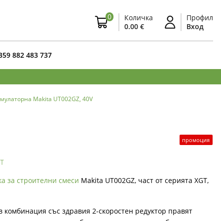
0
Количка
Профил
0.00 €
Вход
359 882 483 737
умулаторна Makita UT002GZ, 40V
промоция
т
а за строителни смеси
Makita UT002GZ, част от серията XGT,
 в комбинация със здравия 2-скоростен редуктор правят