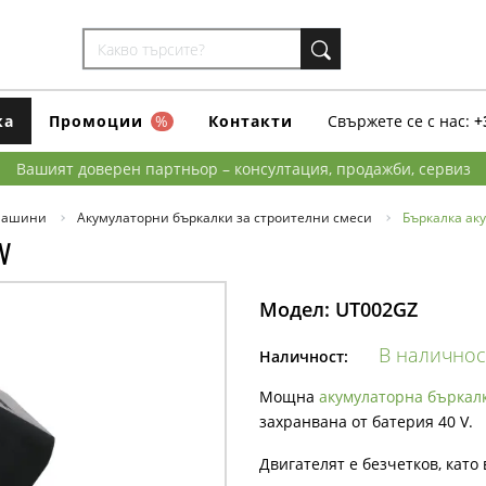
ка
Промоции
%
Контакти
Свържете се с нас:
+
Вашият доверен партньор – консултация, продажби, сервиз
машини
Акумулаторни бъркалки за строителни смеси
Бъркалка ак
V
Модел:
UT002GZ
В наличнос
Наличност:
Мощна
акумулаторна бъркалк
захранвана от батерия 40 V.
Двигателят е безчетков, като