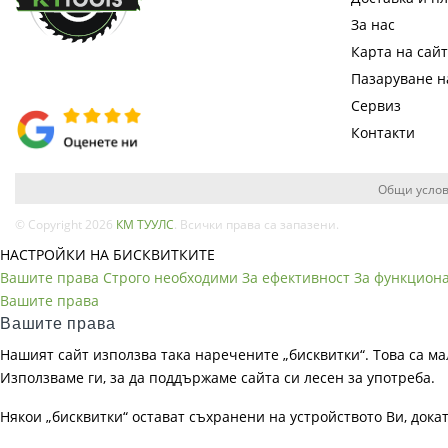
За нас
Карта на сай
Пазаруване 
Сервиз
Контакти
Общи услов
© Copyright 2026
КМ ТУУЛС
. Всички права са запазени.
НАСТРОЙКИ НА БИСКВИТКИТЕ
Вашите права
Строго необходими
За ефективност
За функцион
Вашите права
Вашите права
Нашият сайт използва така наречените „бисквитки“. Това са ма
Използваме ги, за да поддържаме сайта си лесен за употреба.
Някои „бисквитки“ остават съхранени на устройството Ви, док