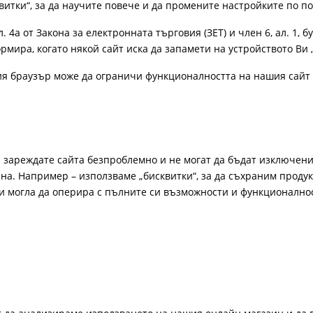
витки“, за да научите повече и да промените настройките по п
4а от Закона за електронната търговия (ЗЕТ) и член 6, ал. 1, бу
рмира, когато някой сайт иска да запамети на устройството Ви 
ия браузър може да ограничи функционалността на нашия сайт 
а зареждате сайта безпроблемно и не могат да бъдат изключени
а. Например – използваме „бисквитки“, за да съхраним продукт
би могла да оперира с пълните си възможности и функционално