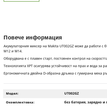
Повече информация
Акумулаторния миксер на Makita UT002GZ може да работи с б
M12 и M14.
Оборудвана е с плавен старт, постоянен контрол на скорост
Технологията XPT осигурява устойчивост на прах и вода за ра
Ергономичната двойна D-образна дръжка с гумирана мека ръ
UT002GZ
Модел:
без батерия, зарядно и
Окомплектовка: