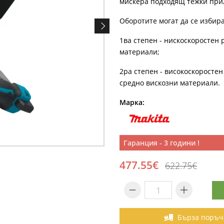
мискера подходящ тежки прило
Оборотите могат да се избира
1ва степен - нискоскоростен 
материали;
2ра степен - високоскоростен 
средно вискозни материали.
Марка:
Гаранция - 3 години !
477.55€
622.75€
Бърза поръч