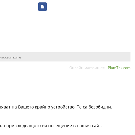
бисквитките
Онлайн магазин от:
PlumTex.com
няват на Вашето крайно устройство. Те са безобидни.
узър при следващото ви посещение в нашия сайт.