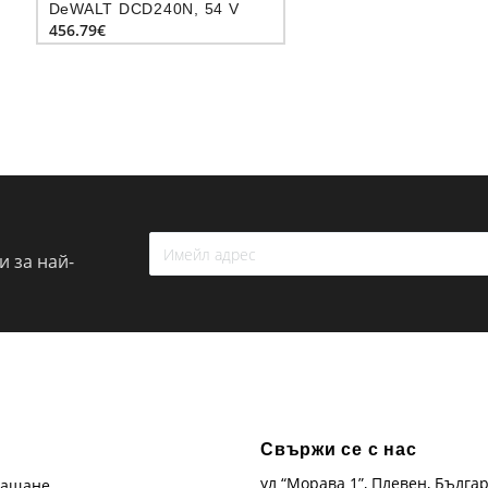
DeWALT DCD240N, 54 V
456.79€
 за най-
Свържи се с нас
ул “Морава 1”, Плевен, Бълга
лащане