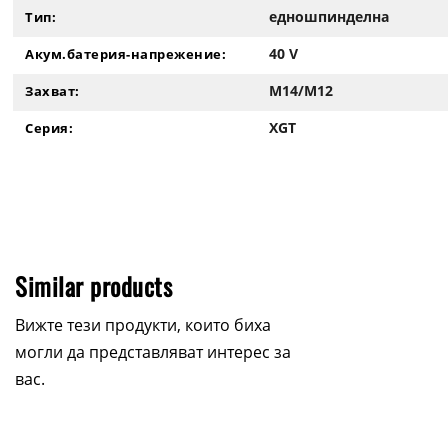
едношпинделна
Тип:
40 V
Акум.батерия-напрежение:
M14/M12
Захват:
XGT
Серия:
Similar products
Вижте тези продукти, които биха
могли да представляват интерес за
вас.