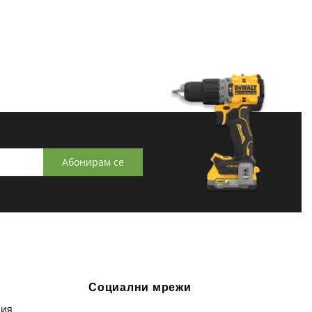
Абонирам се
Социални мрежи
рия