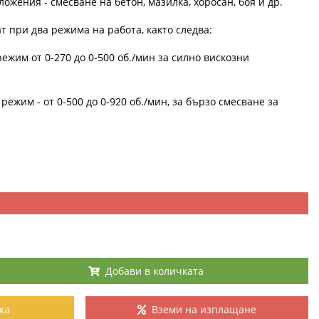
жения - смесване на бетон, мазилка, хоросан, боя и др.
т при два режима на работа, както следва:
режим от 0-270 до 0-500 об./мин за силно вискозни
режим - от 0-500 до 0-920 об./мин, за бързо смесване за
Добави в количката
ка
Вземи на изплащане