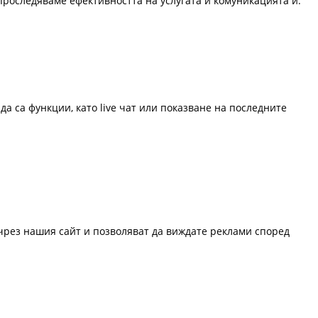
проследяваме ефективността на услугата и комуникацията й.
да са функции, като live чат или показване на последните
 чрез нашия сайт и позволяват да виждате реклами според