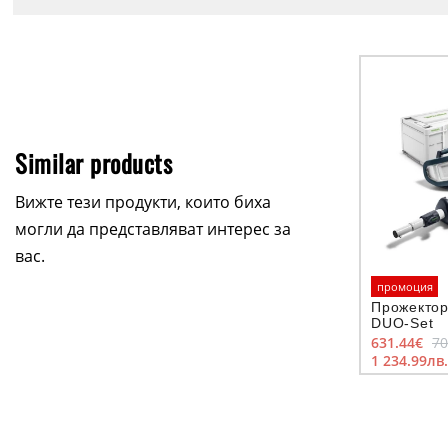
Similar products
Вижте тези продукти, които биха
могли да представляват интерес за
вас.
промоция
Прожектор
DUO-Set
631.44€
70
1 234.99лв