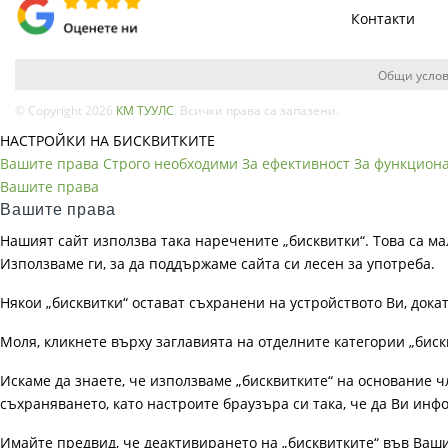
Контакти
Общи услов
© Copyright 2026
КМ ТУУЛС
. Всички права са запазени.
НАСТРОЙКИ НА БИСКВИТКИТЕ
Вашите права
Строго необходими
За ефективност
За функцион
Вашите права
Вашите права
Нашият сайт използва така наречените „бисквитки“. Това са ма
Използваме ги, за да поддържаме сайта си лесен за употреба.
Някои „бисквитки“ остават съхранени на устройството Ви, док
Моля, кликнете върху заглавията на отделните категории „биск
Искаме да знаете, че използваме „бисквитките“ на основание чл. 
съхраняването, като настроите браузъра си така, че да Ви инфо
Имайте предвид, че деактивирането на „бисквитките“ във Ваш