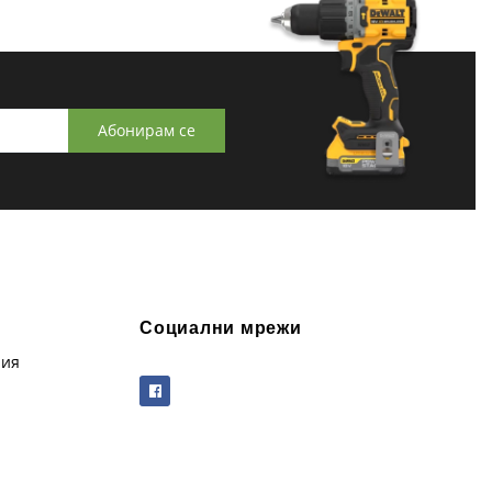
Абонирам се
Социални мрежи
рия