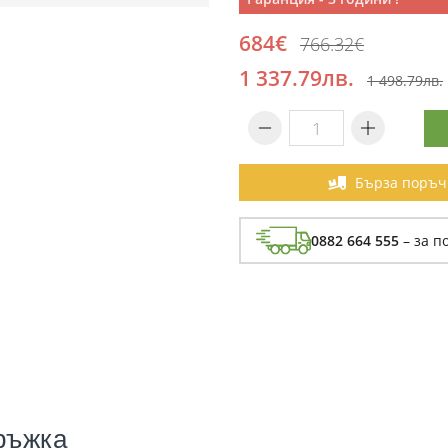
684€
766.32€
1 337.79лв.
1 498.79лв.
Бърза поръч
0882 664 555
– за п
ръжка