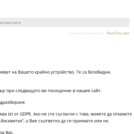
бисквитките
Онлайн магазин от:
PlumTex.com
няват на Вашето крайно устройство. Те са безобидни.
узър при следващото ви посещение в нашия сайт.
одразбиране.
ква (е) от GDPR. Ако не сте съгласни с това, можете да откажете
„бисквитки“, а Вие съответно да ги приемате или не.
за Вас.