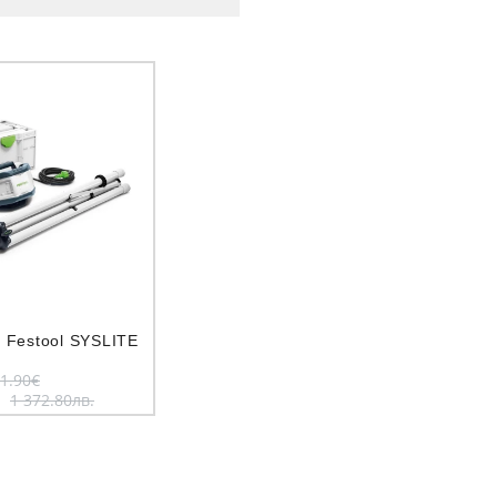
 Festool SYSLITE
1.90€
.
1 372.80лв.