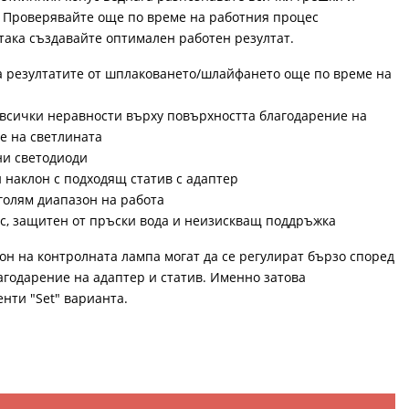
. Проверявайте още по време на работния процес
така създавайте оптимален работен резултат.
а резултатите от шплаковането/шлайфането още по време на
всички неравности върху повърхността благодарение на
е на светлината
и светодиоди
наклон с подходящ статив с адаптер
 голям диапазон на работа
с, защитен от пръски вода и неизискващ поддръжка
он на контролната лампа могат да се регулират бързо според
годарение на адаптер и статив. Именно затова
нти "Set" варианта.