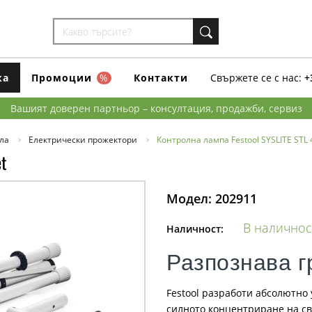
ка
Промоции
%
Контакти
Свържете се с нас:
+
Вашият доверен партньор – консултация, продажби, сервиз
ла
Електрически прожектори
Контролна лампа Festool SYSLITE STL 
et
Модел:
202911
В наличнос
Наличност:
Разпознава г
Festool разработи абсолютно 
силното концентриране на св