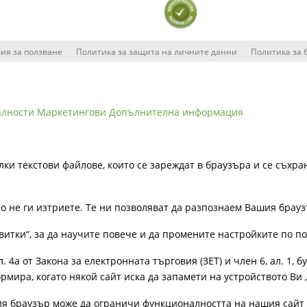
ия за ползване
Политика за защита на личните данни
Политика за 
алности
Маркетингови
Допълнителна информация
лки текстови файлове, които се зареждат в браузъра и се съхра
ато не ги изтриете. Те ни позволяват да разпознаем Вашия бра
витки“, за да научите повече и да промените настройките по п
4а от Закона за електронната търговия (ЗЕТ) и член 6, ал. 1, бу
рмира, когато някой сайт иска да запамети на устройството Ви 
ия браузър може да ограничи функционалността на нашия сайт 