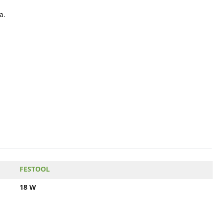
а.
FESTOOL
18 W