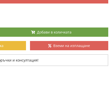
Добави в количката
ка
Вземи на изплащане
оръчки и консултация!