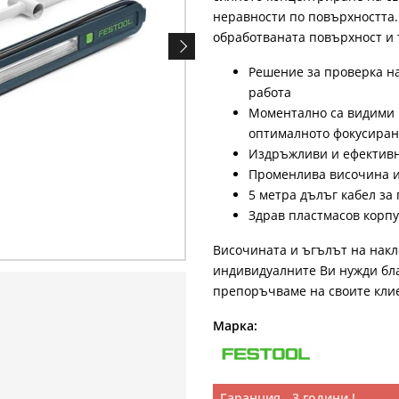
неравности по повърхността
обработваната повърхност и 
Решение за проверка н
работа
Моментално са видими 
оптималното фокусиран
Издръжливи и ефективн
Променлива височина и 
5 метра дълъг кабел за
Здрав пластмасов корпу
Височината и ъгълът на накл
индивидуалните Ви нужди бла
препоръчваме на своите клие
Марка:
Гаранция - 3 години !