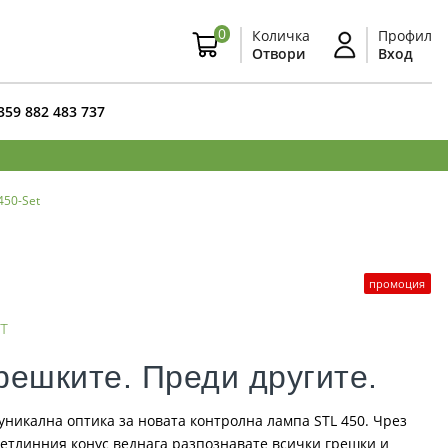
0
Количка
Профил
Отвори
Вход
359 882 483 737
450-Set
промоция
т
решките. Преди другите.
уникална оптика за новата контролна лампа STL 450. Чрез
етлинния конус веднага разпознавате всички грешки и