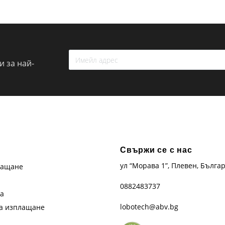
 за най-
Свържи се с нас
ул “Морава 1”, Плевен, Бълга
лащане
0882483737
та
lobotech@abv.bg
на изплащане