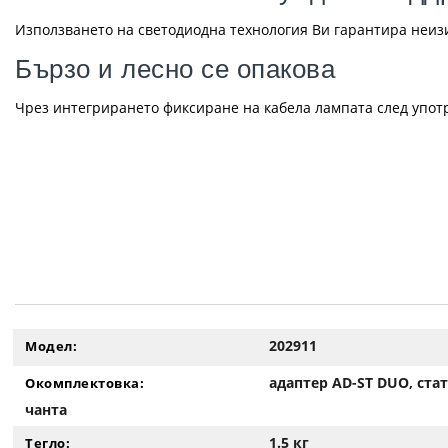
Използването на светодиодна технология Ви гарантира неиз
Бързо и лесно се опакова
Чрез интегрирането фиксиране на кабела лампата след употр
202911
Модел:
адаптер AD-ST DUO, ста
Окомплектовка:
чанта
1.5 кг
Тегло: