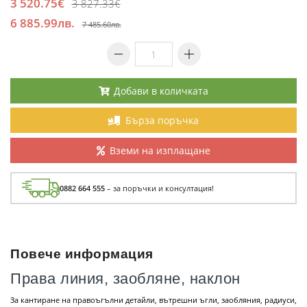
3 520.75€
3 827.33€
6 885.99лв.
7 485.60лв.
Добави в количката
Бърза поръчка
Вземи на изплащане
0882 664 555
– за поръчки и консултация!
Повече информация
Права линия, заобляне, наклон
За кантиране на правоъгълни детайли, вътрешни ъгли, заобляния, радиуси,