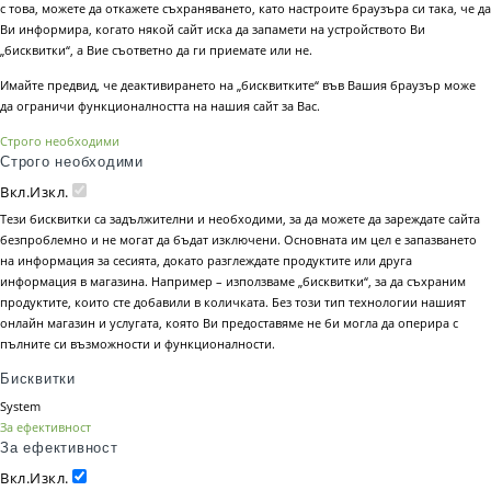
с това, можете да откажете съхраняването, като настроите браузъра си така, че да
Ви информира, когато някой сайт иска да запамети на устройството Ви
„бисквитки“, а Вие съответно да ги приемате или не.
Имайте предвид, че деактивирането на „бисквитките“ във Вашия браузър може
да ограничи функционалността на нашия сайт за Вас.
Строго необходими
Строго необходими
Вкл.
Изкл.
Тези бисквитки са задължителни и необходими, за да можете да зареждате сайта
безпроблемно и не могат да бъдат изключени. Основната им цел е запазването
на информация за сесията, докато разглеждате продуктите или друга
информация в магазина. Например – използваме „бисквитки“, за да съхраним
продуктите, които сте добавили в количката. Без този тип технологии нашият
онлайн магазин и услугата, която Ви предоставяме не би могла да оперира с
пълните си възможности и функционалности.
Бисквитки
System
За ефективност
За ефективност
Вкл.
Изкл.