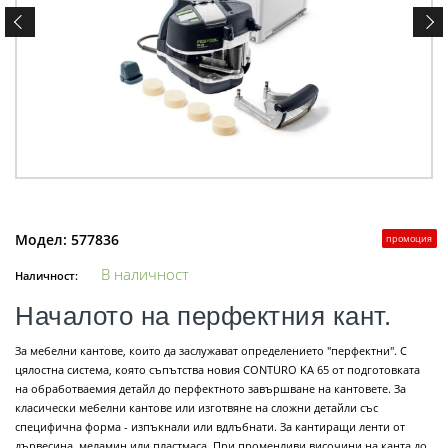
Модел:
577836
промоция
В наличност
Наличност:
Началото на перфектния кант.
За мебелни кантове, които да заслужават определението "перфектни". С
цялостна система, която съпътства новия CONTURO KA 65 от подготовката
на обработваемия детайл до перфектното завършване на кантовете. За
класически мебелни кантове или изготвяне на сложни детайли със
специфична форма - изпъкнали или вдлъбнати. За кантиращи ленти от
дървесина, меламин или пластмаса. При променливи височини на канта до