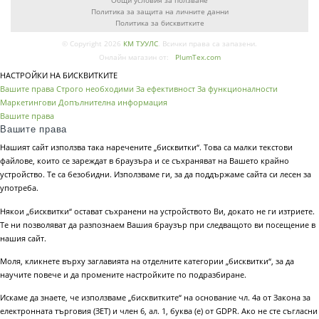
Общи условия за ползване
Политика за защита на личните данни
Политика за бисквитките
© Copyright 2026
КМ ТУУЛС
. Всички права са запазени.
Онлайн магазин от:
PlumTex.com
НАСТРОЙКИ НА БИСКВИТКИТЕ
Вашите права
Строго необходими
За ефективност
За функционалности
Маркетингови
Допълнителна информация
Вашите права
Вашите права
Нашият сайт използва така наречените „бисквитки“. Това са малки текстови
файлове, които се зареждат в браузъра и се съхраняват на Вашето крайно
устройство. Те са безобидни. Използваме ги, за да поддържаме сайта си лесен за
употреба.
Някои „бисквитки“ остават съхранени на устройството Ви, докато не ги изтриете.
Те ни позволяват да разпознаем Вашия браузър при следващото ви посещение в
нашия сайт.
Моля, кликнете върху заглавията на отделните категории „бисквитки“, за да
научите повече и да промените настройките по подразбиране.
Искаме да знаете, че използваме „бисквитките“ на основание чл. 4а от Закона за
електронната търговия (ЗЕТ) и член 6, ал. 1, буква (е) от GDPR. Ако не сте съгласни