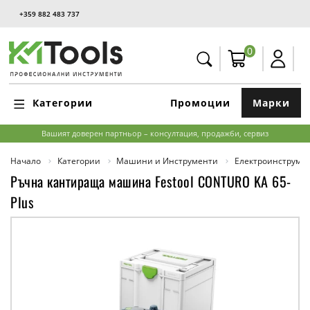
+359 882 483 737
0
Категории
Промоции
Марки
Вашият доверен партньор – консултация, продажби, сервиз
Начало
Категории
Машини и Инструменти
Електроинструме
Ръчна кантираща машина Festool CONTURO KA 65-
Plus