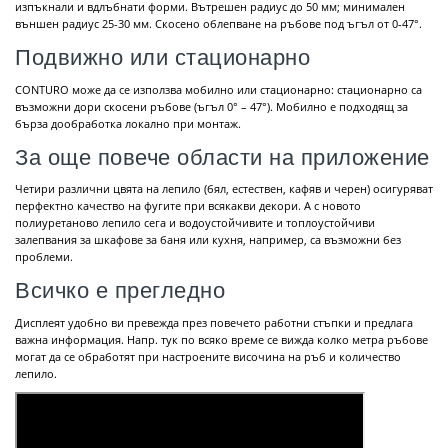
изпъкнали и вдлъбнати форми. Вътрешен радиус до 50 мм; минимален
външен радиус 25-30 мм. Скосено облепване на ръбове под ъгъл от 0-47°.
Подвижно или стационарно
CONTURO може да се използва мобилно или стационарно: стационарно са
възможни дори скосени ръбове (ъгъл 0° – 47°). Мобилно е подходящ за
бърза дообработка локално при монтаж.
За още повече области на приложение
Четири различни цвята на лепило (бял, естествен, кафяв и черен) осигуряват
перфектно качество на фугите при всякакви декори. А с новото
полиуретаново лепило сега и водоустойчивите и топлоустойчиви
залепвания за шкафове за баня или кухня, например, са възможни без
проблеми.
Всичко е прегледно
Дисплеят удобно ви превежда през повечето работни стъпки и предлага
важна информация. Напр. тук по всяко време се вижда колко метра ръбове
могат да се обработят при настроените височина на ръб и количество
лепило.