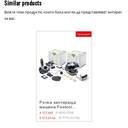
Similar products
Вижте тези продукти, които биха могли да представляват интерес
за вас.
промоция
Ръчна кантираща
машина Festool
CONTURO KA 65-Set
4 486.90€
4 127.66€
8 775.61лв.
8 073.01лв.