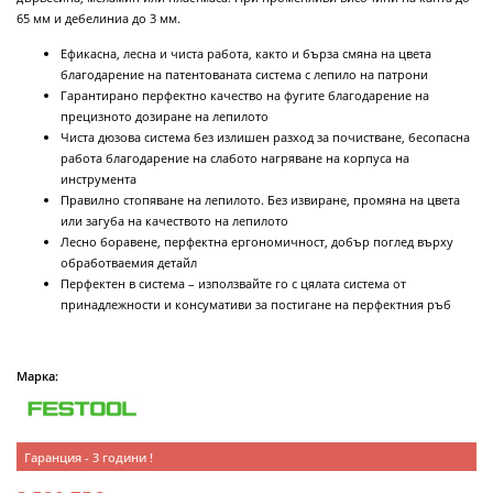
65 мм и дебелиниа до 3 мм.
Ефикасна, лесна и чиста работа, както и бърза смяна на цвета
благодарение на патентованата система с лепило на патрони
Гарантирано перфектно качество на фугите благодарение на
прецизното дозиране на лепилото
Чиста дюзова система без излишен разход за почистване, бесопасна
работа благодарение на слабото нагряване на корпуса на
инструмента
Правилно стопяване на лепилото. Без извиране, промяна на цвета
или загуба на качеството на лепилото
Лесно боравене, перфектна ергономичност, добър поглед върху
обработваемия детайл
Перфектен в система – използвайте го с цялата система от
принадлежности и консумативи за постигане на перфектния ръб
Марка:
Гаранция - 3 години !