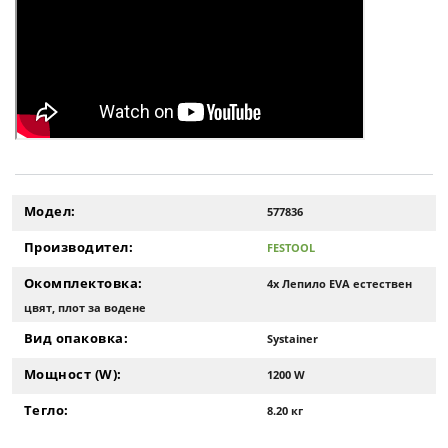
Модел:
577836
Производител:
FESTOOL
Окомплектовка:
4x Лепило EVA естествен
цвят, плот за водене
Вид опаковка:
Systainer
Мощност (W):
1200 W
Тегло:
8.20 кг