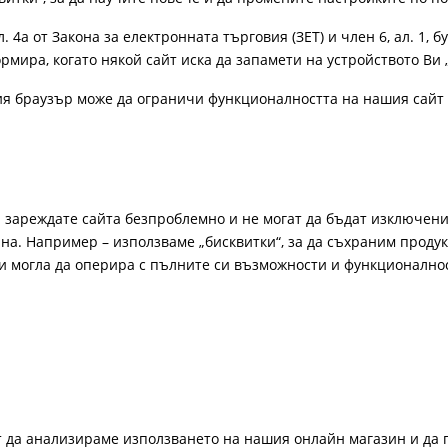
4а от Закона за електронната търговия (ЗЕТ) и член 6, ал. 1, бу
рмира, когато някой сайт иска да запамети на устройството Ви 
ия браузър може да ограничи функционалността на нашия сайт 
а зареждате сайта безпроблемно и не могат да бъдат изключени
а. Например – използваме „бисквитки“, за да съхраним продукт
би могла да оперира с пълните си възможности и функционално
ат да анализираме използването на нашия онлайн магазин и да 