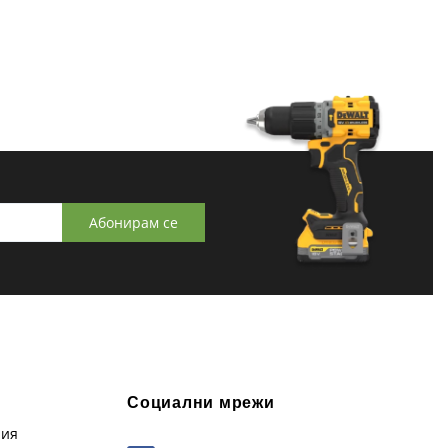
Абонирам се
Социални мрежи
рия