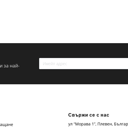
 за най-
Свържи се с нас
ул “Морава 1”, Плевен, Бълга
лащане