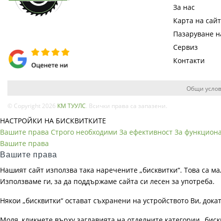
За нас
Карта на сай
Пазаруване 
Сервиз
Контакти
Общи услов
© Copyright 2026
КМ ТУУЛС
. Всички права са запазени.
НАСТРОЙКИ НА БИСКВИТКИТЕ
Вашите права
Строго необходими
За ефективност
За функцион
Вашите права
Вашите права
Нашият сайт използва така наречените „бисквитки“. Това са ма
Използваме ги, за да поддържаме сайта си лесен за употреба.
Някои „бисквитки“ остават съхранени на устройството Ви, док
Моля, кликнете върху заглавията на отделните категории „биск