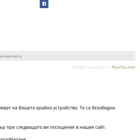
бисквитките
Онлайн магазин от:
PlumTex.com
няват на Вашето крайно устройство. Те са безобидни.
узър при следващото ви посещение в нашия сайт.
одразбиране.