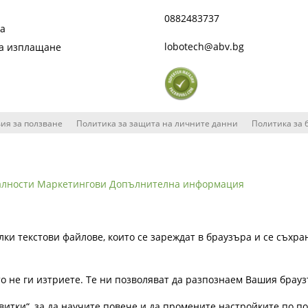
0882483737
та
lobotech@abv.bg
на изплащане
ия за ползване
Политика за защита на личните данни
Политика за 
алности
Маркетингови
Допълнителна информация
лки текстови файлове, които се зареждат в браузъра и се съхра
ато не ги изтриете. Те ни позволяват да разпознаем Вашия бра
витки“, за да научите повече и да промените настройките по п