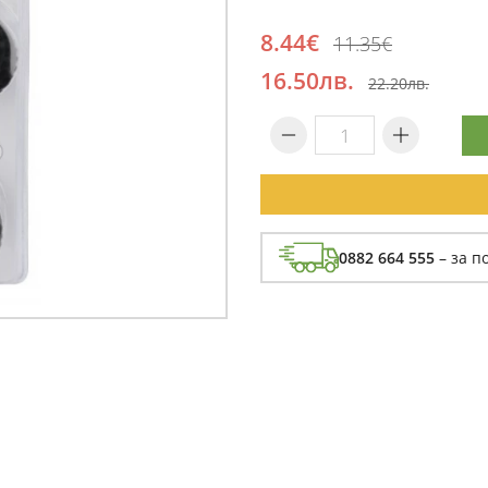
8.44€
11.35€
16.50лв.
22.20лв.
0882 664 555
– за п