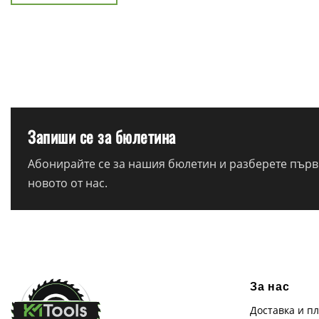
Запиши се за бюлетина
Абонирайте се за нашия бюлетин и разберете първи
новото от нас.
За нас
Доставка и п