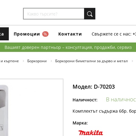
ка
Промоции
%
Контакти
Свържете се с нас:
+
Вашият доверен партньор – консултация, продажби, сервиз
 и къртене
Боркорони
Боркорони биметални за дърво и метал
Модел:
D-70203
В наличнос
Наличност:
Комплектът съдържа 6бр. бо
Марка: