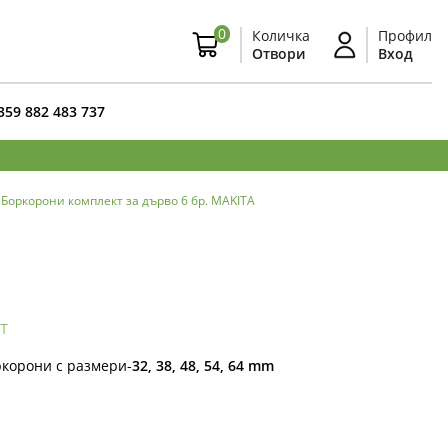
0
Количка
Профил
Отвори
Вход
359 882 483 737
Боркорони комплект за дърво 6 бр. MAKITA
т
ркорони с размери-
32, 38, 48, 54, 64 mm