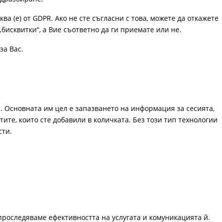
ква (е) от GDPR. Ако не сте съгласни с това, можете да откажете
„бисквитки“, а Вие съответно да ги приемате или не.
за Вас.
. Основната им цел е запазването на информация за сесията,
ите, които сте добавили в количката. Без този тип технологии
сти.
проследяваме ефективността на услугата и комуникацията й.