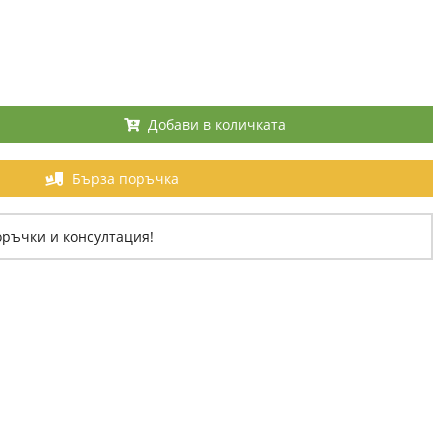
Добави в количката
Бърза поръчка
оръчки и консултация!