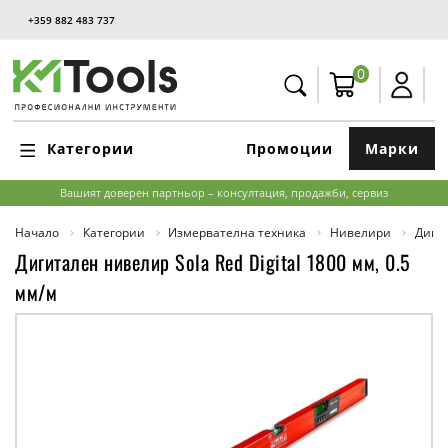
+359 882 483 737
0
Категории
Промоции
Марки
Вашият доверен партньор – консултация, продажби, сервиз
Начало
Категории
Измервателна техника
Нивелири
Диги
Дигитален нивелир Sola Red Digital 1800 мм, 0.5
мм/м