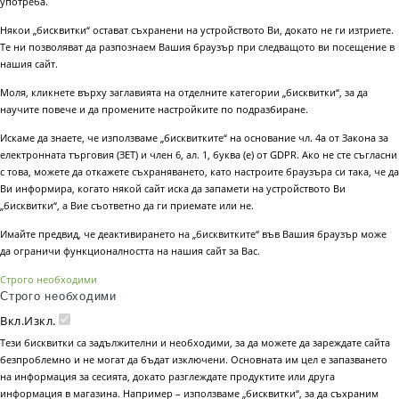
употреба.
Някои „бисквитки“ остават съхранени на устройството Ви, докато не ги изтриете.
Те ни позволяват да разпознаем Вашия браузър при следващото ви посещение в
нашия сайт.
Моля, кликнете върху заглавията на отделните категории „бисквитки“, за да
научите повече и да промените настройките по подразбиране.
Искаме да знаете, че използваме „бисквитките“ на основание чл. 4а от Закона за
електронната търговия (ЗЕТ) и член 6, ал. 1, буква (е) от GDPR. Ако не сте съгласни
с това, можете да откажете съхраняването, като настроите браузъра си така, че да
Ви информира, когато някой сайт иска да запамети на устройството Ви
„бисквитки“, а Вие съответно да ги приемате или не.
Имайте предвид, че деактивирането на „бисквитките“ във Вашия браузър може
да ограничи функционалността на нашия сайт за Вас.
Строго необходими
Строго необходими
Вкл.
Изкл.
Тези бисквитки са задължителни и необходими, за да можете да зареждате сайта
безпроблемно и не могат да бъдат изключени. Основната им цел е запазването
на информация за сесията, докато разглеждате продуктите или друга
информация в магазина. Например – използваме „бисквитки“, за да съхраним