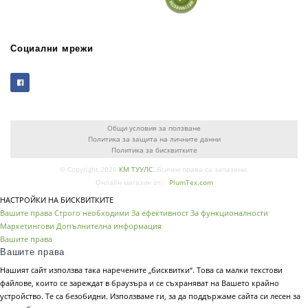
Социални мрежи
Общи условия за ползване
Политика за защита на личните данни
Политика за бисквитките
© Copyright 2026
КМ ТУУЛС
. Всички права са запазени.
Онлайн магазин от:
PlumTex.com
НАСТРОЙКИ НА БИСКВИТКИТЕ
Вашите права
Строго необходими
За ефективност
За функционалности
Маркетингови
Допълнителна информация
Вашите права
Вашите права
Нашият сайт използва така наречените „бисквитки“. Това са малки текстови
файлове, които се зареждат в браузъра и се съхраняват на Вашето крайно
устройство. Те са безобидни. Използваме ги, за да поддържаме сайта си лесен за