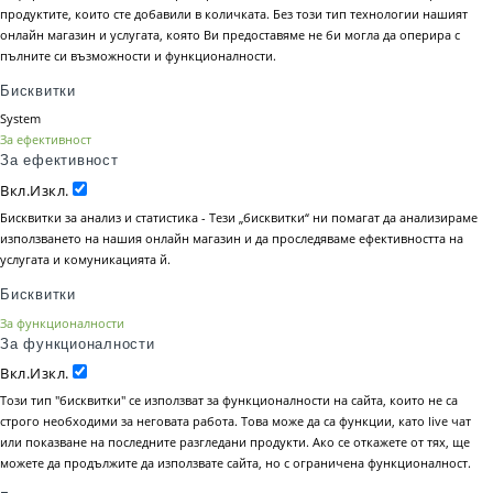
продуктите, които сте добавили в количката. Без този тип технологии нашият
онлайн магазин и услугата, която Ви предоставяме не би могла да оперира с
пълните си възможности и функционалности.
Бисквитки
System
За ефективност
За ефективност
Вкл.
Изкл.
Бисквитки за анализ и статистика - Тези „бисквитки“ ни помагат да анализираме
използването на нашия онлайн магазин и да проследяваме ефективността на
услугата и комуникацията й.
Бисквитки
За функционалности
За функционалности
Вкл.
Изкл.
Този тип "бисквитки" се използват за функционалности на сайта, които не са
строго необходими за неговата работа. Това може да са функции, като live чат
или показване на последните разгледани продукти. Ако се откажете от тях, ще
можете да продължите да използвате сайта, но с ограничена функционалност.