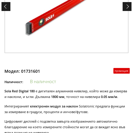
Модел:
01731601
промоция
В наличност
Наличност:
Sola Red Digital 180
e дигитален алуминиев нивелир, който може да измерва
и наклони, и ъгли. Дължина
1800 мм
, точност на нивелира
0.05 мм/м
.
Интегрираният
електронен модул за наклон
Solatronic предлага функции
за измерване в градуси, проценти и инчове/футове.
Цифровият дисплей с подсветка завърта изображението автоматично
благодарение на което измерените стойности могат да се виждат ясно във
всяка позиция на нивелира.