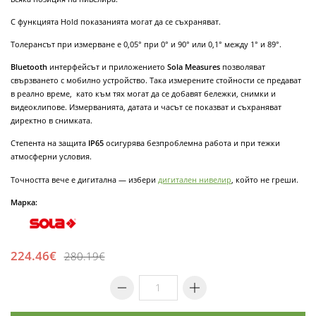
С функцията Hold показанията могат да се съхраняват.
Толерансът при измерване е 0,05° при 0° и 90° или 0,1° между 1° и 89°.
Bluetooth
интерфейсът и приложението
Sola Measures
позволяват
свързването с мобилно устройство. Така измерените стойности се предават
в реално време, като към тях могат да се добавят бележки, снимки и
видеоклипове. Измерванията, датата и часът се показват и съхраняват
директно в снимката.
Степента на защита
IP65
осигурява безпроблемна работа и при тежки
атмосферни условия.
Точността вече е дигитална — избери
дигитален нивелир
, който не греши.
Марка:
224.46€
280.19€