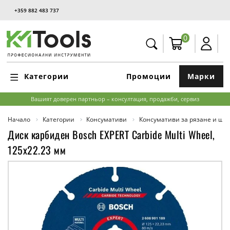
+359 882 483 737
0
Категории
Промоции
Марки
Вашият доверен партньор – консултация, продажби, сервиз
Начало
Категории
Консумативи
Консумативи за рязане и ш
Диск карбиден Bosch EXPERT Carbide Multi Wheel,
125x22.23 мм