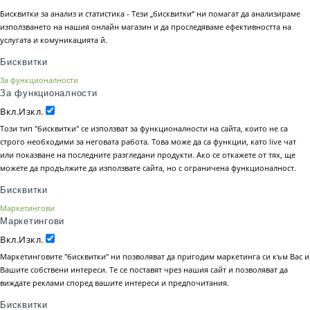
Бисквитки за анализ и статистика - Тези „бисквитки“ ни помагат да анализираме
използването на нашия онлайн магазин и да проследяваме ефективността на
услугата и комуникацията й.
Бисквитки
За функционалности
За функционалности
Вкл.
Изкл.
Този тип "бисквитки" се използват за функционалности на сайта, които не са
строго необходими за неговата работа. Това може да са функции, като live чат
или показване на последните разгледани продукти. Ако се откажете от тях, ще
можете да продължите да използвате сайта, но с ограничена функционалност.
Бисквитки
Маркетингови
Маркетингови
Вкл.
Изкл.
Маркетинговите "бисквитки" ни позволяват да пригодим маркетинга си към Вас и
Вашите собствени интереси. Те се поставят чрез нашия сайт и позволяват да
виждате реклами според вашите интереси и предпочитания.
Бисквитки