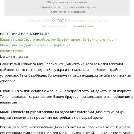
Общи условия за ползване
Политика за защита на личните данни
Политика за бисквитките
© Copyright 2026
КМ ТУУЛС
. Всички права са запазени.
Онлайн магазин от:
PlumTex.com
НАСТРОЙКИ НА БИСКВИТКИТЕ
Вашите права
Строго необходими
За ефективност
За функционалности
Маркетингови
Допълнителна информация
Вашите права
Вашите права
Нашият сайт използва така наречените „бисквитки“. Това са малки текстови
файлове, които се зареждат в браузъра и се съхраняват на Вашето крайно
устройство. Те са безобидни. Използваме ги, за да поддържаме сайта си лесен за
употреба.
Някои „бисквитки“ остават съхранени на устройството Ви, докато не ги изтриете.
Те ни позволяват да разпознаем Вашия браузър при следващото ви посещение в
нашия сайт.
Моля, кликнете върху заглавията на отделните категории „бисквитки“, за да
научите повече и да промените настройките по подразбиране.
Искаме да знаете, че използваме „бисквитките“ на основание чл. 4а от Закона за
електронната търговия (ЗЕТ) и член 6, ал. 1, буква (е) от GDPR. Ако не сте съгласни