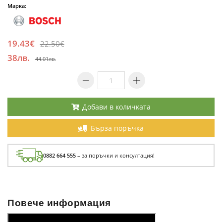
Марка:
19.43€
22.50€
38лв.
44.01лв.
Добави в количката
Бърза поръчка
0882 664 555
– за поръчки и консултация!
Повече информация