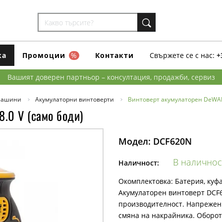
ка
Промоции
%
Контакти
Свържете се с нас:
+
Вашият доверен партньор – консултация, продажби, сервиз
машини
Акумулаторни винтоверти
Винтоверт акумулаторен DeWALT
.0 V (само боди)
Модел:
DCF620N
В наличнос
Наличност:
Окомплектовка: Батерия, куф
Акумулаторен винтоверт DCF6
производителност. Напрежени
смяна на накрайника. Обороти