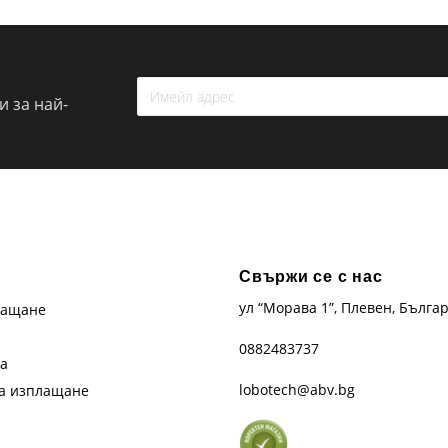
 за най-
Свържи се с нас
ул “Морава 1”, Плевен, Бълга
лащане
0882483737
та
lobotech@abv.bg
на изплащане