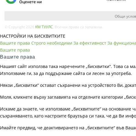
Общи услов
© Copyright 2026
КМ ТУУЛС
. Всички права са запазени.
НАСТРОЙКИ НА БИСКВИТКИТЕ
Вашите права
Строго необходими
За ефективност
За функцион
Вашите права
Вашите права
Нашият сайт използва така наречените „бисквитки“. Това са ма
Използваме ги, за да поддържаме сайта си лесен за употреба.
Някои „бисквитки“ остават съхранени на устройството Ви, док
Моля, кликнете върху заглавията на отделните категории „биск
Искаме да знаете, че използваме „бисквитките“ на основание чл. 
съхраняването, като настроите браузъра си така, че да Ви инфо
Имайте предвид, че деактивирането на „бисквитките“ във Ваш