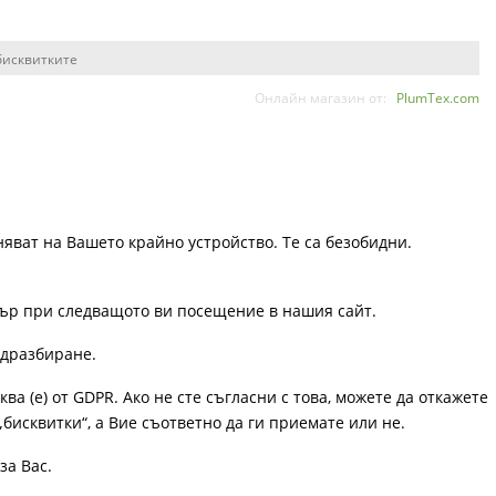
бисквитките
Онлайн магазин от:
PlumTex.com
няват на Вашето крайно устройство. Те са безобидни.
узър при следващото ви посещение в нашия сайт.
одразбиране.
ква (е) от GDPR. Ако не сте съгласни с това, можете да откажете
„бисквитки“, а Вие съответно да ги приемате или не.
за Вас.