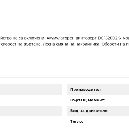
ойство не са включени. Акумулаторен винтоверт DCF620D2K- мо
скорост на въртене. Лесна смяна на накрайника. Обороти на пр
Производител:
Въртящ момент:
Вид на двигателя:
Тегло: