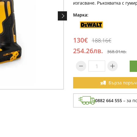
изгасване. Ръкохватка с гуми
Марка:
130€
188.16€
254.26лв.
368.01лв.
Бърза поръч
0882 664 555
– за п