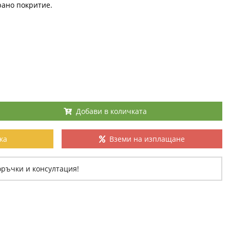
рано покритие.
Добави в количката
ка
Вземи на изплащане
оръчки и консултация!