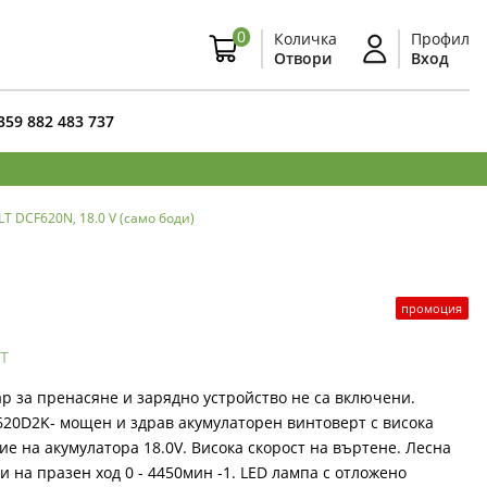
0
Количка
Профил
Отвори
Вход
359 882 483 737
 DCF620N, 18.0 V (само боди)
промоция
т
ар за пренасяне и зарядно устройство не са включени.
20D2K- мощен и здрав акумулаторен винтоверт с висока
е на акумулатора 18.0V. Висока скорост на въртене. Лесна
 на празен ход 0 - 4450мин -1. LED лампа с отложено