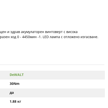
щен и здрав акумулаторен винтоверт с висока
азен ход 0 - 4450мин -1. LED лампа с отложено изгасване.
DeWALT
30Nm
да
1.88 кг