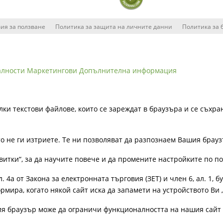
ия за ползване
Политика за защита на личните данни
Политика за 
алности
Маркетингови
Допълнителна информация
лки текстови файлове, които се зареждат в браузъра и се съхра
ато не ги изтриете. Те ни позволяват да разпознаем Вашия бра
витки“, за да научите повече и да промените настройките по п
4а от Закона за електронната търговия (ЗЕТ) и член 6, ал. 1, бу
рмира, когато някой сайт иска да запамети на устройството Ви 
ия браузър може да ограничи функционалността на нашия сайт 