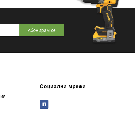
Абонирам се
Социални мрежи
рия