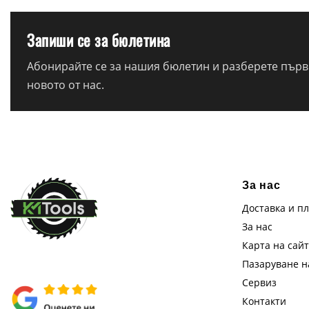
Запиши се за бюлетина
Абонирайте се за нашия бюлетин и разберете първи
новото от нас.
За нас
Доставка и п
За нас
Карта на сай
Пазаруване 
Сервиз
Контакти