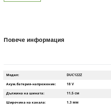
Повече информация
DUC122Z
Модел:
18 V
Акум.батерия-напрежение:
11.5 см
Дължина на шината:
1.3 мм
Широчина на канала: