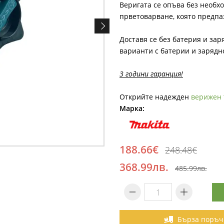
Веригата се опъва без необх
прветоварване, която предпа
Доставя се без батерия и зар
варианти с батерии и зарядн
3 години гаранция!
Открийте надежден
верижен 
Марка:
188.66€
248.48€
368.99лв.
485.99лв.
Бърза поръч