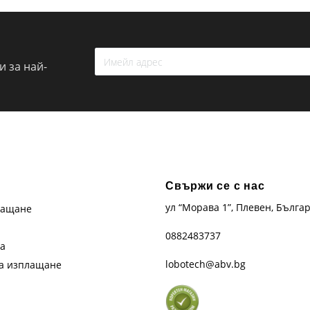
 за най-
Свържи се с нас
ул “Морава 1”, Плевен, Бълга
лащане
0882483737
та
lobotech@abv.bg
на изплащане