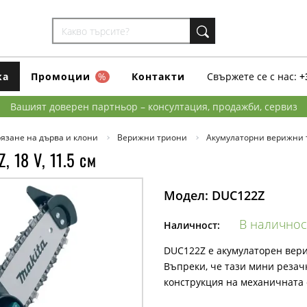
ка
Промоции
%
Контакти
Свържете се с нас:
+
Вашият доверен партньор – консултация, продажби, сервиз
язане на дърва и клони
Верижни триони
Акумулаторни верижни 
 18 V, 11.5 см
Модел:
DUC122Z
В наличнос
Наличност:
DUC122Z е акумулаторен вери
Въпреки, че тази мини резачк
конструкция на механичната 