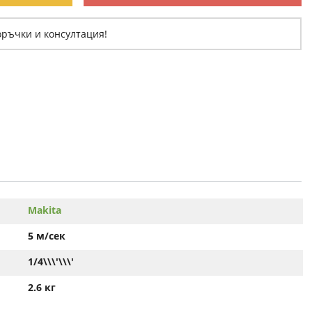
оръчки и консултация!
Makita
5 м/сек
1/4\\\'\\\'
2.6 кг