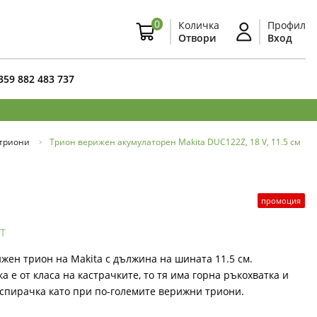
0
Количка
Профил
Отвори
Вход
359 882 483 737
триони
Трион верижен акумулаторен Makita DUC122Z, 18 V, 11.5 см
промоция
т
жен трион на Makita с дължина на шината 11.5 см.
а е от класа на кастрачките, то тя има горна ръкохватка и
спирачка като при по-големите верижни триони.