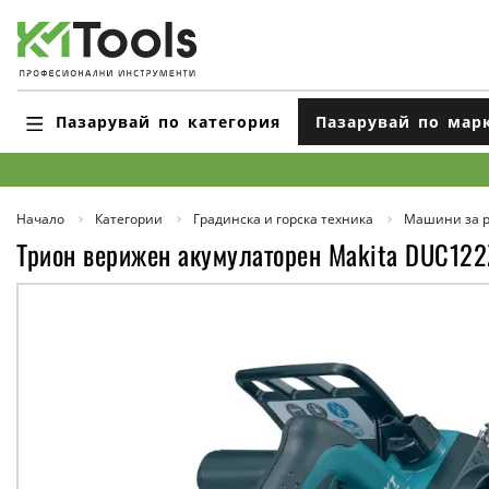
Пазарувай по категория
Пазарувай по мар
Начало
Категории
Градинска и горска техника
Машини за р
Трион верижен акумулаторен Makita DUC122Z,