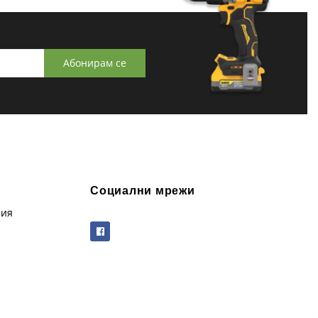
Абонирам се
Социални мрежи
рия