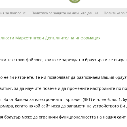
ия за ползване
Политика за защита на личните данни
Политика за 
алности
Маркетингови
Допълнителна информация
лки текстови файлове, които се зареждат в браузъра и се съхра
ато не ги изтриете. Те ни позволяват да разпознаем Вашия бра
витки“, за да научите повече и да промените настройките по п
4а от Закона за електронната търговия (ЗЕТ) и член 6, ал. 1, бу
рмира, когато някой сайт иска да запамети на устройството Ви 
ия браузър може да ограничи функционалността на нашия сайт 