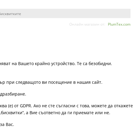
бисквитките
Онлайн магазин от:
PlumTex.com
няват на Вашето крайно устройство. Те са безобидни.
узър при следващото ви посещение в нашия сайт.
одразбиране.
ква (е) от GDPR. Ако не сте съгласни с това, можете да откажете
„бисквитки“, а Вие съответно да ги приемате или не.
за Вас.