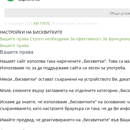
Общи услов
© Copyright 2026
КМ ТУУЛС
. Всички права са запазени.
НАСТРОЙКИ НА БИСКВИТКИТЕ
Вашите права
Строго необходими
За ефективност
За функцион
Вашите права
Вашите права
Нашият сайт използва така наречените „бисквитки“. Това са ма
Използваме ги, за да поддържаме сайта си лесен за употреба.
Някои „бисквитки“ остават съхранени на устройството Ви, док
Моля, кликнете върху заглавията на отделните категории „биск
Искаме да знаете, че използваме „бисквитките“ на основание чл. 
съхраняването, като настроите браузъра си така, че да Ви инфо
Имайте предвид, че деактивирането на „бисквитките“ във Ваш