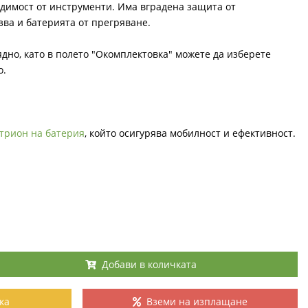
одимост от инструменти. Има вградена защита от
зва и батерията от прегряване.
ядно, като в полето "Окомплектовка" можете да изберете
о.
трион на батерия
, който осигурява мобилност и ефективност.
Добави в количката
ка
Вземи на изплащане