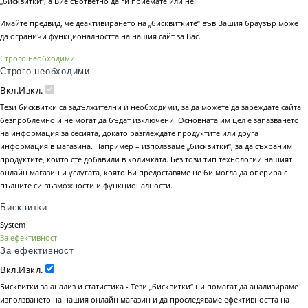
„бисквитки“, а Вие съответно да ги приемате или не.
Имайте предвид, че деактивирането на „бисквитките“ във Вашия браузър може
да ограничи функционалността на нашия сайт за Вас.
Строго необходими
Строго необходими
Вкл.
Изкл.
Тези бисквитки са задължителни и необходими, за да можете да зареждате сайта
безпроблемно и не могат да бъдат изключени. Основната им цел е запазването
на информация за сесията, докато разглеждате продуктите или друга
информация в магазина. Например – използваме „бисквитки“, за да съхраним
продуктите, които сте добавили в количката. Без този тип технологии нашият
онлайн магазин и услугата, която Ви предоставяме не би могла да оперира с
пълните си възможности и функционалности.
Бисквитки
System
За ефективност
За ефективност
Вкл.
Изкл.
Бисквитки за анализ и статистика - Тези „бисквитки“ ни помагат да анализираме
използването на нашия онлайн магазин и да проследяваме ефективността на