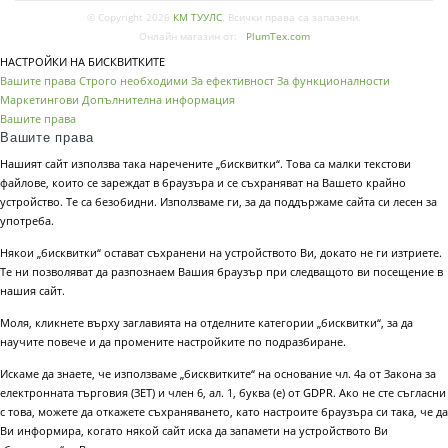
© Copyright 2026
КМ ТУУЛС
. Всички права са запазени.
Онлайн магазин от:
PlumTex.com
НАСТРОЙКИ НА БИСКВИТКИТЕ
Вашите права
Строго необходими
За ефективност
За функционалности
Маркетингови
Допълнителна информация
Вашите права
Вашите права
Нашият сайт използва така наречените „бисквитки“. Това са малки текстови
файлове, които се зареждат в браузъра и се съхраняват на Вашето крайно
устройство. Те са безобидни. Използваме ги, за да поддържаме сайта си лесен за
употреба.
Някои „бисквитки“ остават съхранени на устройството Ви, докато не ги изтриете.
Те ни позволяват да разпознаем Вашия браузър при следващото ви посещение в
нашия сайт.
Моля, кликнете върху заглавията на отделните категории „бисквитки“, за да
научите повече и да промените настройките по подразбиране.
Искаме да знаете, че използваме „бисквитките“ на основание чл. 4а от Закона за
електронната търговия (ЗЕТ) и член 6, ал. 1, буква (е) от GDPR. Ако не сте съгласни
с това, можете да откажете съхраняването, като настроите браузъра си така, че да
Ви информира, когато някой сайт иска да запамети на устройството Ви