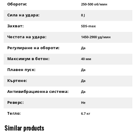
Обороти:
250-500 об/мин
Сила на удара:
8 J
Захват:
SDS-max
Честота на удара:
1450-2900 уд/мин
Регулиране на обороти:
Да
Максимум в бетон:
40 мм
Плавен пуск:
Да
Къртене:
Да
Антивибрационна система:
Да
Реверс:
Не
Тегло:
6.7 кг
Similar products