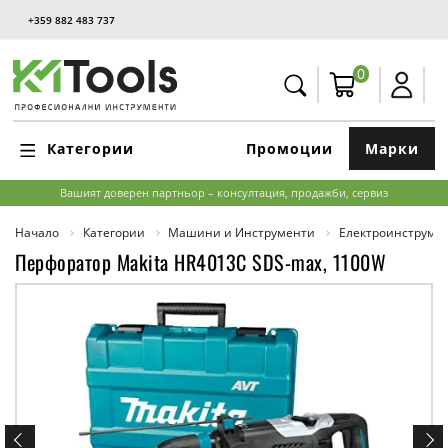
+359 882 483 737
0
Категории
Промоции
Марки
Вашият доверен партньор – консултация, продажби, сервиз
Начало
Категории
Машини и Инструменти
Електроинструме
Перфоратор Makita HR4013C SDS-max, 1100W