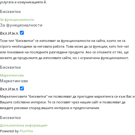
услугата и комуникацията й.
Бисквитки
За функционалности
За функционалности
Вкл.
Изкл.
Този тип "бисквитки" се използват за функционалности на сайта, които не са
строго необходими за неговата работа. Това може да са функции, като live чат
или показване на последните разгледани продукти. Ако се откажете от тях, ще
можете да продължите да използвате сайта, но с ограничена функционалност.
Бисквитки
Маркетингови
Маркетингови
Вкл.
Изкл.
Маркетинговите "бисквитки" ни позволяват да пригодим маркетинга си към Вас и
Вашите собствени интереси. Те се поставят чрез нашия сайт и позволяват да
виждате реклами според вашите интереси и предпочитания.
Бисквитки
Допълнителна информация>
Powered by
PlumTex