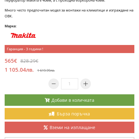
перфоратор Макита е 40мм, а с проходна боркорона 45мм.
Много често предпочитан модел за монтажи на климатици и изграждане на
ОВК.
Марка:
Гаранция - 3 години !
565€
828.29€
1 105.04лв.
1 619.99лв.
Добави в количката
Бърза поръчка
Вземи на изплащане