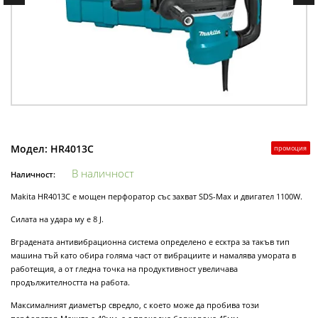
Модел:
HR4013C
промоция
В наличност
Наличност:
Makita HR4013C e мощен перфоратор със захват SDS-Max и двигател 1100W.
Силата на удара му е 8 J.
Вградената антивибрационна система определено е есктра за такъв тип
машина тъй като обира голяма част от вибрациите и намалява умората в
работещия, а от гледна точка на продуктивност увеличава
продължителността на работа.
Максималният диаметър свредло, с което може да пробива този