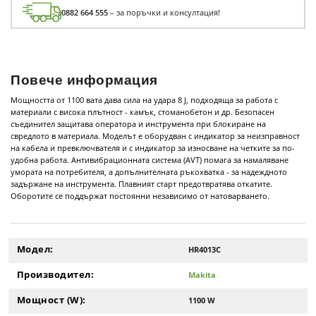
0882 664 555
– за поръчки и консултация!
Повече информация
Мощността от 1100 вата дава сила на удара 8 J, подходяща за работа с
материали с висока плътност - камък, стоманобетон и др. Безопасен
съединител защитава оператора и инструмента при блокиране на
свредлото в материала. Моделът е оборудван с индикатор за неизправност
на кабела и превключвателя и с индикатор за износване на четките за по-
удобна работа. Антивибрационната система (AVT) помага за намаляване
умората на потребителя, а допълнителната ръкохватка - за надеждното
задържане на инструмента. Плавният старт предотвратява откатите.
Оборотите се поддържат постоянни независимо от натоварването.
Модел:
HR4013C
Производител:
Makita
Мощност (W):
1100 W