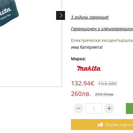
3 години гаранция!
Гаранционен и извънгаранцион
Електрически ексцентършла
има батерията!
Марка:
132.94€
153.38€
260лв.
299.99лв.
Бърза поръч