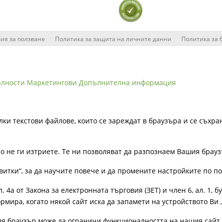
ия за ползване
Политика за защита на личните данни
Политика за 
алности
Маркетингови
Допълнителна информация
лки текстови файлове, които се зареждат в браузъра и се съхра
ато не ги изтриете. Те ни позволяват да разпознаем Вашия бра
витки“, за да научите повече и да промените настройките по п
4а от Закона за електронната търговия (ЗЕТ) и член 6, ал. 1, бу
рмира, когато някой сайт иска да запамети на устройството Ви 
ия браузър може да ограничи функционалността на нашия сайт 