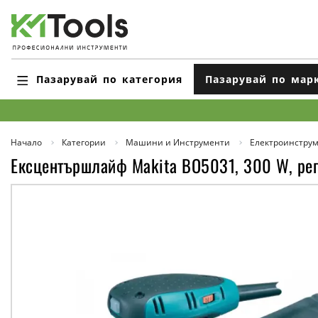
Пазарувай по категория
Пазарувай по мар
Начало
Категории
Машини и Инструменти
Електроинстру
Ексцентършлайф Makita BO5031, 300 W, рег