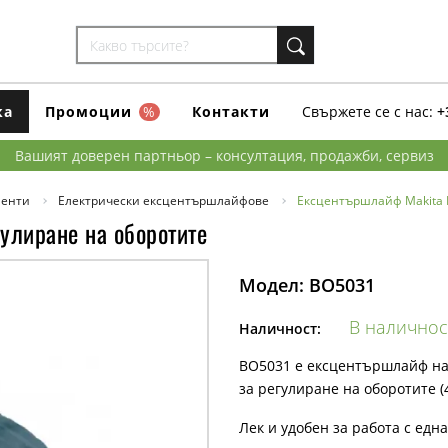
ка
Промоции
%
Контакти
Свържете се с нас:
+
Вашият доверен партньор – консултация, продажби, сервиз
менти
Електрически ексцентършлайфове
Ексцентършлайф Makita B
улиране на оборотите
Модел:
BO5031
В наличнос
Наличност:
BO5031 е ексцентършлайф на 
за регулиране на оборотите (
Лек и удобен за работа с една 