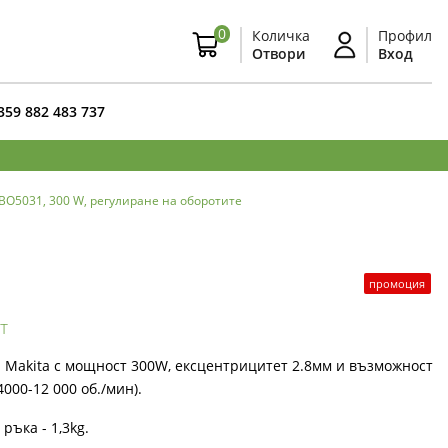
0
Количка
Профил
Отвори
Вход
359 882 483 737
O5031, 300 W, регулиране на оборотите
промоция
т
Makita с мощност 300W, ексцентрицитет 2.8мм и възможност
4000-12 000 об./мин).
ръка - 1,3kg.