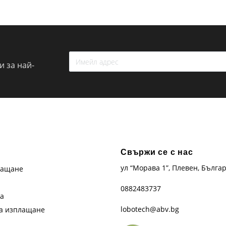
 за най-
Свържи се с нас
ул “Морава 1”, Плевен, Бълга
лащане
0882483737
та
lobotech@abv.bg
на изплащане