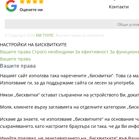
Контакти
Общи услов
© Copyright 2026
КМ ТУУЛС
. Всички права са запазени.
НАСТРОЙКИ НА БИСКВИТКИТЕ
Вашите права
Строго необходими
За ефективност
За функцион
Вашите права
Вашите права
Нашият сайт използва така наречените „бисквитки“. Това са ма
Използваме ги, за да поддържаме сайта си лесен за употреба.
Някои „бисквитки“ остават съхранени на устройството Ви, док
Моля, кликнете върху заглавията на отделните категории „биск
Искаме да знаете, че използваме „бисквитките“ на основание чл. 
съхраняването, като настроите браузъра си така, че да Ви инфо
Имайте предвид, че деактивирането на „бисквитките“ във Ваш