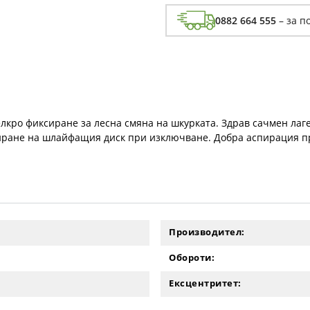
0882 664 555
– за п
лкро фиксиране за лесна смяна на шкурката. Здрав сачмен лаг
пиране на шлайфащия диск при изключване. Добра аспирация п
Производител:
Обороти:
Ексцентритет: