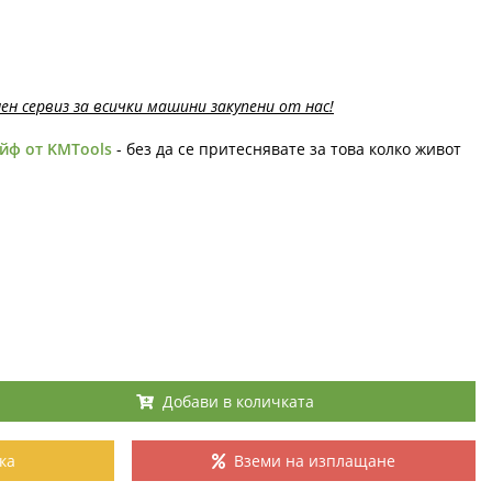
ен сервиз за всички машини закупени от нас!
йф от KMTools
- без да се притеснявате за това колко живот
Добави в количката
ка
Вземи на изплащане