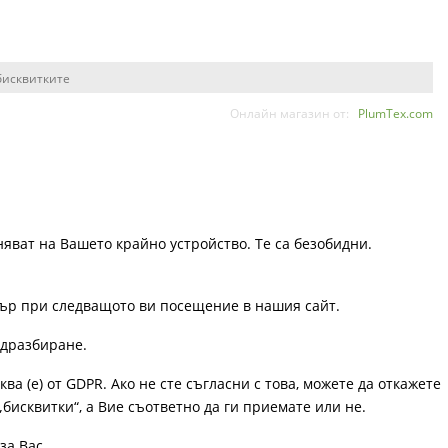
бисквитките
Онлайн магазин от:
PlumTex.com
няват на Вашето крайно устройство. Те са безобидни.
узър при следващото ви посещение в нашия сайт.
одразбиране.
ква (е) от GDPR. Ако не сте съгласни с това, можете да откажете
„бисквитки“, а Вие съответно да ги приемате или не.
за Вас.