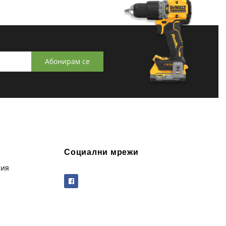
Абонирам се
Социални мрежи
рия