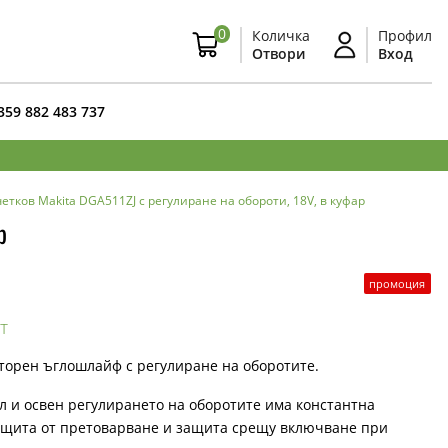
0
Количка
Профил
Отвори
Вход
359 882 483 737
тков Makita DGA511ZJ с регулиране на обороти, 18V, в куфар
р
промоция
т
аторен ъглошлайф с регулиране на оборотите.
ел и освен регулирането на оборотите има константна
защита от претоварване и защита срещу включване при