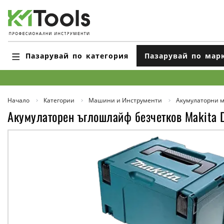
Пазарувай по категория
Пазарувай по мар
Начало
Категории
Машини и Инструменти
Акумулаторни 
Акумулаторен ъглошлайф безчетков Makita D