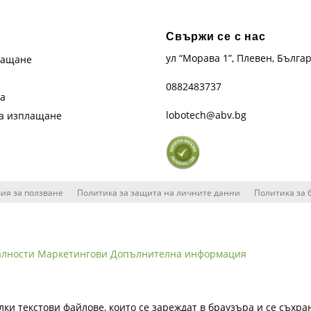
Свържи се с нас
ул “Морава 1”, Плевен, Бълга
лащане
0882483737
та
lobotech@abv.bg
на изплащане
ия за ползване
Политика за защита на личните данни
Политика за 
алности
Маркетингови
Допълнителна информация
лки текстови файлове, които се зареждат в браузъра и се съхра