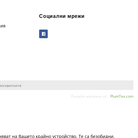
Социални мрежи
рия
бисквитките
Онлайн магазин от:
PlumTex.com
няват на Вашето крайно устройство. Те са безобидни.