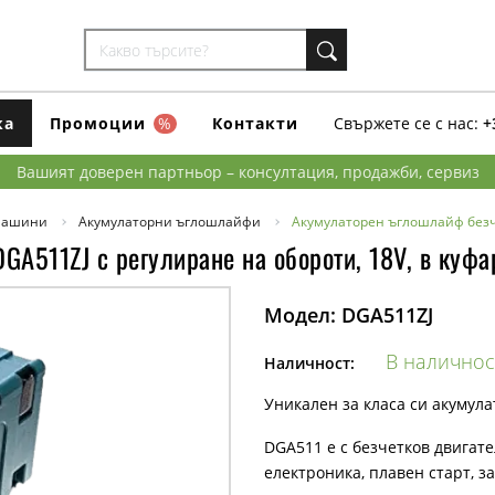
ка
Промоции
%
Контакти
Свържете се с нас:
+
Вашият доверен партньор – консултация, продажби, сервиз
машини
Акумулаторни ъглошлайфи
Акумулаторен ъглошлайф безче
GA511ZJ с регулиране на обороти, 18V, в куфа
Модел:
DGA511ZJ
В наличнос
Наличност:
Уникален за класа си акумул
DGA511 е с безчетков двигат
електроника, плавен старт, 