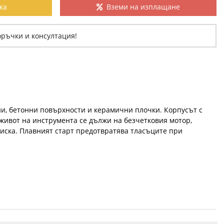
ка
Вземи на изплащане
оръчки и консултация!
ни, бетонни повърхности и керамични плочки. Корпусът с
 живот на инструмента се дължи на безчетковия мотор,
диска. Плавният старт предотвратява тласъците при