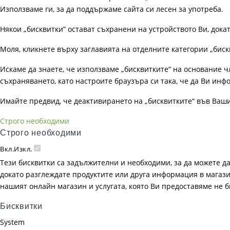
Използваме ги, за да поддържаме сайта си лесен за употреба.
Някои „бисквитки“ остават съхранени на устройството Ви, док
Моля, кликнете върху заглавията на отделните категории „биск
Искаме да знаете, че използваме „бисквитките“ на основание чл. 
съхраняването, като настроите браузъра си така, че да Ви инфо
Имайте предвид, че деактивирането на „бисквитките“ във Ваш
Строго необходими
Строго необходими
Вкл.
Изкл.
Тези бисквитки са задължителни и необходими, за да можете д
докато разглеждате продуктите или друга информация в магазин
нашият онлайн магазин и услугата, която Ви предоставяме не 
Бисквитки
System