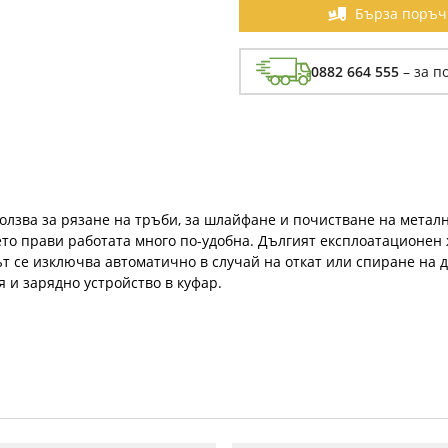
Бърза поръч
0882 664 555
– за п
олзва за рязане на тръби, за шлайфане и почистване на метал
оето прави работата много по-удобна. Дългият експлоатационен
т се изключва автоматично в случай на откат или спиране на 
 и зарядно устройство в куфар.