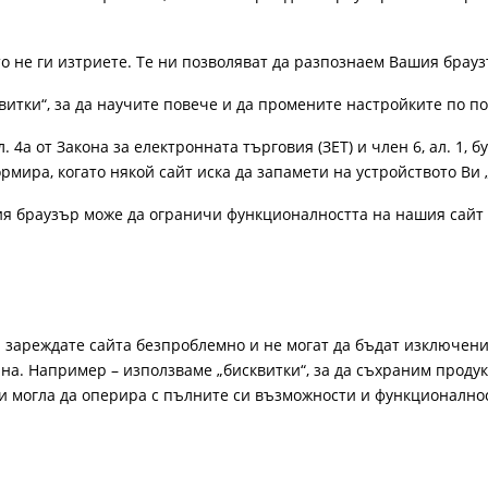
ато не ги изтриете. Те ни позволяват да разпознаем Вашия бра
витки“, за да научите повече и да промените настройките по п
4а от Закона за електронната търговия (ЗЕТ) и член 6, ал. 1, бу
рмира, когато някой сайт иска да запамети на устройството Ви 
ия браузър може да ограничи функционалността на нашия сайт 
а зареждате сайта безпроблемно и не могат да бъдат изключени
а. Например – използваме „бисквитки“, за да съхраним продукт
би могла да оперира с пълните си възможности и функционално