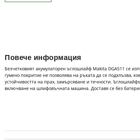
Повече информация
Безчетковият акумулаторен ъглошлайф Makita DGA511 се изп
гумено покритие не позволява на ръката да се подхлъзва, к
устойчивостта на прах, замърсяване и течности. Ъглошлайфъ
включване на шлифовъчната машина. Доставя се без батерия