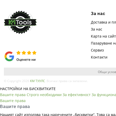
За нас
Доставка и п
За нас
Карта на сай
Пазаруване 
Сервиз
Контакти
Общи услов
© Copyright 2026
КМ ТУУЛС
. Всички права са запазени.
НАСТРОЙКИ НА БИСКВИТКИТЕ
Вашите права
Строго необходими
За ефективност
За функцион
Вашите права
Вашите права
Нашият сайт използва така наречените „бисквитки“. Това са ма