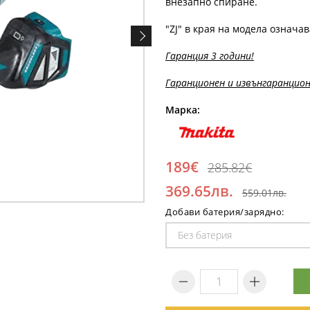
внезапно спиране.
"ZJ" в края на модела означав
Гаранция 3 години!
Гаранционен и извънгаранцион
Марка:
189€
285.82€
369.65лв.
559.01лв.
Добави батерия/зарядно: