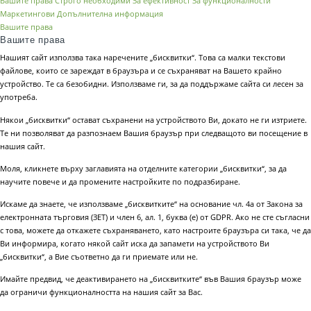
Вашите права
Строго необходими
За ефективност
За функционалности
Маркетингови
Допълнителна информация
Вашите права
Вашите права
Нашият сайт използва така наречените „бисквитки“. Това са малки текстови
файлове, които се зареждат в браузъра и се съхраняват на Вашето крайно
устройство. Те са безобидни. Използваме ги, за да поддържаме сайта си лесен за
употреба.
Някои „бисквитки“ остават съхранени на устройството Ви, докато не ги изтриете.
Те ни позволяват да разпознаем Вашия браузър при следващото ви посещение в
нашия сайт.
Моля, кликнете върху заглавията на отделните категории „бисквитки“, за да
научите повече и да промените настройките по подразбиране.
Искаме да знаете, че използваме „бисквитките“ на основание чл. 4а от Закона за
електронната търговия (ЗЕТ) и член 6, ал. 1, буква (е) от GDPR. Ако не сте съгласни
с това, можете да откажете съхраняването, като настроите браузъра си така, че да
Ви информира, когато някой сайт иска да запамети на устройството Ви
„бисквитки“, а Вие съответно да ги приемате или не.
Имайте предвид, че деактивирането на „бисквитките“ във Вашия браузър може
да ограничи функционалността на нашия сайт за Вас.