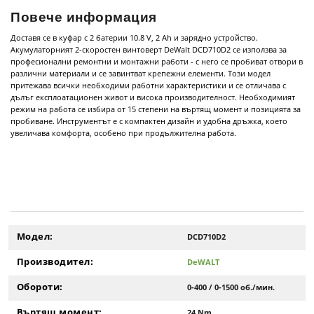
Повече информация
Доставя се в куфар с 2 батерии 10.8 V, 2 Ah и зарядно устройство.
Акумулаторният 2-скоростен винтоверт DeWalt DCD710D2 се използва за
професионални ремонтни и монтажни работи - с него се пробиват отвори в
различни материали и се завинтват крепежни елементи. Този модел
притежава всички необходими работни характеристики и се отличава с
дълъг експлоатационен живот и висока производителност. Необходимият
режим на работа се избира от 15 степени на въртящ момент и позицията за
пробиване. Инструментът е с компактен дизайн и удобна дръжка, което
увеличава комфорта, особено при продължителна работа.
Модел:
DCD710D2
Производител:
DeWALT
Обороти:
0-400 / 0-1500 об./мин.
Въртящ момент:
24 Nm