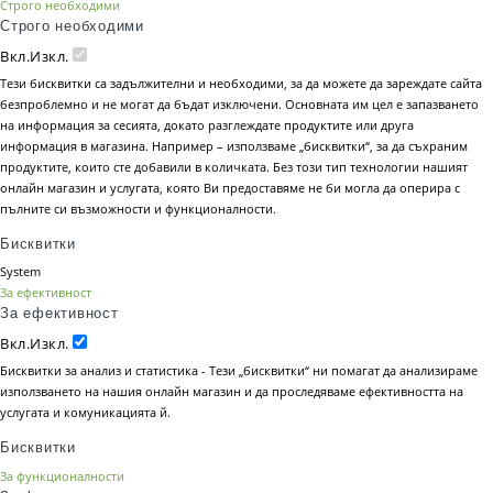
Строго необходими
Строго необходими
Вкл.
Изкл.
Тези бисквитки са задължителни и необходими, за да можете да зареждате сайта
безпроблемно и не могат да бъдат изключени. Основната им цел е запазването
на информация за сесията, докато разглеждате продуктите или друга
информация в магазина. Например – използваме „бисквитки“, за да съхраним
продуктите, които сте добавили в количката. Без този тип технологии нашият
онлайн магазин и услугата, която Ви предоставяме не би могла да оперира с
пълните си възможности и функционалности.
Бисквитки
System
За ефективност
За ефективност
Вкл.
Изкл.
Бисквитки за анализ и статистика - Тези „бисквитки“ ни помагат да анализираме
използването на нашия онлайн магазин и да проследяваме ефективността на
услугата и комуникацията й.
Бисквитки
За функционалности