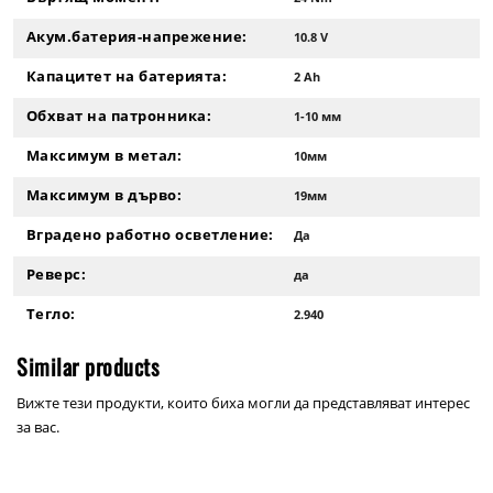
Акум.батерия-напрежение:
10.8 V
Капацитет на батерията:
2 Ah
Обхват на патронника:
1-10 мм
Максимум в метал:
10мм
Максимум в дърво:
19мм
Вградено работно осветление:
Да
Реверс:
да
Тегло:
2.940
Similar products
Вижте тези продукти, които биха могли да представляват интерес
за вас.