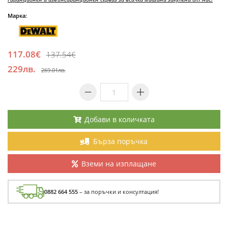
Марка:
117.08€
137.54€
229лв.
269.01лв.
Добави в количката
Бърза поръчка
Вземи на изплащане
0882 664 555
– за поръчки и консултация!