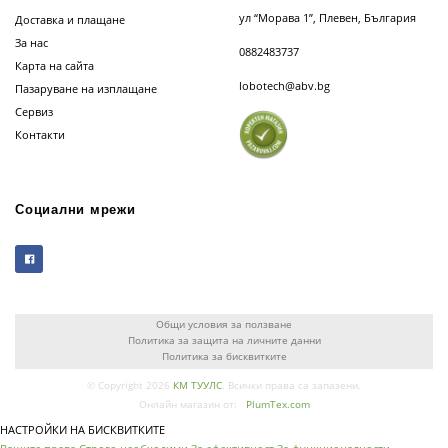
ул “Морава 1”, Плевен, България
Доставка и плащане
За нас
0882483737
Карта на сайта
lobotech@abv.bg
Пазаруване на изплащане
Сервиз
Контакти
Социални мрежи
Общи условия за ползване
Политика за защита на личните данни
Политика за бисквитките
© Copyright 2026
КМ ТУУЛС
. Всички права са запазени.
Онлайн магазин от:
PlumTex.com
НАСТРОЙКИ НА БИСКВИТКИТЕ