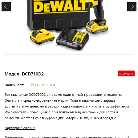
Модел:
DCD710D2
промоция
В наличност
Наличност:
Без съмнение DCD710D2 е не само един от най-продаваните модел на
Dewalt, а и сред конкурентните марки. Това е така не само заради
достъпната му цена, но и заради издръжливостта и ниската му дефектност.
Изключителен помощник е при всякакъв вид монтажни дейности и
ремонти. Доставя се с в куфар с две батерии 10.8V, 2.0Ah и зарядно.
Гаранция 3 години!
Гаранционен и извънгаранционен сервиз за всички машини закупени от нас!