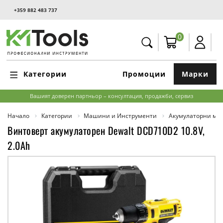
+359 882 483 737
0
Категории
Промоции
Марки
Вашият доверен партньор – консултация, продажби, сервиз
Начало
Категории
Машини и Инструменти
Акумулаторни м
Винтоверт акумулаторен Dewalt DCD710D2 10.8V,
2.0Ah