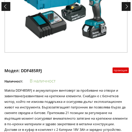
Модел:
DDF485RFJ
промоция
В наличност
Наличност:
Makita DDF485RFJ е акумулаторен винтоверт за пробиване на отвори и
завинтване/развинтване на крепежни елементи. Снабден е с безчетков
мотор, който не изисква поддръжка и осигурява дълъг експлоатационен
живот на инструмента. Бързозатягащият патронник ви позволява бързо да
сменяте свредла и битове. Притежава 21 позиции за регулиране на
въртящия момент осигуряват внимателното затягане на крепежни елементи
в по-крехки материали и здраво закрепване в метални конструкции.
Доставя се в куфар в комплект с 2 батерии 18V 3Ah и зарядно устройство.