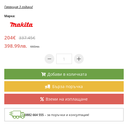
Гаранция 3 години!
Марка:
204€
337.45€
398.99лв.
660лв.
Добави в количката
Бърза поръчка
Вземи на изплащане
0882 664 555
– за поръчки и консултация!