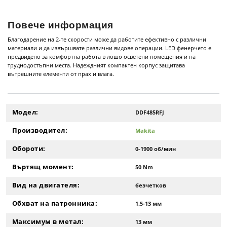
Повече информация
Благодарение на 2-те скорости може да работите ефективно с различни
материали и да извършвате различни видове операции. LED фенерчето е
предвидено за комфортна работа в лошо осветени помещения и на
труднодостъпни места. Надеждният компактен корпус защитава
вътрешните елементи от прах и влага.
Модел:
DDF485RFJ
Производител:
Makita
Обороти:
0-1900 об/мин
Въртящ момент:
50 Nm
Вид на двигателя:
безчетков
Обхват на патронника:
1.5-13 мм
Максимум в метал:
13 мм