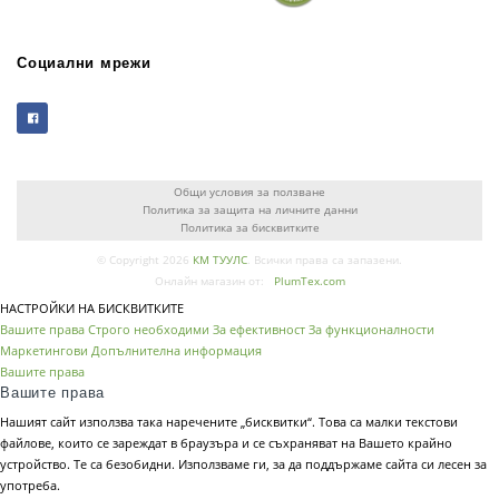
Социални мрежи
Общи условия за ползване
Политика за защита на личните данни
Политика за бисквитките
© Copyright 2026
КМ ТУУЛС
. Всички права са запазени.
Онлайн магазин от:
PlumTex.com
НАСТРОЙКИ НА БИСКВИТКИТЕ
Вашите права
Строго необходими
За ефективност
За функционалности
Маркетингови
Допълнителна информация
Вашите права
Вашите права
Нашият сайт използва така наречените „бисквитки“. Това са малки текстови
файлове, които се зареждат в браузъра и се съхраняват на Вашето крайно
устройство. Те са безобидни. Използваме ги, за да поддържаме сайта си лесен за
употреба.