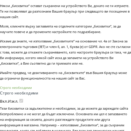
Някои „бисквитки“ остават съхранени на устройството Ви, докато не ги изтриете.
Те ни позволяват да разпознаем Вашия браузър при следващото ви посещение в
нашия сайт.
Моля, кликнете върху заглавията на отделните категории „бисквитки“, за да
научите повече и да промените настройките по подразбиране.
Искаме да знаете, че използваме „бисквитките“ на основание чл. 4а от Закона за
електронната търговия (ЗЕТ) и член 6, ал. 1, буква (е) от GDPR. Ако не сте съгласни
с това, можете да откажете съхраняването, като настроите браузъра си така, че да
Ви информира, когато някой сайт иска да запамети на устройството Ви
„бисквитки“, а Вие съответно да ги приемате или не.
Имайте предвид, че деактивирането на „бисквитките“ във Вашия браузър може
да ограничи функционалността на нашия сайт за Вас.
Строго необходими
Строго необходими
Вкл.
Изкл.
Тези бисквитки са задължителни и необходими, за да можете да зареждате сайта
безпроблемно и не могат да бъдат изключени. Основната им цел е запазването
на информация за сесията, докато разглеждате продуктите или друга
информация в магазина. Например – използваме „бисквитки“, за да съхраним
продуктите, които сте добавили в количката. Без този тип технологии нашият