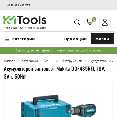
+359 882 483 737
0
Категории
Промоции
Марки
Вашият доверен партньор – консултация, продажби, сервиз
Начало
Категории
Машини и Инструменти
Акумулаторни м
Акумулаторен винтоверт Makita DDF485RFJ, 18V,
3Ah, 50Nm