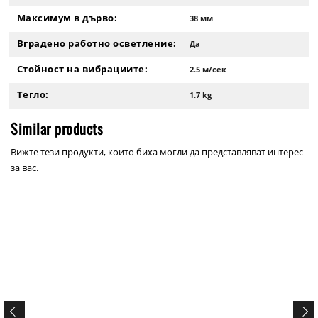
Максимум в дърво:
38 мм
Вградено работно осветление:
Да
Стойност на вибрациите:
2.5 м/сек
Тегло:
1.7 kg
Similar products
Вижте тези продукти, които биха могли да представляват интерес
за вас.