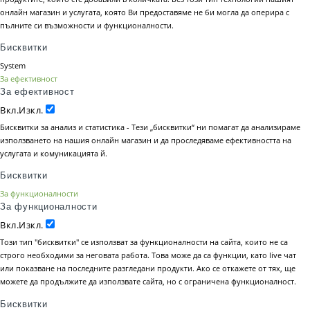
онлайн магазин и услугата, която Ви предоставяме не би могла да оперира с
пълните си възможности и функционалности.
Бисквитки
System
За ефективност
За ефективност
Вкл.
Изкл.
Бисквитки за анализ и статистика - Тези „бисквитки“ ни помагат да анализираме
използването на нашия онлайн магазин и да проследяваме ефективността на
услугата и комуникацията й.
Бисквитки
За функционалности
За функционалности
Вкл.
Изкл.
Този тип "бисквитки" се използват за функционалности на сайта, които не са
строго необходими за неговата работа. Това може да са функции, като live чат
или показване на последните разгледани продукти. Ако се откажете от тях, ще
можете да продължите да използвате сайта, но с ограничена функционалност.
Бисквитки