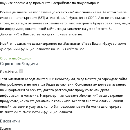
научите повече и да промените настройките по подразбиране.
Искаме да знаете, че използваме „бисквитките“ на основание чл. 4а от Закона за
електронната търговия (ЗЕТ) и член 6, ал. 1, буква (е) от GDPR. Ако не сте съгласни
с това, можете да откажете съхраняването, като настроите браузъра си така, че да
Ви информира, когато някой сайт иска да запамети на устройството Ви
„бисквитки“, а Вие съответно да ги приемате или не.
Имайте предвид, че деактивирането на „бисквитките“ във Вашия браузър може
да ограничи функционалността на нашия сайт за Вас.
Строго необходими
Строго необходими
Вкл.
Изкл.
Тези бисквитки са задължителни и необходими, за да можете да зареждате сайта
безпроблемно и не могат да бъдат изключени. Основната им цел е запазването
на информация за сесията, докато разглеждате продуктите или друга
информация в магазина. Например – използваме „бисквитки“, за да съхраним
продуктите, които сте добавили в количката. Без този тип технологии нашият
онлайн магазин и услугата, която Ви предоставяме не би могла да оперира с
пълните си възможности и функционалности.
Бисквитки
System