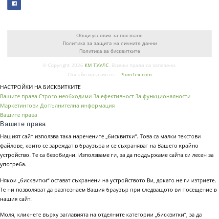
Общи условия за ползване
Политика за защита на личните данни
Политика за бисквитките
© Copyright 2026
КМ ТУУЛС
. Всички права са запазени.
Онлайн магазин от:
PlumTex.com
НАСТРОЙКИ НА БИСКВИТКИТЕ
Вашите права
Строго необходими
За ефективност
За функционалности
Маркетингови
Допълнителна информация
Вашите права
Вашите права
Нашият сайт използва така наречените „бисквитки“. Това са малки текстови
файлове, които се зареждат в браузъра и се съхраняват на Вашето крайно
устройство. Те са безобидни. Използваме ги, за да поддържаме сайта си лесен за
употреба.
Някои „бисквитки“ остават съхранени на устройството Ви, докато не ги изтриете.
Те ни позволяват да разпознаем Вашия браузър при следващото ви посещение в
нашия сайт.
Моля, кликнете върху заглавията на отделните категории „бисквитки“, за да