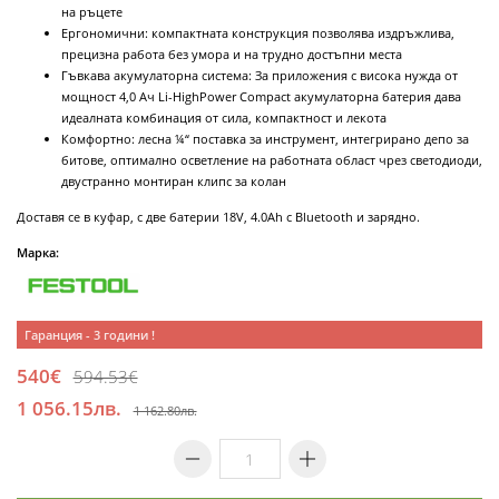
на ръцете
Ергономични: компактната конструкция позволява издръжлива,
прецизна работа без умора и на трудно достъпни места
Гъвкава акумулаторна система: За приложения с висока нужда от
мощност 4,0 Ач Li-HighPower Compact акумулаторна батерия дава
идеалната комбинация от сила, компактност и лекота
Комфортно: лесна ¼“ поставка за инструмент, интегрирано депо за
битове, оптимално осветление на работната област чрез светодиоди,
двустранно монтиран клипс за колан
Доставя се в куфар, с две батерии 18V, 4.0Ah с Bluetooth и зарядно.
Марка:
Гаранция - 3 години !
540€
594.53€
1 056.15лв.
1 162.80лв.