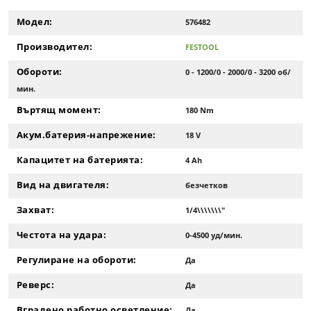
Модел:
576482
Производител:
FESTOOL
Обороти:
0 - 1200/0 - 2000/0 - 3200 об/
мин.
Въртящ момент:
180 Nm
Акум.батерия-напрежение:
18 V
Капацитет на батерията:
4 Ah
Вид на двигателя:
безчетков
Захват:
1/4\\\\\\\"
Честота на удара:
0-4500 уд/мин.
Регулиране на обороти:
Да
Реверс:
Да
Вградено работно осветление:
Да