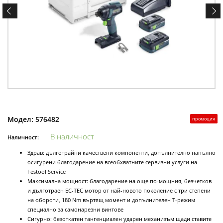
Модел:
576482
промоция
В наличност
Наличност:
Здрав: дълготрайни качествени компоненти, допълнително напълно
осигурени благодарение на всеобхватните сервизни услуги на
Festool Service
Максимална мощност: благодарение на още по-мощния, безчетков
и дълготраен ЕС-ТЕС мотор от най-новото поколение с три степени
на обороти, 180 Nm въртящ момент и допълнителен Т-режим
специално за самонарезни винтове
Сигурно: безоткатен тангенциален ударен механизъм щади ставите