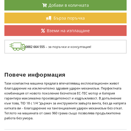
Добави в количката
Бърза поръчка
Вземи на изплащане
0882 664 555
– за поръчки и консултация!
Повече информация
Тази компактна машина предлага впечатляващ експлоатационен живот
благодарение на изключително здравия ударен механизъм. Перфектната
комбинация от новото поколение безчетков EC-TEC мотор и батерия
гарантира максимална производителност и издръжливост. В допълнение
към това, TID 18 с 1/4 "държач за инструменти завърта винта, без да напряга
китката ви - благодарение на тангенциалния ударен механизъм без откат.
Теглото на машината от само 960 грама също позволява продължителна
работа без умора.