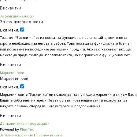
Бисквитки
За функционалности
За функционалности
Вкл.
Изкл.
Този тип "бисквитки" се използват за функционалности на сайта, които не са
строго необходими за неговата работа. Това може да са функции, като live чат
или показване на последните разгледани продукти. Ако се откажете от тях, ще
можете да продължите да използвате сайта, но с ограничена функционалност.
Бисквитки
Маркетингови
Маркетингови
Вкл.
Изкл.
Маркетинговите "бисквитки" ни позволяват да пригодим маркетинга си към Вас и
Вашите собствени интереси. Те се поставят чрез нашия сайт и позволяват да
виждате реклами според вашите интереси и предпочитания.
Бисквитки
Допълнителна информация>
Powered by
PlumTex
Запази настройките
Приемам всички