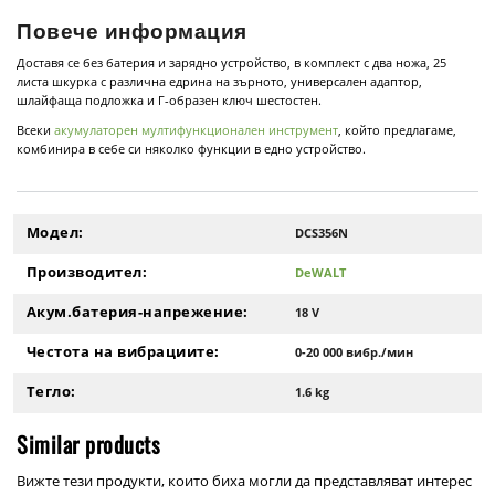
Повече информация
Доставя се без батерия и зарядно устройство, в комплект с два ножа, 25
листа шкурка с различна едрина на зърното, универсален адаптор,
шлайфаща подложка и Г-образен ключ шестостен.
Всеки
акумулаторен мултифункционален инструмент
, който предлагаме,
комбинира в себе си няколко функции в едно устройство.
Модел:
DCS356N
Производител:
DeWALT
Акум.батерия-напрежение:
18 V
Честота на вибрациите:
0-20 000 вибр./мин
Тегло:
1.6 kg
Similar products
Вижте тези продукти, които биха могли да представляват интерес