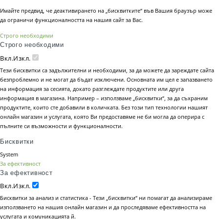
Имайте предвид, че деактивирането на „бисквитките“ във Вашия браузър може
да ограничи функционалността на нашия сайт за Вас.
Строго необходими
Строго необходими
Вкл.
Изкл.
Тези бисквитки са задължителни и необходими, за да можете да зареждате сайта
безпроблемно и не могат да бъдат изключени. Основната им цел е запазването
на информация за сесията, докато разглеждате продуктите или друга
информация в магазина. Например – използваме „бисквитки“, за да съхраним
продуктите, които сте добавили в количката. Без този тип технологии нашият
онлайн магазин и услугата, която Ви предоставяме не би могла да оперира с
пълните си възможности и функционалности.
Бисквитки
System
За ефективност
За ефективност
Вкл.
Изкл.
Бисквитки за анализ и статистика - Тези „бисквитки“ ни помагат да анализираме
използването на нашия онлайн магазин и да проследяваме ефективността на
услугата и комуникацията й.