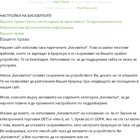
© Copyright 2026
КМ ТУУЛС
. Всички права са запазени.
Онлайн магазин от:
PlumTex.com
НАСТРОЙКИ НА БИСКВИТКИТЕ
Вашите права
Строго необходими
За ефективност
За функционалности
Маркетингови
Допълнителна информация
Вашите права
Вашите права
Нашият сайт използва така наречените „бисквитки“. Това са малки текстови
файлове, които се зареждат в браузъра и се съхраняват на Вашето крайно
устройство. Те са безобидни. Използваме ги, за да поддържаме сайта си лесен за
употреба.
Някои „бисквитки“ остават съхранени на устройството Ви, докато не ги изтриете.
Те ни позволяват да разпознаем Вашия браузър при следващото ви посещение в
нашия сайт.
Моля, кликнете върху заглавията на отделните категории „бисквитки“, за да
научите повече и да промените настройките по подразбиране.
Искаме да знаете, че използваме „бисквитките“ на основание чл. 4а от Закона за
електронната търговия (ЗЕТ) и член 6, ал. 1, буква (е) от GDPR. Ако не сте съгласни
с това, можете да откажете съхраняването, като настроите браузъра си така, че да
Ви информира, когато някой сайт иска да запамети на устройството Ви
„бисквитки“, а Вие съответно да ги приемате или не.