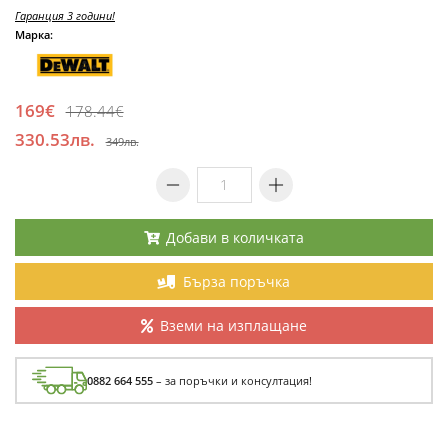
Гаранция 3 години!
Марка:
169€
178.44€
330.53лв.
349лв.
Добави в количката
Бърза поръчка
Вземи на изплащане
0882 664 555
– за поръчки и консултация!