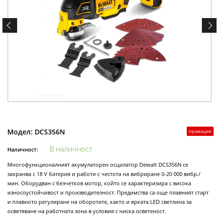
Модел:
DCS356N
промоция
В наличност
Наличност:
Многофункционалният акумулаторен осцилатор Dewalt DCS356N се
захранва с 18 V батерия и работи с честота на вибриране 0-20 000 вибр./
мин. Оборудван с безчетков мотор, който се характеризира с висока
износоустойчивост и производителност. Предимства са още плавният старт
и плавното регулиране на оборотите, както и ярката LED светлина за
осветяване на работната зона в условия с ниска осветеност.