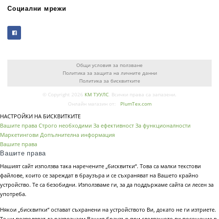
Социални мрежи
Общи условия за ползване
Политика за защита на личните данни
Политика за бисквитките
© Copyright 2026
КМ ТУУЛС
. Всички права са запазени.
Онлайн магазин от:
PlumTex.com
НАСТРОЙКИ НА БИСКВИТКИТЕ
Вашите права
Строго необходими
За ефективност
За функционалности
Маркетингови
Допълнителна информация
Вашите права
Вашите права
Нашият сайт използва така наречените „бисквитки“. Това са малки текстови
файлове, които се зареждат в браузъра и се съхраняват на Вашето крайно
устройство. Те са безобидни. Използваме ги, за да поддържаме сайта си лесен за
употреба.
Някои „бисквитки“ остават съхранени на устройството Ви, докато не ги изтриете.
Те ни позволяват да разпознаем Вашия браузър при следващото ви посещение в