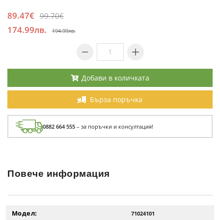
89.47€
99.70€
174.99лв.
194.99лв.
Добави в количката
Бърза поръчка
0882 664 555
– за поръчки и консултация!
Повече информация
Модел:
71024101