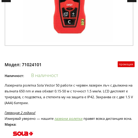
Модел:
71024101
промоция
В наличност
Наличност:
Лазерната ролетка Sola Vector 50 работи с червен лазерен лъч с дължина на
вълната 650 nm и има обхват 0.15-50 м с точност 1.5 мм/м. LCD дисплеят е
триредов, с подсветка, а степента му на защита е IP42. Захранва се с две 1.5 V
(AAA) батерии.
Гаранция 2 години!
Измервай уверено — нашите
лазерни ролетки
правят всяка дистанция ясна.
Марка: