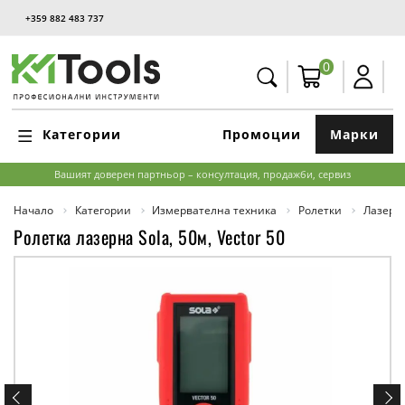
+359 882 483 737
0
Категории
Промоции
Марки
Вашият доверен партньор – консултация, продажби, сервиз
Начало
Категории
Измервателна техника
Ролетки
Лазерн
Ролетка лазерна Sola, 50м, Vector 50