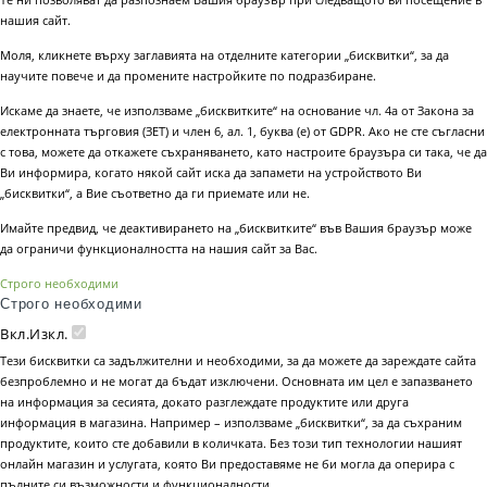
нашия сайт.
Моля, кликнете върху заглавията на отделните категории „бисквитки“, за да
научите повече и да промените настройките по подразбиране.
Искаме да знаете, че използваме „бисквитките“ на основание чл. 4а от Закона за
електронната търговия (ЗЕТ) и член 6, ал. 1, буква (е) от GDPR. Ако не сте съгласни
с това, можете да откажете съхраняването, като настроите браузъра си така, че да
Ви информира, когато някой сайт иска да запамети на устройството Ви
„бисквитки“, а Вие съответно да ги приемате или не.
Имайте предвид, че деактивирането на „бисквитките“ във Вашия браузър може
да ограничи функционалността на нашия сайт за Вас.
Строго необходими
Строго необходими
Вкл.
Изкл.
Тези бисквитки са задължителни и необходими, за да можете да зареждате сайта
безпроблемно и не могат да бъдат изключени. Основната им цел е запазването
на информация за сесията, докато разглеждате продуктите или друга
информация в магазина. Например – използваме „бисквитки“, за да съхраним
продуктите, които сте добавили в количката. Без този тип технологии нашият
онлайн магазин и услугата, която Ви предоставяме не би могла да оперира с
пълните си възможности и функционалности.