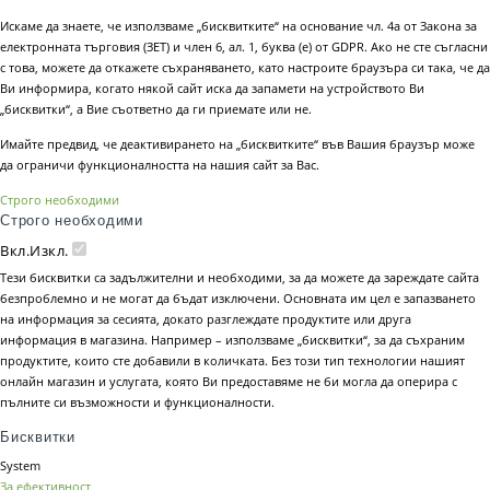
Искаме да знаете, че използваме „бисквитките“ на основание чл. 4а от Закона за
електронната търговия (ЗЕТ) и член 6, ал. 1, буква (е) от GDPR. Ако не сте съгласни
с това, можете да откажете съхраняването, като настроите браузъра си така, че да
Ви информира, когато някой сайт иска да запамети на устройството Ви
„бисквитки“, а Вие съответно да ги приемате или не.
Имайте предвид, че деактивирането на „бисквитките“ във Вашия браузър може
да ограничи функционалността на нашия сайт за Вас.
Строго необходими
Строго необходими
Вкл.
Изкл.
Тези бисквитки са задължителни и необходими, за да можете да зареждате сайта
безпроблемно и не могат да бъдат изключени. Основната им цел е запазването
на информация за сесията, докато разглеждате продуктите или друга
информация в магазина. Например – използваме „бисквитки“, за да съхраним
продуктите, които сте добавили в количката. Без този тип технологии нашият
онлайн магазин и услугата, която Ви предоставяме не би могла да оперира с
пълните си възможности и функционалности.
Бисквитки
System
За ефективност