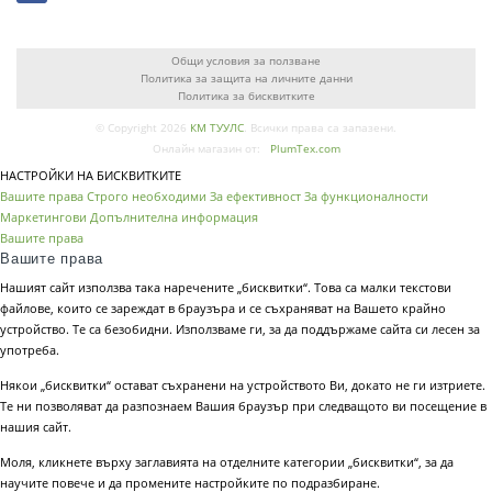
Общи условия за ползване
Политика за защита на личните данни
Политика за бисквитките
© Copyright 2026
КМ ТУУЛС
. Всички права са запазени.
Онлайн магазин от:
PlumTex.com
НАСТРОЙКИ НА БИСКВИТКИТЕ
Вашите права
Строго необходими
За ефективност
За функционалности
Маркетингови
Допълнителна информация
Вашите права
Вашите права
Нашият сайт използва така наречените „бисквитки“. Това са малки текстови
файлове, които се зареждат в браузъра и се съхраняват на Вашето крайно
устройство. Те са безобидни. Използваме ги, за да поддържаме сайта си лесен за
употреба.
Някои „бисквитки“ остават съхранени на устройството Ви, докато не ги изтриете.
Те ни позволяват да разпознаем Вашия браузър при следващото ви посещение в
нашия сайт.
Моля, кликнете върху заглавията на отделните категории „бисквитки“, за да
научите повече и да промените настройките по подразбиране.