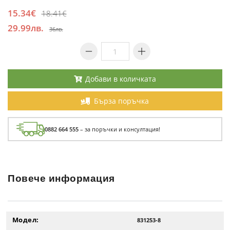
15.34€
18.41€
29.99лв.
36лв.
Добави в количката
Бърза поръчка
0882 664 555
– за поръчки и консултация!
Повече информация
Модел:
831253-8