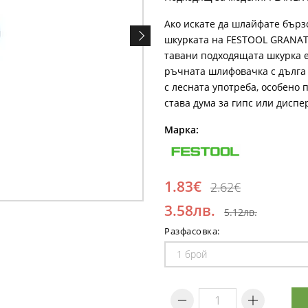
Ако искате да шлайфате бърз
шкурката на FESTOOL GRANAT
тавани подходящата шкурка е
ръчната шлифовачка с дълга 
с лесната употреба, особено
става дума за гипс или дисп
Марка:
1.83€
2.62€
3.58лв.
5.12лв.
Разфасовка: