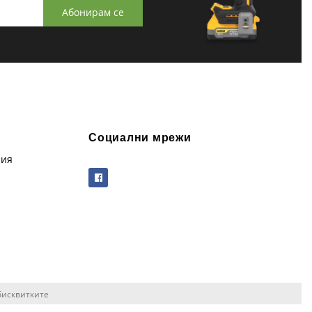
Абонирам се
Социални мрежи
рия
бисквитките