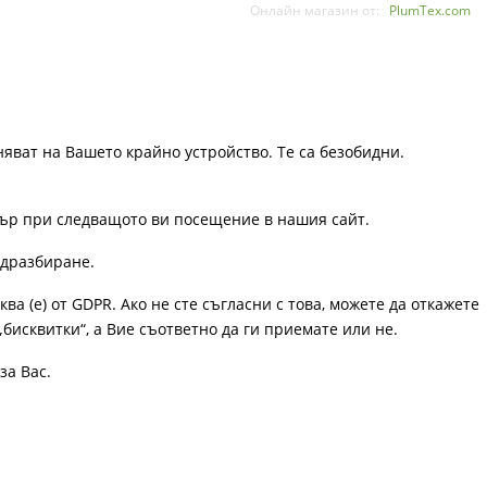
Онлайн магазин от:
PlumTex.com
няват на Вашето крайно устройство. Те са безобидни.
узър при следващото ви посещение в нашия сайт.
одразбиране.
ква (е) от GDPR. Ако не сте съгласни с това, можете да откажете
„бисквитки“, а Вие съответно да ги приемате или не.
за Вас.