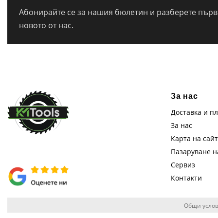
Абонирайте се за нашия бюлетин и разберете първи
новото от нас.
За нас
Доставка и п
За нас
Карта на сай
Пазаруване 
Сервиз
Контакти
Общи услов