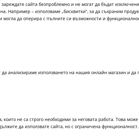
а зареждате сайта безпроблемно и не могат да бъдат изключени
а. Например – използваме „бисквитки“, за да съхраним продукт
би могла да оперира с пълните си възможности и функционално
ат да анализираме използването на нашия онлайн магазин и да 
, които не са строго необходими за неговата работа. Това може 
одължите да използвате сайта, но с ограничена функционалност.