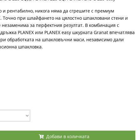
о и рентабилно, никога няма да сгрешите с премиум
. Точно при шлайфането на цялостно шпакловани стени и
 незаменима за перфектния резултат. В комбинация с
дръжка PLANEX или PLANEX easy шкурката Granat впечатлява
 при обработката на шпакловъчни маси, независимо дали
ерсионна шпакловка.
Добави в количката