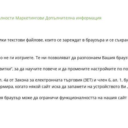
алности
Маркетингови
Допълнителна информация
лки текстови файлове, които се зареждат в браузъра и се съхра
ато не ги изтриете. Те ни позволяват да разпознаем Вашия бра
витки“, за да научите повече и да промените настройките по п
4а от Закона за електронната търговия (ЗЕТ) и член 6, ал. 1, бу
рмира, когато някой сайт иска да запамети на устройството Ви 
ия браузър може да ограничи функционалността на нашия сайт 