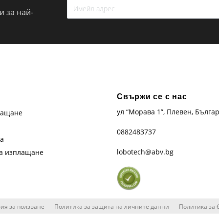
 за най-
Свържи се с нас
ул “Морава 1”, Плевен, Бълга
лащане
0882483737
та
lobotech@abv.bg
на изплащане
ия за ползване
Политика за защита на личните данни
Политика за 