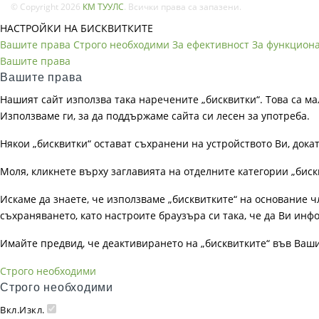
© Copyright 2026
КМ ТУУЛС
. Всички права са запазени.
НАСТРОЙКИ НА БИСКВИТКИТЕ
Вашите права
Строго необходими
За ефективност
За функцион
Вашите права
Вашите права
Нашият сайт използва така наречените „бисквитки“. Това са ма
Използваме ги, за да поддържаме сайта си лесен за употреба.
Някои „бисквитки“ остават съхранени на устройството Ви, док
Моля, кликнете върху заглавията на отделните категории „биск
Искаме да знаете, че използваме „бисквитките“ на основание чл. 
съхраняването, като настроите браузъра си така, че да Ви инфо
Имайте предвид, че деактивирането на „бисквитките“ във Ваш
Строго необходими
Строго необходими
Вкл.
Изкл.