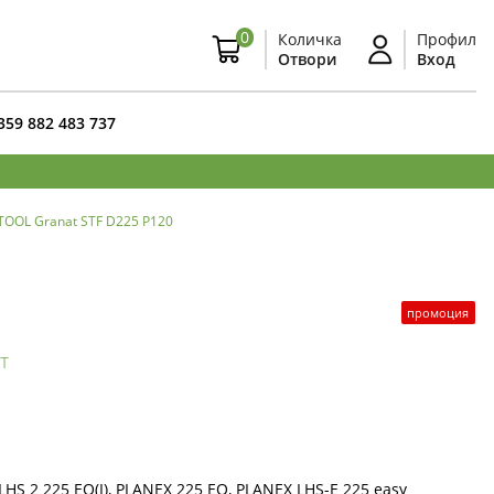
0
Количка
Профил
Отвори
Вход
359 882 483 737
TOOL Granat STF D225 P120
промоция
т
HS 2 225 EQ(I), PLANEX 225 EQ, PLANEX LHS-E 225 easy