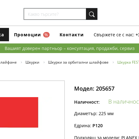
ка
Промоции
%
Контакти
Свържете се с нас:
+
Вашият доверен партньор – консултация, продажби, сервиз
шлайфане
Шкурки
Шкурки за орбитални шлайфове
Шкурка FES
Модел:
205657
В наличнос
Наличност:
Диаметър: 225 мм
Едрина:
P120
Подходящ за модели: PLANEX L