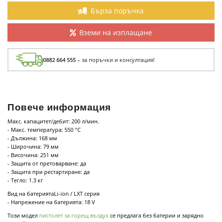
Бърза поръчка
Вземи на изплащане
0882 664 555
– за поръчки и консултация!
Повече информация
Макс. капацитет/дебит: 200 л/мин.
- Макс. температура: 550 °C
- Дължина: 168 мм
- Широчина: 79 мм
- Височина: 251 мм
- Защита от претоварване: да
- Защита при рестартиране: да
- Тегло: 1.3 кг
Вид на батериятаLi-ion / LXT серия
- Напрежение на батерията: 18 V
Този модел
пистолет за горещ въздух
се предлага без батерии и зарядно