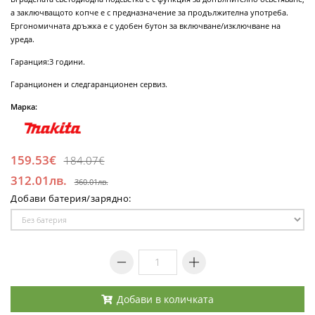
а заключващото копче е с предназначение за продължителна употреба.
Ергономичната дръжка е с удобен бутон за включване/изключване на
уреда.
Гаранция:3 години.
Гаранционен и следгаранционен сервиз.
Марка:
159.53€
184.07€
312.01лв.
360.01лв.
Добави батерия/зарядно:
Добави в количката