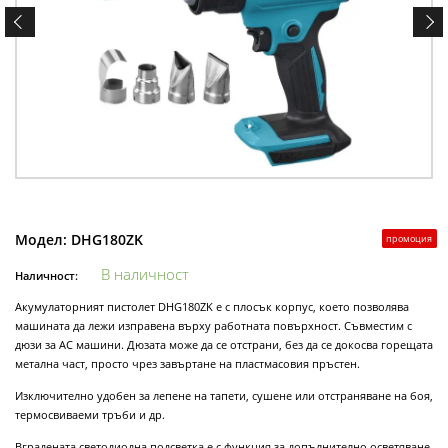
Модел:
DHG180ZK
промоция
В наличност
Наличност:
Акумулаторният пистолет DHG180ZK е с плосък корпус, което позволява
машината да лежи изправена върху работната повърхност. Съвместим с
дюзи за AC машини. Дюзата може да се отстрани, без да се докосва горещата
метална част, просто чрез завъртане на пластмасовия пръстен.
Изключително удобен за лепене на тапети, сушене или отстраняване на боя,
термосвиваеми тръби и др.
Вградената светодиодна подсветка е с функция за допълнително осветяване,