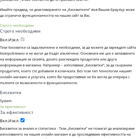
Имайте предвид, че деактивирането на „бисквитките“ във Вашия браузър може
да ограничи функционалността на нашия сайт за Вас.
Строго необходими
Строго необходими
Вкл.
Изкл.
Тези бисквитки са задължителни и необходими, за да можете да зареждате сайта
безпроблемно и не могат да бъдат изключени. Основната им цел е запазването
на информация за сесията, докато разглеждате продуктите или друга
информация в магазина. Например – използваме „бисквитки“, за да съхраним
продуктите, които сте добавили в количката. Без този тип технологии нашият
онлайн магазин и услугата, която Ви предоставяме не би могла да оперира с
пълните си възможности и функционалности.
Бисквитки
System
За ефективност
За ефективност
Вкл.
Изкл.
Бисквитки за анализ и статистика - Тези „бисквитки“ ни помагат да анализираме
използването на нашия онлайн магазин и да проследяваме ефективността на