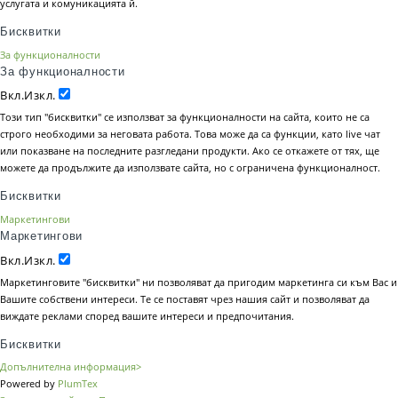
услугата и комуникацията й.
Бисквитки
За функционалности
За функционалности
Вкл.
Изкл.
Този тип "бисквитки" се използват за функционалности на сайта, които не са
строго необходими за неговата работа. Това може да са функции, като live чат
или показване на последните разгледани продукти. Ако се откажете от тях, ще
можете да продължите да използвате сайта, но с ограничена функционалност.
Бисквитки
Маркетингови
Маркетингови
Вкл.
Изкл.
Маркетинговите "бисквитки" ни позволяват да пригодим маркетинга си към Вас и
Вашите собствени интереси. Те се поставят чрез нашия сайт и позволяват да
виждате реклами според вашите интереси и предпочитания.
Бисквитки
Допълнителна информация>
Powered by
PlumTex