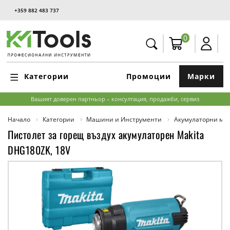
+359 882 483 737
0
Категории
Промоции
Марки
Вашият доверен партньор – консултация, продажби, сервиз
Начало
Категории
Машини и Инструменти
Акумулаторни м
Пистолет за горещ въздух акумулаторен Makita
DHG180ZK, 18V