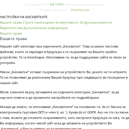
© Copyright 2026
КМ ТУУЛС
. Всички права са запазени.
Онлайн магазин от:
PlumTex.com
НАСТРОЙКИ НА БИСКВИТКИТЕ
Вашите права
Строго необходими
За ефективност
За функционалности
Маркетингови
Допълнителна информация
Вашите права
Вашите права
Нашият сайт използва така наречените „бисквитки“. Това са малки текстови
файлове, които се зареждат в браузъра и се съхраняват на Вашето крайно
устройство. Те са безобидни. Използваме ги, за да поддържаме сайта си лесен за
употреба.
Някои „бисквитки“ остават съхранени на устройството Ви, докато не ги изтриете.
Те ни позволяват да разпознаем Вашия браузър при следващото ви посещение в
нашия сайт.
Моля, кликнете върху заглавията на отделните категории „бисквитки“, за да
научите повече и да промените настройките по подразбиране.
Искаме да знаете, че използваме „бисквитките“ на основание чл. 4а от Закона за
електронната търговия (ЗЕТ) и член 6, ал. 1, буква (е) от GDPR. Ако не сте съгласни
с това, можете да откажете съхраняването, като настроите браузъра си така, че да
Ви информира, когато някой сайт иска да запамети на устройството Ви
„бисквитки“, а Вие съответно да ги приемате или не.