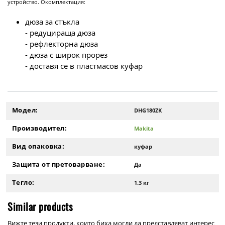
устройство. Окомплектация:
дюза за стъкла
- редуцираща дюза
- рефлекторна дюза
- дюза с широк прорез
- доставя се в пластмасов куфар
Модел:
DHG180ZK
Производител:
Makita
Вид опаковка:
куфар
Защита от претоварване:
Да
Тегло:
1.3 кг
Similar products
Вижте тези продукти, които биха могли да представляват интерес