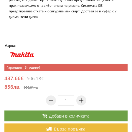
прах независимо от дълбочината на рязане. Системата SJS
предотвратява отката и осигурява мек старт. Доставя се в куфар с 2
диамантени диска.
Марка:
Гаранция - 3 години!
437.66€
506.18€
856лв.
990.01лв.
Добави в количката
Бърза поръчка