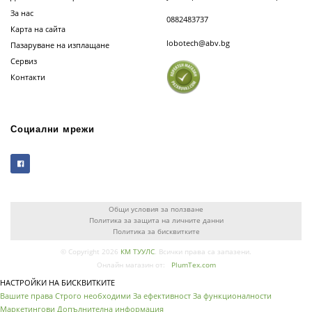
За нас
0882483737
Карта на сайта
lobotech@abv.bg
Пазаруване на изплащане
Сервиз
Контакти
Социални мрежи
Общи условия за ползване
Политика за защита на личните данни
Политика за бисквитките
© Copyright 2026
КМ ТУУЛС
. Всички права са запазени.
Онлайн магазин от:
PlumTex.com
НАСТРОЙКИ НА БИСКВИТКИТЕ
Вашите права
Строго необходими
За ефективност
За функционалности
Маркетингови
Допълнителна информация