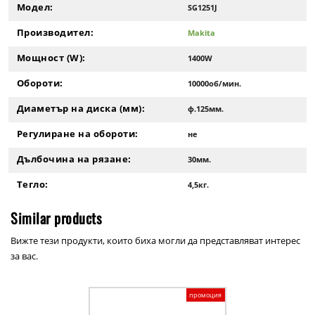
Модел:
SG1251J
Производител:
Makita
Мощност (W):
1400W
Обороти:
10000об/мин.
Диаметър на диска (мм):
ф.125мм.
Регулиране на обороти:
не
Дълбочина на рязане:
30мм.
Тегло:
4,5кг.
Similar products
Вижте тези продукти, които биха могли да представляват интерес
за вас.
промоция