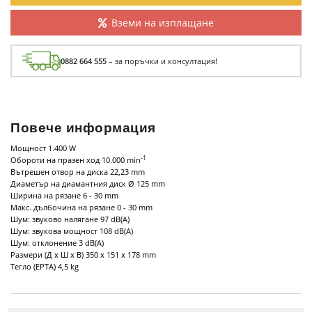
Вземи на изплащане
0882 664 555
– за поръчки и консултация!
Повече информация
Мощност 1.400 W
-1
Обороти на празен ход 10.000 min
Вътрешен отвор на диска 22,23 mm
Диаметър на диамантния диск Ø 125 mm
Ширина на рязане 6 - 30 mm
Макс. дълбочина на рязане 0 - 30 mm
Шум: звуково налягане 97 dB(A)
Шум: звукова мощност 108 dB(A)
Шум: отклонение 3 dB(A)
Размери (Д х Ш х В) 350 x 151 x 178 mm
Тегло (EPTA) 4,5 kg