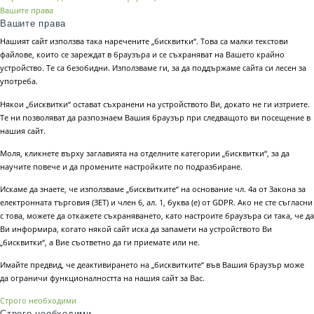
Вашите права
Вашите права
Нашият сайт използва така наречените „бисквитки“. Това са малки текстови
файлове, които се зареждат в браузъра и се съхраняват на Вашето крайно
устройство. Те са безобидни. Използваме ги, за да поддържаме сайта си лесен за
употреба.
Някои „бисквитки“ остават съхранени на устройството Ви, докато не ги изтриете.
Те ни позволяват да разпознаем Вашия браузър при следващото ви посещение в
нашия сайт.
Моля, кликнете върху заглавията на отделните категории „бисквитки“, за да
научите повече и да промените настройките по подразбиране.
Искаме да знаете, че използваме „бисквитките“ на основание чл. 4а от Закона за
електронната търговия (ЗЕТ) и член 6, ал. 1, буква (е) от GDPR. Ако не сте съгласни
с това, можете да откажете съхраняването, като настроите браузъра си така, че да
Ви информира, когато някой сайт иска да запамети на устройството Ви
„бисквитки“, а Вие съответно да ги приемате или не.
Имайте предвид, че деактивирането на „бисквитките“ във Вашия браузър може
да ограничи функционалността на нашия сайт за Вас.
Строго необходими
Строго необходими