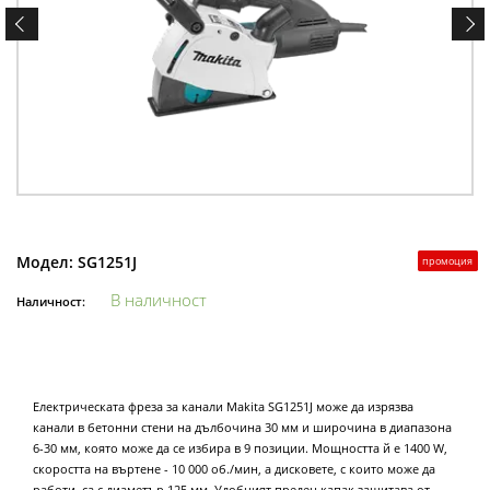
Модел:
SG1251J
промоция
В наличност
Наличност:
Електрическата фреза за канали Makita SG1251J може да изрязва
канали в бетонни стени на дълбочина 30 мм и широчина в диапазона
6-30 мм, която може да се избира в 9 позиции. Мощността й е 1400 W,
скоростта на въртене - 10 000 об./мин, а дисковете, с които може да
работи, са с диаметър 125 мм. Удобният преден капак защитава от