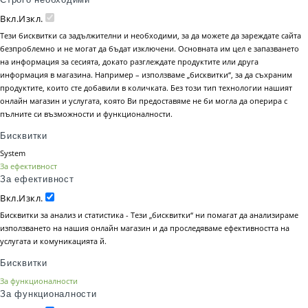
Вкл.
Изкл.
Тези бисквитки са задължителни и необходими, за да можете да зареждате сайта
безпроблемно и не могат да бъдат изключени. Основната им цел е запазването
на информация за сесията, докато разглеждате продуктите или друга
информация в магазина. Например – използваме „бисквитки“, за да съхраним
продуктите, които сте добавили в количката. Без този тип технологии нашият
онлайн магазин и услугата, която Ви предоставяме не би могла да оперира с
пълните си възможности и функционалности.
Бисквитки
System
За ефективност
За ефективност
Вкл.
Изкл.
Бисквитки за анализ и статистика - Тези „бисквитки“ ни помагат да анализираме
използването на нашия онлайн магазин и да проследяваме ефективността на
услугата и комуникацията й.
Бисквитки
За функционалности
За функционалности