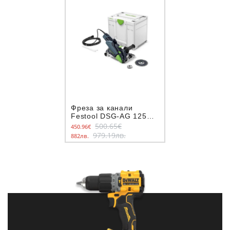
Фреза за канали
Festool DSG-AG 125
Plus 125 мм, 1400 W
500.65€
450.96€
979.19лв.
882лв.