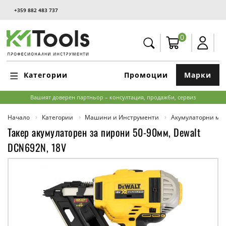
+359 882 483 737
0
Категории
Промоции
Марки
Вашият доверен партньор – консултация, продажби, сервиз
Начало
Категории
Машини и Инструменти
Акумулаторни м
Такер акумулаторен за пирони 50-90мм, Dewalt
DCN692N, 18V