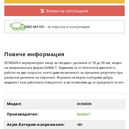
Вземи на изплащане
0882 664 555
– за поръчки и консултация!
Повече информация
DCN692N е акумулаторен такер за гвоздеи с дължина от 50 до 90 мм, модел
на американската фирма DeWALT. Задвижва се от безчетков двигател и
работи на две скорости, което дава възможност за прецизни резултати при
различни дължини на пироните. Формата на върха осигурява добра
видимост към работната повърхност и ви позволява да се прицелите точно.
Модел:
DCN692N
Производител:
DeWALT
Акум.батерия-напрежение:
18V