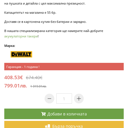
на пушката и детайла с цел максимална презицност.
Капацитетът на магазина е 55 бр.
Доставя се в картонена кутия без батерии и зарядно.
В нашата специализирана категория ще намерите най-добрите
акумулаторни такери
!
Марка:
Гаранция - 1 година !
408.53€
674.40€
799.01лв.
1 319.01лв.
Добави в количката
Бърза поръчка