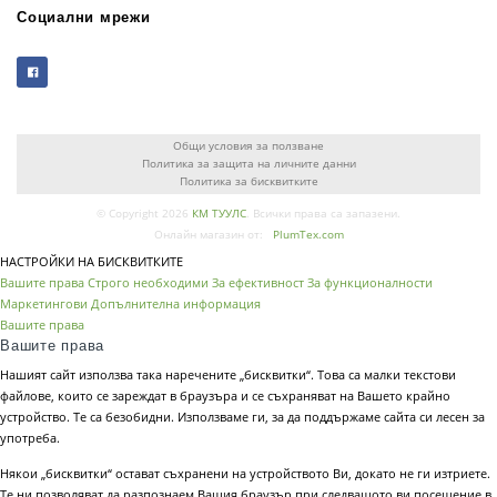
Социални мрежи
Общи условия за ползване
Политика за защита на личните данни
Политика за бисквитките
© Copyright 2026
КМ ТУУЛС
. Всички права са запазени.
Онлайн магазин от:
PlumTex.com
НАСТРОЙКИ НА БИСКВИТКИТЕ
Вашите права
Строго необходими
За ефективност
За функционалности
Маркетингови
Допълнителна информация
Вашите права
Вашите права
Нашият сайт използва така наречените „бисквитки“. Това са малки текстови
файлове, които се зареждат в браузъра и се съхраняват на Вашето крайно
устройство. Те са безобидни. Използваме ги, за да поддържаме сайта си лесен за
употреба.
Някои „бисквитки“ остават съхранени на устройството Ви, докато не ги изтриете.
Те ни позволяват да разпознаем Вашия браузър при следващото ви посещение в