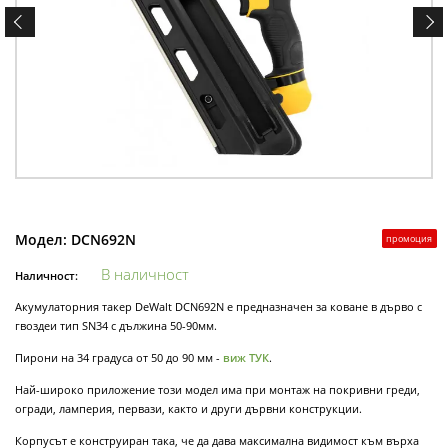
Модел:
DCN692N
промоция
В наличност
Наличност:
Акумулаторния такер DeWalt DCN692N е предназначен за коване в дърво с
гвоздеи тип SN34 с дължина 50-90мм.
Пирони на 34 градуса от 50 до 90 мм -
виж ТУК
.
Най-широко приложение този модел има при монтаж на покривни греди,
огради, ламперия, первази, както и други дървни конструкции.
Корпусът е конструиран така, че да дава максимална видимост към върха