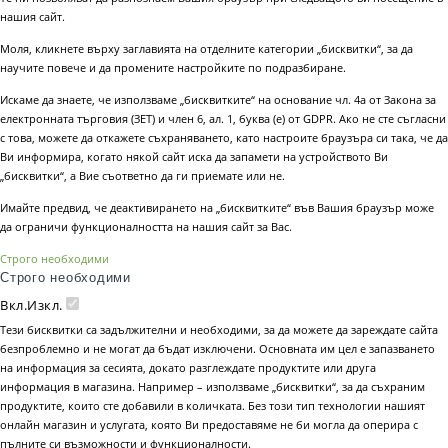
нашия сайт.
Моля, кликнете върху заглавията на отделните категории „бисквитки“, за да
научите повече и да промените настройките по подразбиране.
Искаме да знаете, че използваме „бисквитките“ на основание чл. 4а от Закона за
електронната търговия (ЗЕТ) и член 6, ал. 1, буква (е) от GDPR. Ако не сте съгласни
с това, можете да откажете съхраняването, като настроите браузъра си така, че да
Ви информира, когато някой сайт иска да запамети на устройството Ви
„бисквитки“, а Вие съответно да ги приемате или не.
Имайте предвид, че деактивирането на „бисквитките“ във Вашия браузър може
да ограничи функционалността на нашия сайт за Вас.
Строго необходими
Строго необходими
Вкл.
Изкл.
Тези бисквитки са задължителни и необходими, за да можете да зареждате сайта
безпроблемно и не могат да бъдат изключени. Основната им цел е запазването
на информация за сесията, докато разглеждате продуктите или друга
информация в магазина. Например – използваме „бисквитки“, за да съхраним
продуктите, които сте добавили в количката. Без този тип технологии нашият
онлайн магазин и услугата, която Ви предоставяме не би могла да оперира с
пълните си възможности и функционалности.