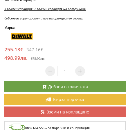
3 години гаранция! 2 години гаранция на батериите!
Собствен гаранционен и извънгаранционен сервиз!
Марка:
255.13€
347.16€
498.99лв.
678.99лв.
Добави в количката
Бърза поръчка
Вземи на изплащане
0882 664 555
– за поръчки и консултация!