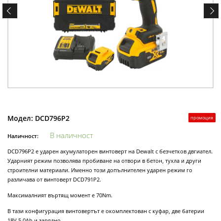
Модел:
DCD796P2
промоция
В наличност
Наличност:
DCD796P2 е ударен акумулаторен винтоверт на Dewalt с безчетков двгиател.
Ударният режим позволява пробиване на отвори в бетон, тухла и други
строителни материали. Именно този допълнителен ударен режим го
различава от винтоверт DCD791P2.
Максималният въртящ момент е 70Nm.
В тази конфигурация винтовертът е окомплектован с куфар, две батерии
18V 5.0Ah и зарядно.