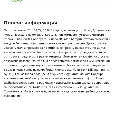
Повече информация
Окомплектовка: 2бр. 18,0V, 5.0Ah батерия, зарядно устройство, Доставя се в
куфар. Последно поколение18.0V XR Li-Ion компактен ударен винтоверт-
бормашина DeWALT оборудван с нова XR Li-Ion батерия. Ултра-компактен и
лек дизайн , позволяващ използване в тесни пространства. Двускоростна
изцяло метална предавка за по-интензивен режим на работа и по-дълъг
живот на инструмента. 14 степени за регулиране на въртящия момент за
оптимална прецизност в режим отвертка. Интелигентен дизайн на спусъка
позволява цялостен контрол на приложенията. Компактен 13мм безключов
патронник с единична втулка с автоматично блокиране на шпиндела за
бърза и лесна смяна на накрайници с една ръка. Ярки бели LED светлини с
функция забавяне за подобрена видимост и функционалност. Подобрен
ергономичен дизайн и гумирана ръкохватка за повече комфорт. Li-Ion
слайд батерия за удобно вмъкване и изваждане. Мулти-зарядно устройство
за използване с 18V, 14.4V, и 10.8V XR литиево-йонни слайд батерии.
Стоманена скоба за колан и здрав магнитен държач за накрайници за лесно
съхранение.