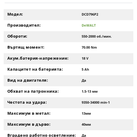
Модел:
DCD796P2
Производител:
DeWALT
Обороти:
550-2000 об./мин.
Въртящ момент:
70.00 Nm
Акум.батерия-напрежение:
18 V
Капацитет на батерията:
5 Ah
Вид на двигателя:
Да
Обхват на патронника:
1.5-13 мм
Честота на удара:
9350-34000 min-1
Максимум в метал:
13мм
Максимум в дърво:
40мм
Вградено работно осветление:
Да