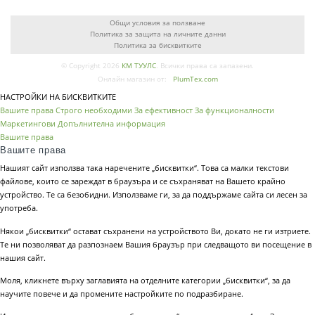
Общи условия за ползване
Политика за защита на личните данни
Политика за бисквитките
© Copyright 2026
КМ ТУУЛС
. Всички права са запазени.
Онлайн магазин от:
PlumTex.com
НАСТРОЙКИ НА БИСКВИТКИТЕ
Вашите права
Строго необходими
За ефективност
За функционалности
Маркетингови
Допълнителна информация
Вашите права
Вашите права
Нашият сайт използва така наречените „бисквитки“. Това са малки текстови
файлове, които се зареждат в браузъра и се съхраняват на Вашето крайно
устройство. Те са безобидни. Използваме ги, за да поддържаме сайта си лесен за
употреба.
Някои „бисквитки“ остават съхранени на устройството Ви, докато не ги изтриете.
Те ни позволяват да разпознаем Вашия браузър при следващото ви посещение в
нашия сайт.
Моля, кликнете върху заглавията на отделните категории „бисквитки“, за да
научите повече и да промените настройките по подразбиране.