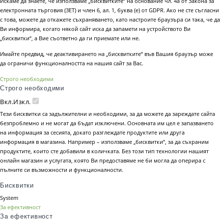
Искаме да знаете, че използваме „бисквитките“ на основание чл. 4а от Закона за
електронната търговия (ЗЕТ) и член 6, ал. 1, буква (е) от GDPR. Ако не сте съгласни
с това, можете да откажете съхраняването, като настроите браузъра си така, че да
Ви информира, когато някой сайт иска да запамети на устройството Ви
„бисквитки“, а Вие съответно да ги приемате или не.
Имайте предвид, че деактивирането на „бисквитките“ във Вашия браузър може
да ограничи функционалността на нашия сайт за Вас.
Строго необходими
Строго необходими
Вкл.
Изкл.
Тези бисквитки са задължителни и необходими, за да можете да зареждате сайта
безпроблемно и не могат да бъдат изключени. Основната им цел е запазването
на информация за сесията, докато разглеждате продуктите или друга
информация в магазина. Например – използваме „бисквитки“, за да съхраним
продуктите, които сте добавили в количката. Без този тип технологии нашият
онлайн магазин и услугата, която Ви предоставяме не би могла да оперира с
пълните си възможности и функционалности.
Бисквитки
System
За ефективност
За ефективност