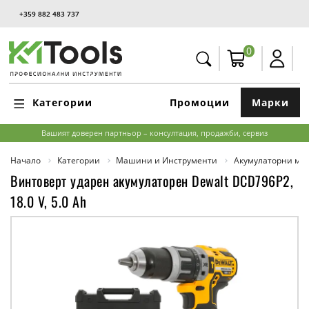
+359 882 483 737
0
Категории
Промоции
Марки
Вашият доверен партньор – консултация, продажби, сервиз
Начало
Категории
Машини и Инструменти
Акумулаторни м
Винтоверт ударен акумулаторен Dewalt DCD796P2,
18.0 V, 5.0 Ah