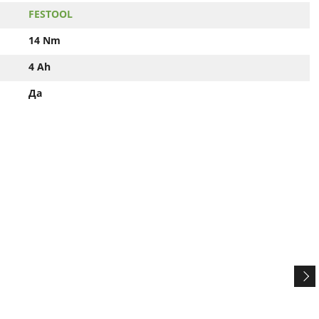
FESTOOL
14 Nm
4 Ah
Да