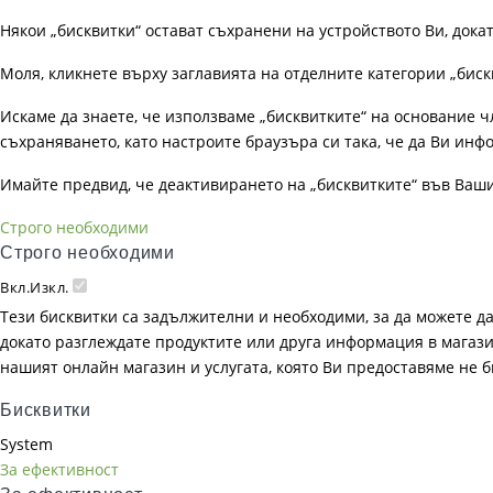
Някои „бисквитки“ остават съхранени на устройството Ви, док
Моля, кликнете върху заглавията на отделните категории „биск
Искаме да знаете, че използваме „бисквитките“ на основание чл. 
съхраняването, като настроите браузъра си така, че да Ви инфо
Имайте предвид, че деактивирането на „бисквитките“ във Ваш
Строго необходими
Строго необходими
Вкл.
Изкл.
Тези бисквитки са задължителни и необходими, за да можете д
докато разглеждате продуктите или друга информация в магазин
нашият онлайн магазин и услугата, която Ви предоставяме не 
Бисквитки
System
За ефективност