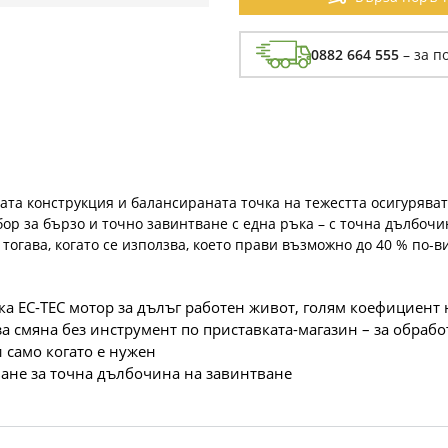
0882 664 555
– за п
сата конструкция и балансираната точка на тежестта осигурява
бор за бързо и точно завинтване с една ръка – с точна дълбоч
тогава, когато се използва, което прави възможно до 40 % по-
а EC-TEC мотор за дълъг работен живот, голям коефициент
 смяна без инструмент по приставката-магазин – за обрабо
 само когато е нужен
ане за точна дълбочина на завинтване