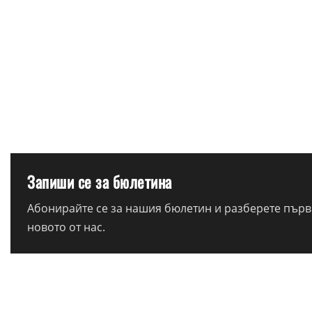
Запиши се за бюлетина
Абонирайте се за нашия бюлетин и разберете първи
новото от нас.