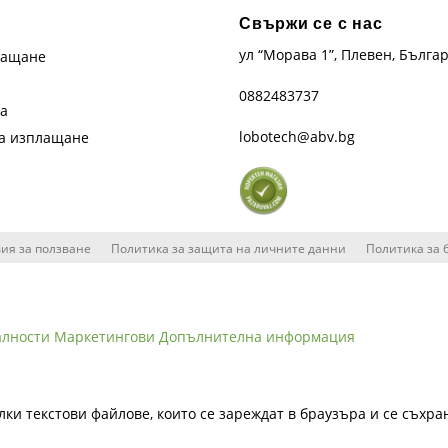
Свържи се с нас
ул “Морава 1”, Плевен, Бълга
лащане
0882483737
та
lobotech@abv.bg
на изплащане
ия за ползване
Политика за защита на личните данни
Политика за 
алности
Маркетингови
Допълнителна информация
лки текстови файлове, които се зареждат в браузъра и се съхра