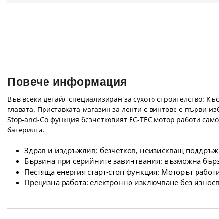
Повече информация
Във всеки детайл специализиран за сухото строителство: Къ
главата. Приставката-магазин за ленти с винтове е първи из
Stop-and-Go функция безчетковият EC-TEC мотор работи само 
батерията.
Здрав и издръжлив: безчетков, неизискващ поддръжк
Бързина при серийните завинтвания: възможна бърза
Пестяща енергия старт-стоп функция: Моторът работи
Прецизна работа: електронно изключване без износв