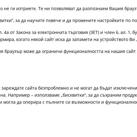
ато не ги изтриете. Те ни позволяват да разпознаем Вашия бра
витки“, за да научите повече и да промените настройките по п
4а от Закона за електронната търговия (ЗЕТ) и член 6, ал. 1, бу
рмира, когато някой сайт иска да запамети на устройството Ви 
ия браузър може да ограничи функционалността на нашия сайт 
а зареждате сайта безпроблемно и не могат да бъдат изключени
а. Например – използваме „бисквитки“, за да съхраним продукт
би могла да оперира с пълните си възможности и функционално