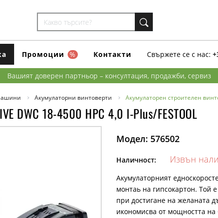
ка
Промоции
%
Контакти
Свържете се с нас:
+
Вашият доверен партньор – консултация, продажби, сервиз
машини
Акумулаторни винтоверти
Акумулаторен строителен винто
IVE DWC 18-4500 HPC 4,0 I-Plus/FESTOOL
Модел:
576502
Извън нал
Наличност:
Акумулаторният едноскоросте
монтаь на гипсокартон. Той 
при достигане на желаната д
икономисва от мощността на 