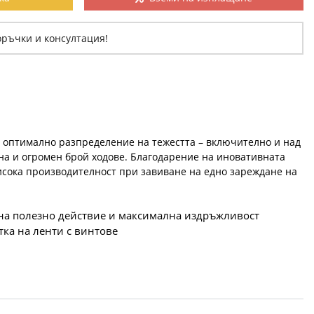
оръчки и консултация!
т оптимално разпределение на тежестта – включително и над
ина и огромен брой ходове. Благодарение на иновативната
висока производителност при завиване на едно зареждане на
 на полезно действие и максимална издръжливост
тка на ленти с винтове