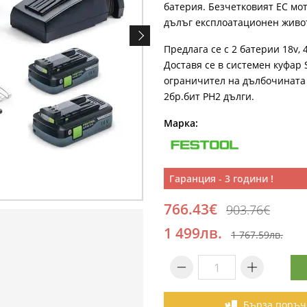
батерия. Безчетковият EC мо
дълъг експлоатационен живо
Предлага се с 2 батерии 18v, 
Доставя се в системен куфар 
ограничител на дълбочината 
2бр.бит РН2 дълги.
Марка:
Гаранция - 3 години !
766.43€
903.76€
1 499лв.
1 767.59лв.
Бърза поръч