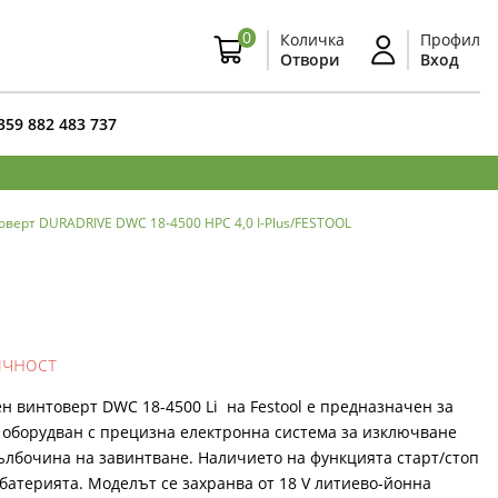
0
Количка
Профил
Отвори
Вход
359 882 483 737
вeрт DURADRIVE DWC 18-4500 HPC 4,0 I-Plus/FESTOOL
ичност
н винтоверт DWC 18-4500 Li на Festool е предназначен за
е оборудван с прецизна електронна система за изключване
ълбочина на завинтване. Наличието на функцията старт/стоп
батерията. Моделът се захранва от 18 V литиево-йонна