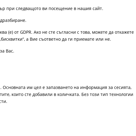
узър при следващото ви посещение в нашия сайт.
одразбиране.
ква (е) от GDPR. Ако не сте съгласни с това, можете да откажете
„бисквитки“, а Вие съответно да ги приемате или не.
за Вас.
. Основната им цел е запазването на информация за сесията,
ите, които сте добавили в количката. Без този тип технологии
сти.