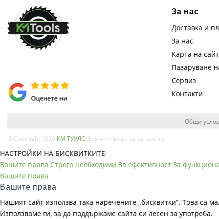
За нас
Доставка и п
За нас
Карта на сай
Пазаруване 
Сервиз
Контакти
Общи услов
© Copyright 2026
КМ ТУУЛС
. Всички права са запазени.
НАСТРОЙКИ НА БИСКВИТКИТЕ
Вашите права
Строго необходими
За ефективност
За функцион
Вашите права
Вашите права
Нашият сайт използва така наречените „бисквитки“. Това са ма
Използваме ги, за да поддържаме сайта си лесен за употреба.