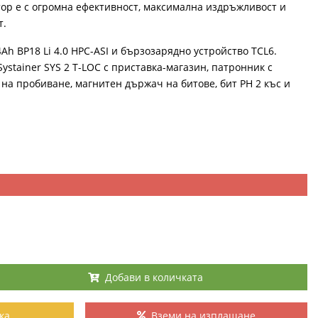
тор е с огромна ефективност, максимална издръжливост и
т.
4Ah BP18 Li 4.0 HPC-ASI и бързозарядно устройство TCL6.
Systainer SYS 2 T-LOC с приставка-магазин, патронник с
на пробиване, магнитен държач на битове, бит PH 2 къс и
Добави в количката
ка
Вземи на изплащане