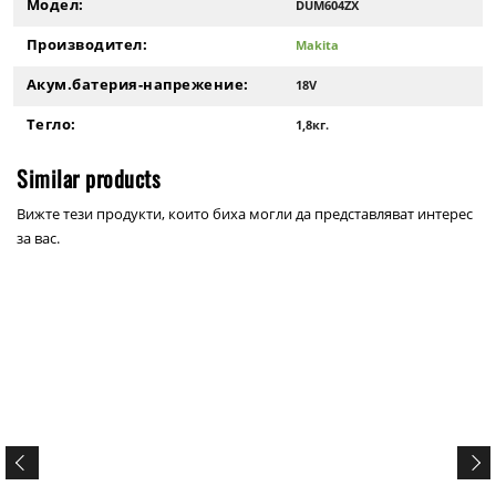
Модел:
DUM604ZX
Производител:
Makita
Акум.батерия-напрежение:
18V
Тегло:
1,8кг.
Similar products
Вижте тези продукти, които биха могли да представляват интерес
за вас.