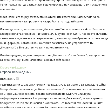
Те ни позволяват да разпознаем Вашия браузър при следващото ви посещение в
нашия сайт.
Моля, кликнете върху заглавията на отделните категории „бисквитки“, за да
научите повече и да промените настройките по подразбиране.
Искаме да знаете, че използваме „бисквитките“ на основание чл. 4а от Закона за
електронната търговия (ЗЕТ) и член 6, ал. 1, буква (е) от GDPR. Ако не сте съгласни
с това, можете да откажете съхраняването, като настроите браузъра си така, че да
Ви информира, когато някой сайт иска да запамети на устройството Ви
„бисквитки“, а Вие съответно да ги приемате или не.
Имайте предвид, че деактивирането на „бисквитките“ във Вашия браузър може
да ограничи функционалността на нашия сайт за Вас.
Строго необходими
Строго необходими
Вкл.
Изкл.
Тези бисквитки са задължителни и необходими, за да можете да зареждате сайта
безпроблемно и не могат да бъдат изключени. Основната им цел е запазването
на информация за сесията, докато разглеждате продуктите или друга
информация в магазина. Например – използваме „бисквитки“, за да съхраним
продуктите, които сте добавили в количката. Без този тип технологии нашият
онлайн магазин и услугата, която Ви предоставяме не би могла да оперира с