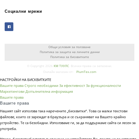
Социални мрежи
Общи условия за ползване
Политика за защита на личните данни
Политика за бисквитките
© Copyright 2026
КМ ТУУЛС
. Всички права са запазени.
Онлайн магазин от:
PlumTex.com
НАСТРОЙКИ НА БИСКВИТКИТЕ
Вашите права
Строго необходими
За ефективност
За функционалности
Маркетингови
Допълнителна информация
Вашите права
Вашите права
Нашият сайт използва така наречените „бисквитки“. Това са малки текстови
файлове, които се зареждат в браузъра и се съхраняват на Вашето крайно
устройство. Те са безобидни. Използваме ги, за да поддържаме сайта си лесен за
употреба.
Някои „бисквитки“ остават съхранени на устройството Ви, докато не ги изтриете.