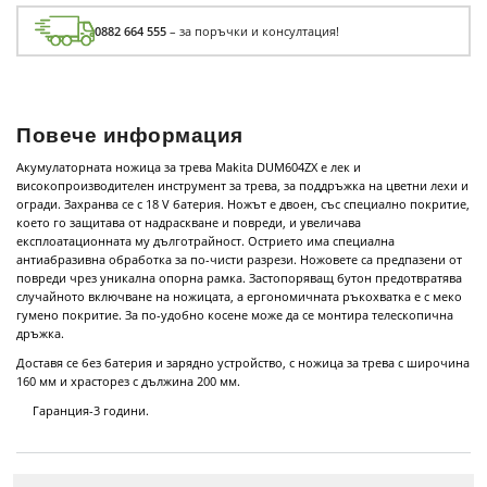
0882 664 555
– за поръчки и консултация!
Повече информация
Акумулаторната ножица за трева Makita DUM604ZX е лек и
високопроизводителен инструмент за трева, за поддръжка на цветни лехи и
огради. Захранва се с 18 V батерия. Ножът е двоен, със специално покритие,
което го защитава от надраскване и повреди, и увеличава
експлоатационната му дълготрайност. Острието има специална
антиабразивна обработка за по-чисти разрези. Ножовете са предпазени от
повреди чрез уникална опорна рамка. Застопоряващ бутон предотвратява
случайното включване на ножицата, а ергономичната ръкохватка е с меко
гумено покритие. За по-удобно косене може да се монтира телескопична
дръжка.
Доставя се без батерия и зарядно устройство, с ножица за трева с широчина
160 мм и храсторез с дължина 200 мм.
Гаранция-3 години.