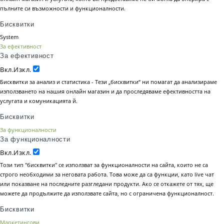
пълните си възможности и функционалности.
Бисквитки
System
За ефективност
За ефективност
Вкл.
Изкл.
Бисквитки за анализ и статистика - Тези „бисквитки“ ни помагат да анализираме
използването на нашия онлайн магазин и да проследяваме ефективността на
услугата и комуникацията й.
Бисквитки
За функционалности
За функционалности
Вкл.
Изкл.
Този тип "бисквитки" се използват за функционалности на сайта, които не са
строго необходими за неговата работа. Това може да са функции, като live чат
или показване на последните разгледани продукти. Ако се откажете от тях, ще
можете да продължите да използвате сайта, но с ограничена функционалност.
Бисквитки
Маркетингови