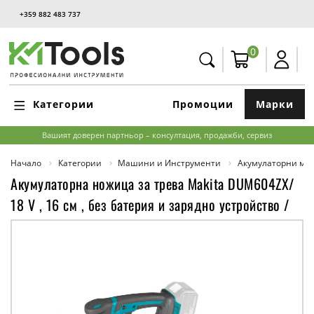
+359 882 483 737
0
Категории
Промоции
Марки
Вашият доверен партньор – консултация, продажби, сервиз
Начало
Категории
Машини и Инструменти
Акумулаторни м
Акумулаторна ножица за трева Makita DUM604ZX/
18 V , 16 см , без батерия и зарядно устройство /