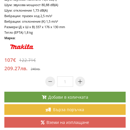
Шум: звукова мощност 80,88 dB(A)
Шум: отклонение 1,73 dB(A)
Вибрации: празен ход 2,5 m/s²
Вибрации: отклонение (K) 1,5 m/s²
Размери (Д х Ш х В) 337 x 176 x 130 mm
Тегло (EPTA) 1,8 kg
Марка:
107€
122.71€
209.27лв.
240лв.
Добави в количката
Бърза поръчка
Вземи на изплащане