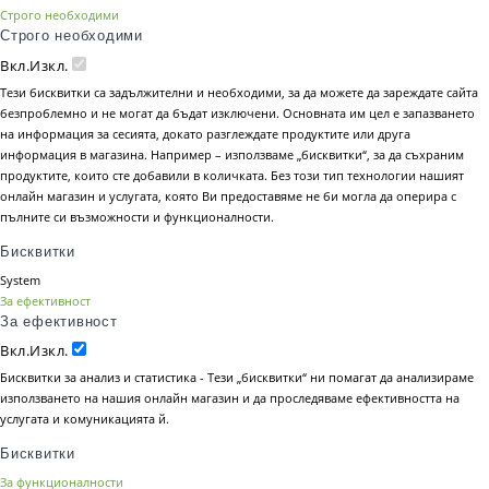
Строго необходими
Строго необходими
Вкл.
Изкл.
Тези бисквитки са задължителни и необходими, за да можете да зареждате сайта
безпроблемно и не могат да бъдат изключени. Основната им цел е запазването
на информация за сесията, докато разглеждате продуктите или друга
информация в магазина. Например – използваме „бисквитки“, за да съхраним
продуктите, които сте добавили в количката. Без този тип технологии нашият
онлайн магазин и услугата, която Ви предоставяме не би могла да оперира с
пълните си възможности и функционалности.
Бисквитки
System
За ефективност
За ефективност
Вкл.
Изкл.
Бисквитки за анализ и статистика - Тези „бисквитки“ ни помагат да анализираме
използването на нашия онлайн магазин и да проследяваме ефективността на
услугата и комуникацията й.
Бисквитки
За функционалности