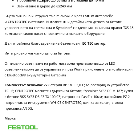
Пробиване в
дърво до 35 мм
и в с
томана до 10 мм
Завинтване в дърво
до 6x240 мм
Бърза смяна на инструмента е възможна чрез
FastFix
интерфейс
и
CENTROTEC
системата. Интелигентни детайли като депото за битове,
управлението на светлината и
Systainer³
с отделения на капака правят TXS 18
компактен силов пакет с практично специално оборудване.
Дълготрайност благодарение на безчетковия
ЕС-ТЕС мотор
.
Интегрирано магнитно депо за битове.
Оптимално осветяване на работната зона чрез включващо се LED
осветление (може да се управлява и през Work приложението в комбинация
с Bluetooth® акумулаторна батерия).
Комплектът включва:
2х батерия BP 18 Li 3,0 C; бързозарядно устройство
TCL 6; CENTROTEC магнитен държач за битове; Systainer SYS3 DF M 187; кутия
с битове BKS SYS3 D5 PZ TX 100 CE; патронник FastFix 10мм; накрайник PZ 2;
патронник за инструменти WH-CE CENTROTEC; щипка за колан; ъглова
приставка AN-XS.
Марка: