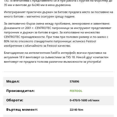
TXS 18 впечатлява с представянето си и при работа с бургии на Форстнер до
35 мм и винтове до 6x240 мм в мека дървесина.
Интегрираният практичен държач за битове предлага място за поставяне на
много битове – магнитно осигурен срещу падане.
За светкавично бърза смяна между пробиване, зенкероване и завинтване:
Доказаните от 2001 г. CENTROTEC патронници за инструмент представляват
патронник и държач за битове в едно. За използване на множество
CENTROTEC принадлежности. При това при половин размер и по-малко с
80% тегло отколкото стандартните патронници: истинско Festool
изобретение с обичайното за Festool качество.
Благодарение на интелигентния FastFix интерфейс всички приставки на
актуалния 18 V винтоверт са съвместими за TXS 18. Никой друг компактен
винтоверт не предлага толкова различни възможности за употреба!
Модел:
576896
Производител:
FESTOOL
Обороти:
0-470/0-1600 об/мин
Въртящ момент:
22/40 Nm