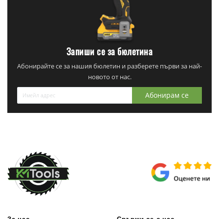
Запиши се за бюлетина
Абонирайте се за нашия бюлетин и разберете първи за най-
новото от нас.
Абонирам се