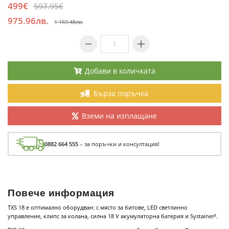
499€
597.95€
975.96лв.
1 169.48лв.
Добави в количката
Бърза поръчка
Вземи на изплащане
0882 664 555
– за поръчки и консултация!
Повече информация
TXS 18 е оптимално оборудван: с място за битове, LED светлинно
управление, клипс за колана, силна 18 V акумулаторна батерия и Systainer³.