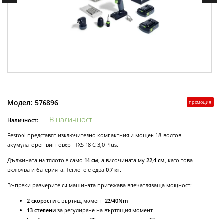
Модел:
576896
промоция
В наличност
Наличност:
Festool представят изключително компактния и мощен 18-волтов
акумулаторен винтоверт TXS 18 C 3,0 Plus.
Дължината на тялото е само
14 см
, а височината му
22,4 см
, като това
включва и батерията. Теглото е едва
0,7 кг
.
Въпреки размерите си машината притежава впечатляваща мощност:
2 скорости
с въртящ момент
22/40Nm
13 степени
за регулиране на въртящия момент