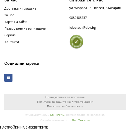
За нас
Свържи се с нас
ул “Морава 1”, Плевен, България
Доставка и плащане
За нас
0882483737
Карта на сайта
lobotech@abv.bg
Пазаруване на изплащане
Сервиз
Контакти
Социални мрежи
Общи условия за ползване
Политика за защита на личните данни
Политика за бисквитките
© Copyright 2026
КМ ТУУЛС
. Всички права са запазени.
Онлайн магазин от:
PlumTex.com
НАСТРОЙКИ НА БИСКВИТКИТЕ