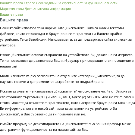
Вашите права
Строго необходими
За ефективност
За функционалности
Маркетингови
Допълнителна информация
Вашите права
Вашите права
Нашият сайт използва така наречените „бисквитки“. Това са малки текстови
файлове, които се зареждат в браузъра и се съхраняват на Вашето крайно
устройство. Те са безобидни. Използваме ги, за да поддържаме сайта си лесен за
употреба.
Някои „бисквитки“ остават съхранени на устройството Ви, докато не ги изтриете.
Те ни позволяват да разпознаем Вашия браузър при следващото ви посещение в
нашия сайт.
Моля, кликнете върху заглавията на отделните категории „бисквитки“, за да
научите повече и да промените настройките по подразбиране.
Искаме да знаете, че използваме „бисквитките“ на основание чл. 4а от Закона за
електронната търговия (ЗЕТ) и член 6, ал. 1, буква (е) от GDPR. Ако не сте съгласни
с това, можете да откажете съхраняването, като настроите браузъра си така, че да
Ви информира, когато някой сайт иска да запамети на устройството Ви
„бисквитки“, а Вие съответно да ги приемате или не.
Имайте предвид, че деактивирането на „бисквитките“ във Вашия браузър може
да ограничи функционалността на нашия сайт за Вас.