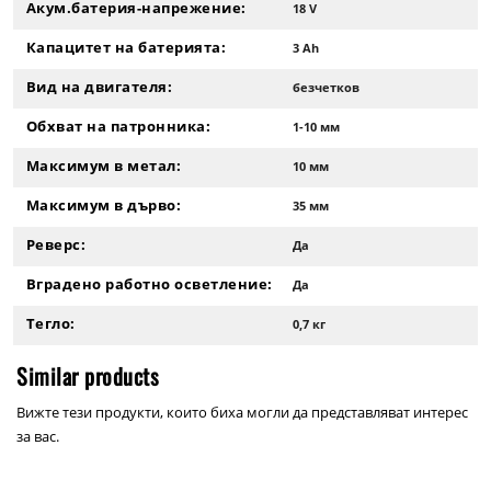
Акум.батерия-напрежение:
18 V
Капацитет на батерията:
3 Ah
Вид на двигателя:
безчетков
Обхват на патронника:
1-10 мм
Максимум в метал:
10 мм
Максимум в дърво:
35 мм
Реверс:
Да
Вградено работно осветление:
Да
Тегло:
0,7 кг
Similar products
Вижте тези продукти, които биха могли да представляват интерес
за вас.