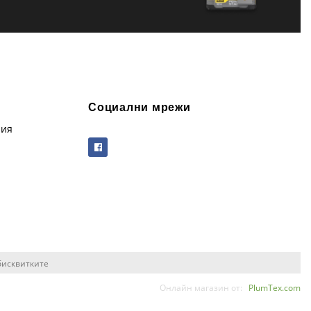
Социални мрежи
рия
бисквитките
Онлайн магазин от:
PlumTex.com