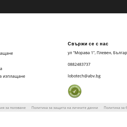
Свържи се с нас
ул “Морава 1”, Плевен, Бълга
лащане
0882483737
та
lobotech@abv.bg
на изплащане
ия за ползване
Политика за защита на личните данни
Политика за 