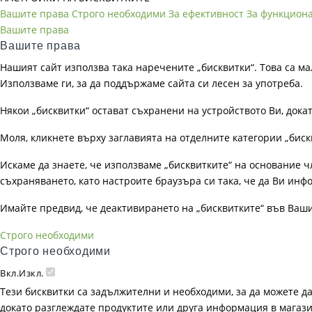
Вашите права
Строго необходими
За ефективност
За функцион
Вашите права
Вашите права
Нашият сайт използва така наречените „бисквитки“. Това са ма
Използваме ги, за да поддържаме сайта си лесен за употреба.
Някои „бисквитки“ остават съхранени на устройството Ви, док
Моля, кликнете върху заглавията на отделните категории „биск
Искаме да знаете, че използваме „бисквитките“ на основание чл. 
съхраняването, като настроите браузъра си така, че да Ви инфо
Имайте предвид, че деактивирането на „бисквитките“ във Ваш
Строго необходими
Строго необходими
Вкл.
Изкл.
Тези бисквитки са задължителни и необходими, за да можете д
докато разглеждате продуктите или друга информация в магазин