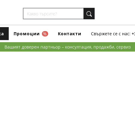
ка
Промоции
%
Контакти
Свържете се с нас:
+
Вашият доверен партньор – консултация, продажби, сервиз