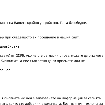
няват на Вашето крайно устройство. Те са безобидни.
узър при следващото ви посещение в нашия сайт.
одразбиране.
ква (е) от GDPR. Ако не сте съгласни с това, можете да откажете
„бисквитки“, а Вие съответно да ги приемате или не.
за Вас.
. Основната им цел е запазването на информация за сесията,
ите, които сте добавили в количката. Без този тип технологии