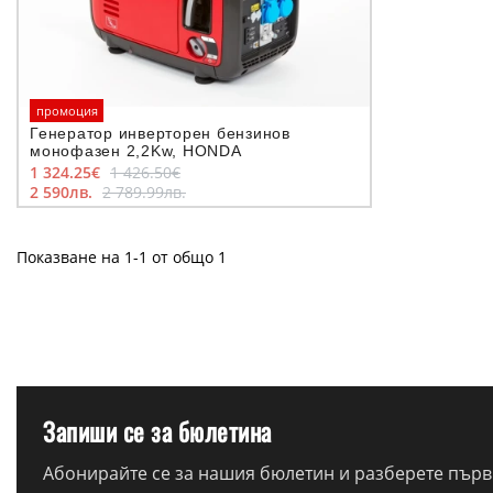
промоция
Генератор инверторен бензинов
монофазен 2,2Kw, HONDA
1 324.25€
1 426.50€
2 590лв.
2 789.99лв.
Показване на 1-1 от общо 1
Запиши се за бюлетина
Абонирайте се за нашия бюлетин и разберете първи