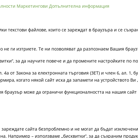
алности
Маркетингови
Допълнителна информация
лки текстови файлове, които се зареждат в браузъра и се съхра
ато не ги изтриете. Те ни позволяват да разпознаем Вашия бра
витки“, за да научите повече и да промените настройките по п
4а от Закона за електронната търговия (ЗЕТ) и член 6, ал. 1, бу
рмира, когато някой сайт иска да запамети на устройството Ви 
ия браузър може да ограничи функционалността на нашия сайт 
а зареждате сайта безпроблемно и не могат да бъдат изключени
а. Например – използваме „бисквитки“, за да съхраним продукт