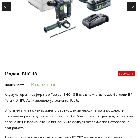
Модел:
BHC 18
промоция
В наличност
Наличност:
Акумулаторен перфоратор Festool BHC 18-Basic в комплект с две батерии BP
18 Li 4.0 HPC-ASI и зарядно устройство TCL 6.
BHC впечатлява с ненадминато съотношение между тегло и мощност и
оптимално разпределение на тежестта. С-образната конструкция, отличната
ергономия и поемането на вибрациите осигуряват по-малко натоварване
при работа.
Безчетковият и неизискващ поддръжка ЕС-ТЕС мотор е изключително здрав