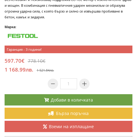
и мощен. В комбинация с пневматичния ударен механизъм се образува
огромна ударна сила, с която бързо и силно се извършва пробиване в
бетон, камък и зидария.
Марка:
Гаранция - 3 години!
597.70€
778.10€
1 168.99лв.
1 521.84лв.
Добави в количката
Бърза поръчка
Вземи на изплащане