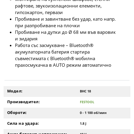
рафтове, звукоизолационни елементи,
гипсокартон, первази
Пробиване и завинтване без удар, като напр.
при разпробиване на плочки
Пробиване на дупки до Ø 68 мм във варовик
и зидария
Работа със засмукване – Bluetooth®
акумулаторната батерия стартира
съвместимата с Bluetooth® мобилна
прахосмукачка в AUTO режим автоматично
Модел:
BHC 18
Производител:
FESTOOL
Обороти:
0 - 1 100 об/мин
Сила на удара:
1.8 J