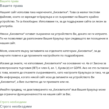
Вашите права
Вашите права
Нашият сайт използва така наречените „бисквитки“. Това са малки текстови
файлове, които се зареждат в браузъра и се съхраняват на Вашето крайно
устройство. Те са безобидни. Използваме ги, за да поддържаме сайта си лесен за
употреба.
Някои „бисквитки“ остават съхранени на устройството Ви, докато не ги изтриете.
Те ни позволяват да разпознаем Вашия браузър при следващото ви посещение в
нашия сайт.
Моля, кликнете върху заглавията на отделните категории „бисквитки“, за да
научите повече и да промените настройките по подразбиране.
Искаме да знаете, че използваме „бисквитките“ на основание чл. 4а от Закона за
електронната търговия (ЗЕТ) и член 6, ал. 1, буква (е) от GDPR. Ако не сте съгласни
с това, можете да откажете съхраняването, като настроите браузъра си така, че да
Ви информира, когато някой сайт иска да запамети на устройството Ви
„бисквитки“, а Вие съответно да ги приемате или не.
Имайте предвид, че деактивирането на „бисквитките“ във Вашия браузър може
да ограничи функционалността на нашия сайт за Вас.
Строго необходими
Строго необходими