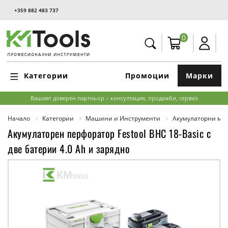
+359 882 483 737
0
Категории
Промоции
Марки
Вашият доверен партньор – консултация, продажби, сервиз
Начало
Категории
Машини и Инструменти
Акумулаторни м
Акумулаторен перфоратор Festool BHC 18-Basic с
две батерии 4.0 Ah и зарядно