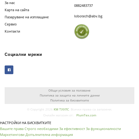
За нас
0882483737
Карта на сайта
lobotech@abv.bg
Пазаруване на изплащане
Сервиз
Контакти
Социални мрежи
Общи условия за ползване
Политика за защита на личните данни
Политика за бисквитките
© Copyright 2026
КМ ТУУЛС
. Всички права са запазени.
Онлайн магазин от:
PlumTex.com
НАСТРОЙКИ НА БИСКВИТКИТЕ
Вашите права
Строго необходими
За ефективност
За функционалности
Маркетингови
Допълнителна информация