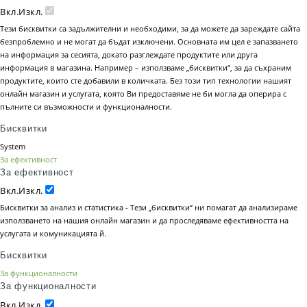
Вкл.
Изкл.
Тези бисквитки са задължителни и необходими, за да можете да зареждате сайта
безпроблемно и не могат да бъдат изключени. Основната им цел е запазването
на информация за сесията, докато разглеждате продуктите или друга
информация в магазина. Например – използваме „бисквитки“, за да съхраним
продуктите, които сте добавили в количката. Без този тип технологии нашият
онлайн магазин и услугата, която Ви предоставяме не би могла да оперира с
пълните си възможности и функционалности.
Бисквитки
System
За ефективност
За ефективност
Вкл.
Изкл.
Бисквитки за анализ и статистика - Тези „бисквитки“ ни помагат да анализираме
използването на нашия онлайн магазин и да проследяваме ефективността на
услугата и комуникацията й.
Бисквитки
За функционалности
За функционалности
Вкл.
Изкл.