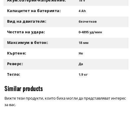
Акум.батерия-напрежение:
18 V
Капацитет на батерията:
4 Ah
Вид на двигателя:
безчетков
Честота на удара:
0-4895 уд/мин
Максимум в бетон:
18 мм
Къртене:
Не
Реверс:
Да
Тегло:
1.9 кг
Similar products
Вижте тези продукти, които биха могли да представляват интерес
за вас.