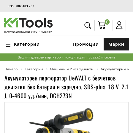
+359 882 483 737
0
Категории
Промоции
Марки
Вашият доверен партньор – консултация, продажби, сервиз
Начало
Категории
Машини и Инструменти
Акумулаторни м
Акумулаторен перфоратор DeWALT с безчетков
двигател без батерия и зарядно, SDS-plus, 18 V, 2.1
J, 0-4600 уд./мин, DCH273N