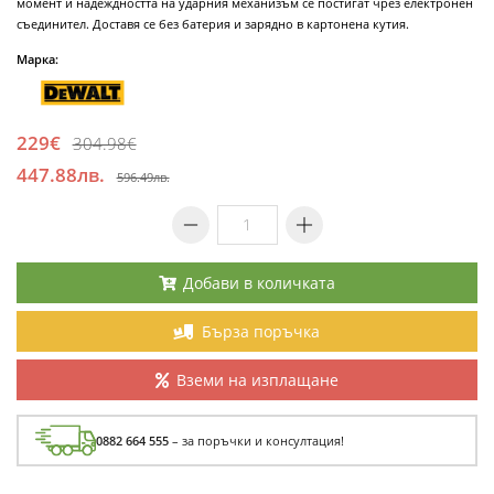
момент и надеждността на ударния механизъм се постигат чрез електронен
съединител. Доставя се без батерия и зарядно в картонена кутия.
Марка:
229€
304.98€
447.88лв.
596.49лв.
Добави в количката
Бърза поръчка
Вземи на изплащане
0882 664 555
– за поръчки и консултация!