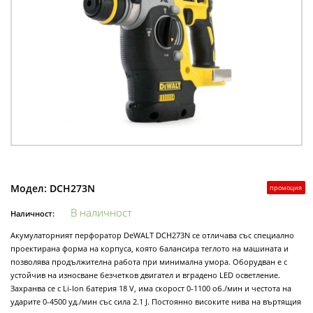
Модел:
DCH273N
промоция
В наличност
Наличност:
Акумулаторният перфоратор DeWALT DCH273N се отличава със специално
проектирана форма на корпуса, която балансира теглото на машината и
позволява продължителна работа при минимална умора. Оборудван е с
устойчив на износване безчетков двигател и вградено LED осветление.
Захранва се с Li-Ion батерия 18 V, има скорост 0-1100 об./мин и честота на
ударите 0-4500 уд./мин със сила 2.1 J. Постоянно високите нива на въртящия