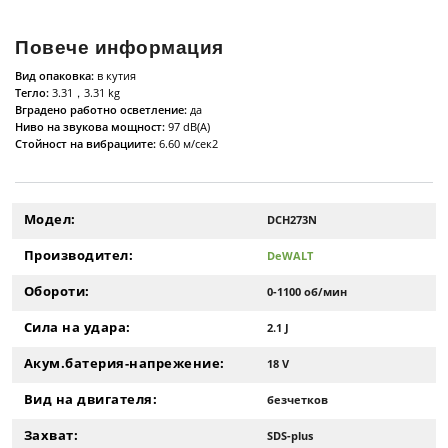
Повече информация
Вид опаковка:
в кутия
Тегло:
3.31，3.31 kg
Вградено работно осветление:
да
Ниво на звукова мощност:
97 dB(A)
Стойност на вибрациите:
6.60 м/сек2
Модел:
DCH273N
Производител:
DeWALT
Обороти:
0-1100 об/мин
Сила на удара:
2.1 J
Акум.батерия-напрежение:
18 V
Вид на двигателя:
безчетков
Захват:
SDS-plus