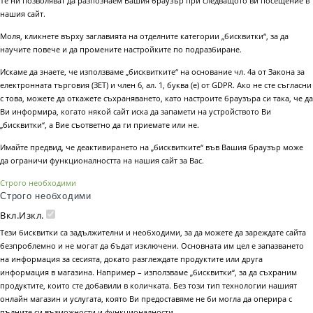
Те ни позволяват да разпознаем Вашия браузър при следващото ви посещение в
нашия сайт.
Моля, кликнете върху заглавията на отделните категории „бисквитки“, за да
научите повече и да промените настройките по подразбиране.
Искаме да знаете, че използваме „бисквитките“ на основание чл. 4а от Закона за
електронната търговия (ЗЕТ) и член 6, ал. 1, буква (е) от GDPR. Ако не сте съгласни
с това, можете да откажете съхраняването, като настроите браузъра си така, че да
Ви информира, когато някой сайт иска да запамети на устройството Ви
„бисквитки“, а Вие съответно да ги приемате или не.
Имайте предвид, че деактивирането на „бисквитките“ във Вашия браузър може
да ограничи функционалността на нашия сайт за Вас.
Строго необходими
Строго необходими
Вкл.
Изкл.
Тези бисквитки са задължителни и необходими, за да можете да зареждате сайта
безпроблемно и не могат да бъдат изключени. Основната им цел е запазването
на информация за сесията, докато разглеждате продуктите или друга
информация в магазина. Например – използваме „бисквитки“, за да съхраним
продуктите, които сте добавили в количката. Без този тип технологии нашият
онлайн магазин и услугата, която Ви предоставяме не би могла да оперира с
пълните си възможности и функционалности.