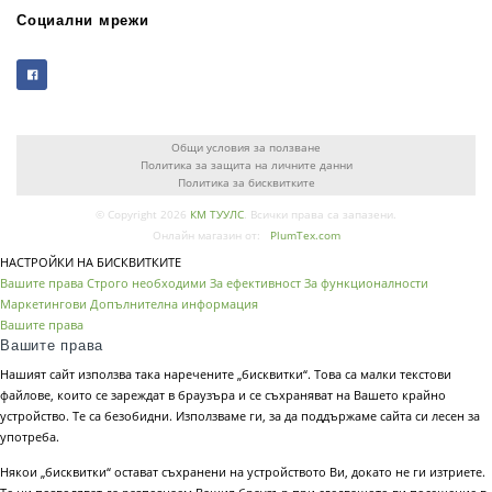
Социални мрежи
Общи условия за ползване
Политика за защита на личните данни
Политика за бисквитките
© Copyright 2026
КМ ТУУЛС
. Всички права са запазени.
Онлайн магазин от:
PlumTex.com
НАСТРОЙКИ НА БИСКВИТКИТЕ
Вашите права
Строго необходими
За ефективност
За функционалности
Маркетингови
Допълнителна информация
Вашите права
Вашите права
Нашият сайт използва така наречените „бисквитки“. Това са малки текстови
файлове, които се зареждат в браузъра и се съхраняват на Вашето крайно
устройство. Те са безобидни. Използваме ги, за да поддържаме сайта си лесен за
употреба.
Някои „бисквитки“ остават съхранени на устройството Ви, докато не ги изтриете.