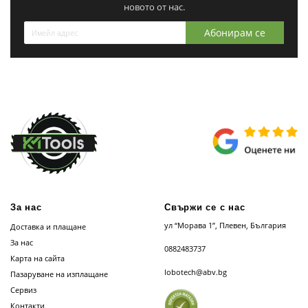
новото от нас.
Абонирам се
За нас
Свържи се с нас
ул “Морава 1”, Плевен, България
Доставка и плащане
За нас
0882483737
Карта на сайта
lobotech@abv.bg
Пазаруване на изплащане
Сервиз
Контакти