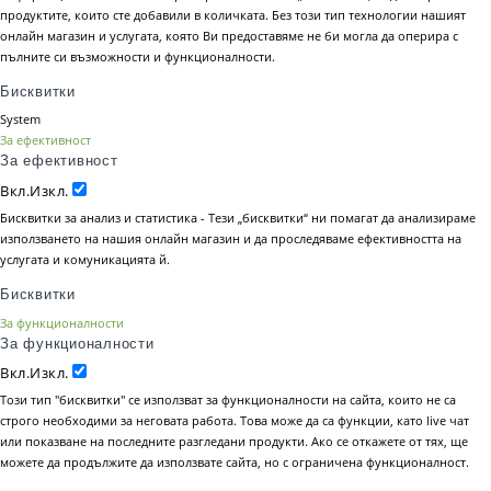
продуктите, които сте добавили в количката. Без този тип технологии нашият
онлайн магазин и услугата, която Ви предоставяме не би могла да оперира с
пълните си възможности и функционалности.
Бисквитки
System
За ефективност
За ефективност
Вкл.
Изкл.
Бисквитки за анализ и статистика - Тези „бисквитки“ ни помагат да анализираме
използването на нашия онлайн магазин и да проследяваме ефективността на
услугата и комуникацията й.
Бисквитки
За функционалности
За функционалности
Вкл.
Изкл.
Този тип "бисквитки" се използват за функционалности на сайта, които не са
строго необходими за неговата работа. Това може да са функции, като live чат
или показване на последните разгледани продукти. Ако се откажете от тях, ще
можете да продължите да използвате сайта, но с ограничена функционалност.