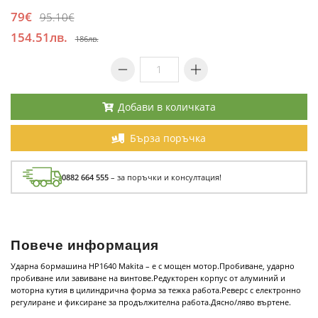
79€
95.10€
154.51лв.
186лв.
Добави в количката
Бърза поръчка
0882 664 555
– за поръчки и консултация!
Повече информация
Ударна бормашина HP1640 Makita – е с мощен мотор.Пробиване, ударно
пробиване или завиване на винтове.Редукторен корпус от алуминий и
моторна кутия в цилиндрична форма за тежка работа.Реверс с електронно
регулиране и фиксиране за продължителна работа.Дясно/ляво въртене.