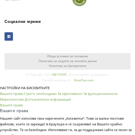
Социални мрежи
Общи условия за ползване
Политика за защита на личните данни
Политика за бисквитките
© Copyright 2026
КМ ТУУЛС
. Всички права са запазени.
Онлайн магазин от:
PlumTex.com
НАСТРОЙКИ НА БИСКВИТКИТЕ
Вашите права
Строго необходими
За ефективност
За функционалности
Маркетингови
Допълнителна информация
Вашите права
Вашите права
Нашият сайт използва така наречените „бисквитки“. Това са малки текстови
файлове, които се зареждат в браузъра и се съхраняват на Вашето крайно
устройство. Те са безобидни. Използваме ги, за да поддържаме сайта си лесен за