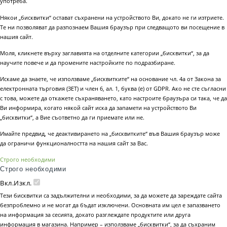
употреба.
Някои „бисквитки“ остават съхранени на устройството Ви, докато не ги изтриете.
Те ни позволяват да разпознаем Вашия браузър при следващото ви посещение в
нашия сайт.
Моля, кликнете върху заглавията на отделните категории „бисквитки“, за да
научите повече и да промените настройките по подразбиране.
Искаме да знаете, че използваме „бисквитките“ на основание чл. 4а от Закона за
електронната търговия (ЗЕТ) и член 6, ал. 1, буква (е) от GDPR. Ако не сте съгласни
с това, можете да откажете съхраняването, като настроите браузъра си така, че да
Ви информира, когато някой сайт иска да запамети на устройството Ви
„бисквитки“, а Вие съответно да ги приемате или не.
Имайте предвид, че деактивирането на „бисквитките“ във Вашия браузър може
да ограничи функционалността на нашия сайт за Вас.
Строго необходими
Строго необходими
Вкл.
Изкл.
Тези бисквитки са задължителни и необходими, за да можете да зареждате сайта
безпроблемно и не могат да бъдат изключени. Основната им цел е запазването
на информация за сесията, докато разглеждате продуктите или друга
информация в магазина. Например – използваме „бисквитки“, за да съхраним