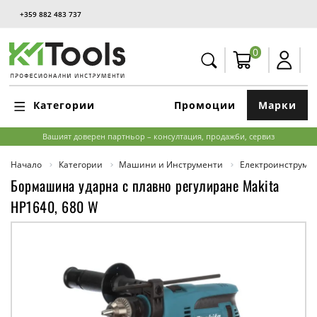
+359 882 483 737
0
Категории
Промоции
Марки
Вашият доверен партньор – консултация, продажби, сервиз
Начало
Категории
Машини и Инструменти
Електроинструме
Бормашина ударна с плавно регулиране Makita
HP1640, 680 W