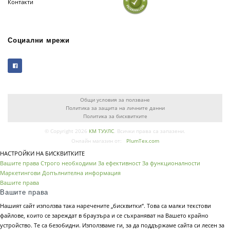
Контакти
Социални мрежи
Общи условия за ползване
Политика за защита на личните данни
Политика за бисквитките
© Copyright 2026
КМ ТУУЛС
. Всички права са запазени.
Онлайн магазин от:
PlumTex.com
НАСТРОЙКИ НА БИСКВИТКИТЕ
Вашите права
Строго необходими
За ефективност
За функционалности
Маркетингови
Допълнителна информация
Вашите права
Вашите права
Нашият сайт използва така наречените „бисквитки“. Това са малки текстови
файлове, които се зареждат в браузъра и се съхраняват на Вашето крайно
устройство. Те са безобидни. Използваме ги, за да поддържаме сайта си лесен за