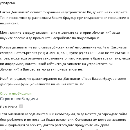
употреба.
Някои „бисквитки“ остават съхранени на устройството Ви, докато не ги изтриете.
Те ни позволяват да разпознаем Вашия браузър при следващото ви посещение в
нашия сайт.
Моля, кликнете върху заглавията на отделните категории „бисквитки“, за да
научите повече и да промените настройките по подразбиране.
Искаме да знаете, че използваме „бисквитките“ на основание чл. 4а от Закона за
електронната търговия (ЗЕТ) и член 6, ал. 1, буква (е) от GDPR. Ако не сте съгласни
с това, можете да откажете съхраняването, като настроите браузъра си така, че да
Ви информира, когато някой сайт иска да запамети на устройството Ви
„бисквитки“, а Вие съответно да ги приемате или не.
Имайте предвид, че деактивирането на „бисквитките“ във Вашия браузър може
да ограничи функционалността на нашия сайт за Вас.
Строго необходими
Строго необходими
Вкл.
Изкл.
Тези бисквитки са задължителни и необходими, за да можете да зареждате сайта
безпроблемно и не могат да бъдат изключени. Основната им цел е запазването
на информация за сесията, докато разглеждате продуктите или друга