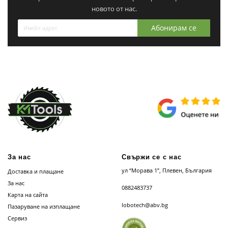
новото от нас.
Абонирам се
За нас
Свържи се с нас
ул “Морава 1”, Плевен, България
Доставка и плащане
За нас
0882483737
Карта на сайта
lobotech@abv.bg
Пазаруване на изплащане
Сервиз