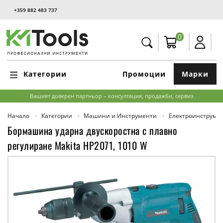
+359 882 483 737
0
Категории
Промоции
Марки
Вашият доверен партньор – консултация, продажби, сервиз
Начало
Категории
Машини и Инструменти
Електроинструме
Бормашина ударна двускоростна с плавно
регулиране Makita HP2071, 1010 W