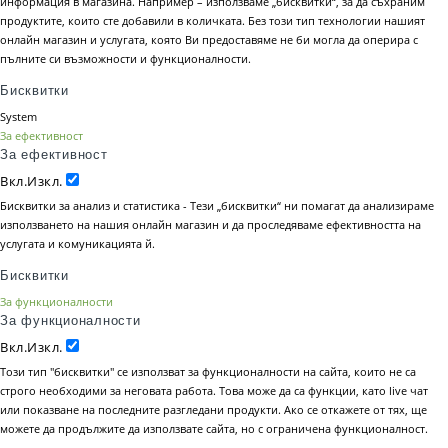
информация в магазина. Например – използваме „бисквитки“, за да съхраним
продуктите, които сте добавили в количката. Без този тип технологии нашият
онлайн магазин и услугата, която Ви предоставяме не би могла да оперира с
пълните си възможности и функционалности.
Бисквитки
System
За ефективност
За ефективност
Вкл.
Изкл.
Бисквитки за анализ и статистика - Тези „бисквитки“ ни помагат да анализираме
използването на нашия онлайн магазин и да проследяваме ефективността на
услугата и комуникацията й.
Бисквитки
За функционалности
За функционалности
Вкл.
Изкл.
Този тип "бисквитки" се използват за функционалности на сайта, които не са
строго необходими за неговата работа. Това може да са функции, като live чат
или показване на последните разгледани продукти. Ако се откажете от тях, ще
можете да продължите да използвате сайта, но с ограничена функционалност.