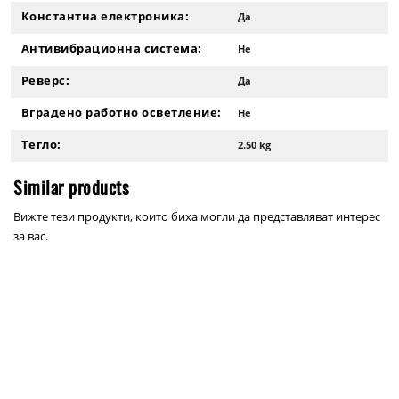
Константна електроника:
Да
Антивибрационна система:
Не
Реверс:
Да
Вградено работно осветление:
Не
Тегло:
2.50 kg
Similar products
Вижте тези продукти, които биха могли да представляват интерес
за вас.