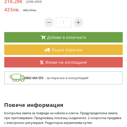
216.28€
248.48€
423лв.
485.99лв.
Добави в количката
Бърза поръчка
Вземи на изплащане
0882 664 555
– за поръчки и консултация!
Повече информация
Контролна лампа за повреди на кабела и ключа. Предупредителна лампа
при претоварване. Предпазващ плъзгащ съединител. 2-скоростна предавка
с електронно регулиране. Редукторна алуминиева кутия.