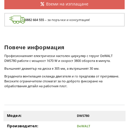
Вземи на изплащане
0882 664 555
– за поръчки и консултация!
Повече информация
Професионалният електрически настолен циркуляр с герунг DeWALT
DWS780 работи с мощност 1670 W и скорост 3800 оборота в минута.
Външният диаметър на диска е 305 мм, а вътрешният 30 мм.
Вградената вентилация охлажда двигателя и го предпазва от прегряване.
Високите ограничители спомагат за по-доброто фиксиране на
обработвания детайл на работния плот.
Модел:
DWS780
Производител:
DeWALT