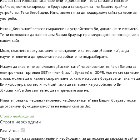
Нашият сайт използва така наречените „бисквитки“. Това са малки текстови
файлове, които се зареждат в браузъра и се съхраняват на Вашето крайно
устройство. Те са безобидни. Използваме ги, за да поддържаме сайта си лесен за
употреба.
Някои „бисквитки“ остават съхранени на устройството Ви, докато не ги изтриете.
Те ни позволяват да разпознаем Вашия браузър при следващото ви посещение в
нашия сайт.
Моля, кликнете върху заглавията на отделните категории „бисквитки“, за да
научите повече и да промените настройките по подразбиране.
Искаме да знаете, че използваме „бисквитките“ на основание чл. 4а от Закона за
електронната търговия (ЗЕТ) и член 6, ал. 1, буква (е) от GDPR. Ако не сте съгласни
с това, можете да откажете съхраняването, като настроите браузъра си така, че да
Ви информира, когато някой сайт иска да запамети на устройството Ви
„бисквитки“, а Вие съответно да ги приемате или не.
Имайте предвид, че деактивирането на „бисквитките“ във Вашия браузър може
да ограничи функционалността на нашия сайт за Вас.
Строго необходими
Строго необходими
Вкл.
Изкл.
Тези бисквитки са задължителни и необходими, за да можете да зареждате сайта