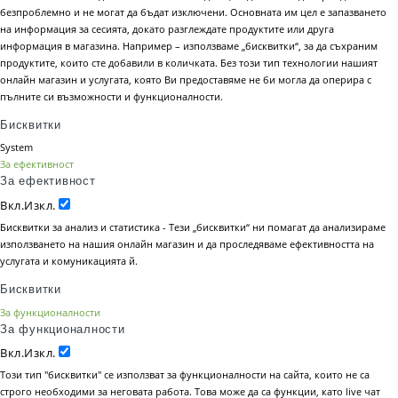
безпроблемно и не могат да бъдат изключени. Основната им цел е запазването
на информация за сесията, докато разглеждате продуктите или друга
информация в магазина. Например – използваме „бисквитки“, за да съхраним
продуктите, които сте добавили в количката. Без този тип технологии нашият
онлайн магазин и услугата, която Ви предоставяме не би могла да оперира с
пълните си възможности и функционалности.
Бисквитки
System
За ефективност
За ефективност
Вкл.
Изкл.
Бисквитки за анализ и статистика - Тези „бисквитки“ ни помагат да анализираме
използването на нашия онлайн магазин и да проследяваме ефективността на
услугата и комуникацията й.
Бисквитки
За функционалности
За функционалности
Вкл.
Изкл.
Този тип "бисквитки" се използват за функционалности на сайта, които не са
строго необходими за неговата работа. Това може да са функции, като live чат