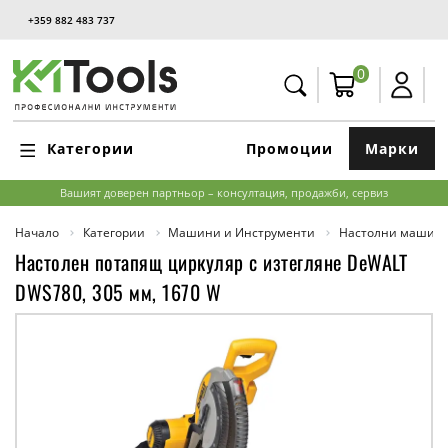
+359 882 483 737
0
Категории
Промоции
Марки
Вашият доверен партньор – консултация, продажби, сервиз
Начало
Категории
Машини и Инструменти
Настолни машин
Настолен потапящ циркуляр с изтегляне DeWALT
DWS780, 305 мм, 1670 W