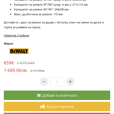
Капацитет на рязане 45°/90° (шир. и вис.): 211х112 мм
Капацитет на рязане 45°/45°: 244х58 мм
Макс. дълбочина за рязане: 110 мм
Доставя се с диск за рязане на дърво с 60 зъба, ключ за смяна на диска и
торба за улавяне на праха.
Гаранция 3 години!
Марка:
859€
1 079.84€
1 680.06лв.
2 111.99лв.
Добави в количката
Бърза поръчка