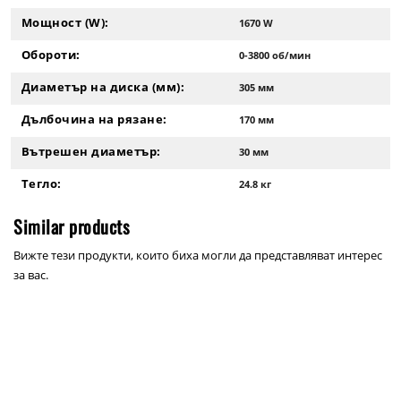
Мощност (W):
1670 W
Обороти:
0-3800 об/мин
Диаметър на диска (мм):
305 мм
Дълбочина на рязане:
170 мм
Вътрешен диаметър:
30 мм
Тегло:
24.8 кг
Similar products
Вижте тези продукти, които биха могли да представляват интерес
за вас.