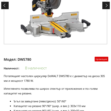
Модел:
DWS780
промоция
В наличност
Наличност:
Потапящият настолен циркуляр DeWALT DWS780 е с диаметър на диска 305
мм и мощност 1780 W.
Изтеглянето позволява по-широк спектър от приложение и по-голям
капацитет на рязане.
Ъгъл за завъртане (ляво/дясно): 50°/60°
Капацитет на рязане 90°/90° (шир. и вис.): 303х110 мм
Капацитет на рязане 90°/45° (шир. и вис.): 330х50 мм