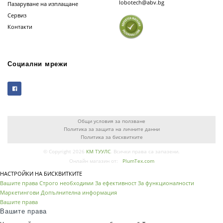
lobotech@abv.bg
Пазаруване на изплащане
Сервиз
Контакти
Социални мрежи
Общи условия за ползване
Политика за защита на личните данни
Политика за бисквитките
© Copyright 2026
КМ ТУУЛС
. Всички права са запазени.
Онлайн магазин от:
PlumTex.com
НАСТРОЙКИ НА БИСКВИТКИТЕ
Вашите права
Строго необходими
За ефективност
За функционалности
Маркетингови
Допълнителна информация
Вашите права
Вашите права