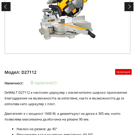
Модел:
D27112
промоция
В наличност
Наличност:
DeWALT D27112 е настолен циркуляр с изключително широко приложение
благодарение на възможността за изтегляне, както и възможността да се
използва като циркуляр с плот.
Двигателят е с мощност 1600 W, а диаметърът на диска е 305 мм, което
позволява максимална дълбочина на рязане 90 мм.
Наклон на рязане: до 45°
Максимален ъгъл на герунг ляво/дясно: 60-50°