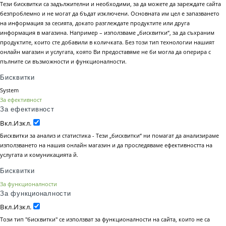
Тези бисквитки са задължителни и необходими, за да можете да зареждате сайта
безпроблемно и не могат да бъдат изключени. Основната им цел е запазването
на информация за сесията, докато разглеждате продуктите или друга
информация в магазина. Например – използваме „бисквитки“, за да съхраним
продуктите, които сте добавили в количката. Без този тип технологии нашият
онлайн магазин и услугата, която Ви предоставяме не би могла да оперира с
пълните си възможности и функционалности.
Бисквитки
System
За ефективност
За ефективност
Вкл.
Изкл.
Бисквитки за анализ и статистика - Тези „бисквитки“ ни помагат да анализираме
използването на нашия онлайн магазин и да проследяваме ефективността на
услугата и комуникацията й.
Бисквитки
За функционалности
За функционалности
Вкл.
Изкл.
Този тип "бисквитки" се използват за функционалности на сайта, които не са