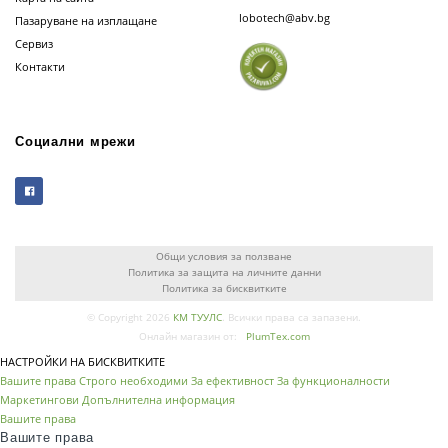
lobotech@abv.bg
Пазаруване на изплащане
Сервиз
Контакти
Социални мрежи
Общи условия за ползване
Политика за защита на личните данни
Политика за бисквитките
© Copyright 2026
КМ ТУУЛС
. Всички права са запазени.
Онлайн магазин от:
PlumTex.com
НАСТРОЙКИ НА БИСКВИТКИТЕ
Вашите права
Строго необходими
За ефективност
За функционалности
Маркетингови
Допълнителна информация
Вашите права
Вашите права