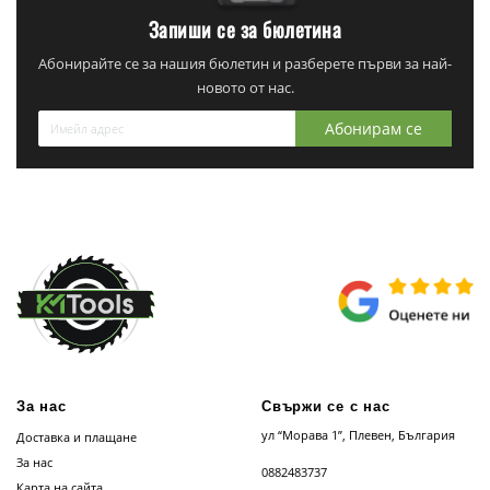
Запиши се за бюлетина
Абонирайте се за нашия бюлетин и разберете първи за най-
новото от нас.
Абонирам се
За нас
Свържи се с нас
ул “Морава 1”, Плевен, България
Доставка и плащане
За нас
0882483737
Карта на сайта