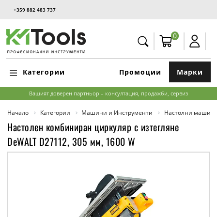
+359 882 483 737
0
Категории
Промоции
Марки
Вашият доверен партньор – консултация, продажби, сервиз
Начало
Категории
Машини и Инструменти
Настолни машин
Настолен комбиниран циркуляр с изтегляне
DeWALT D27112, 305 мм, 1600 W