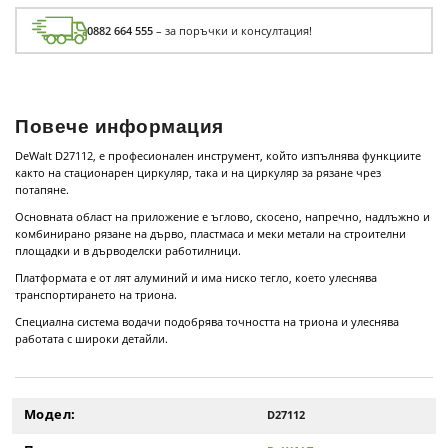
0882 664 555
– за поръчки и консултация!
Повече информация
DeWalt D27112, е професионален инструмент, който изпълнява функциите
както на стационарен циркуляр, така и на циркуляр за рязане чрез
потапяне.
Основната област на приложение е ъглово, скосено, напречно, надлъжно и
комбинирано рязане на дърво, пластмаса и меки метали на строителни
площадки и в дърводелски работилници.
Платформата е от лят алуминий и има ниско тегло, което улеснява
транспортирането на триона.
Специална система водачи подобрява точността на триона и улеснява
работата с широки детайли.
Модел:
D27112