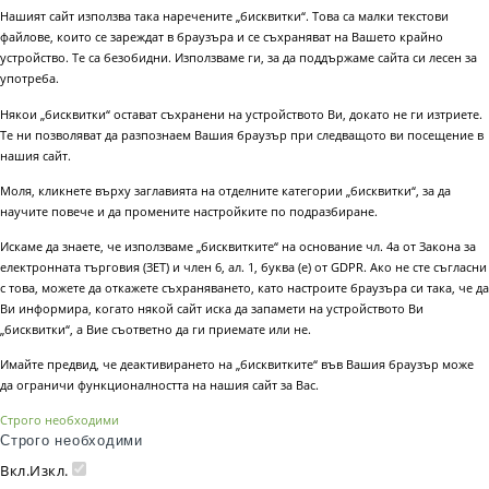
Нашият сайт използва така наречените „бисквитки“. Това са малки текстови
файлове, които се зареждат в браузъра и се съхраняват на Вашето крайно
устройство. Те са безобидни. Използваме ги, за да поддържаме сайта си лесен за
употреба.
Някои „бисквитки“ остават съхранени на устройството Ви, докато не ги изтриете.
Те ни позволяват да разпознаем Вашия браузър при следващото ви посещение в
нашия сайт.
Моля, кликнете върху заглавията на отделните категории „бисквитки“, за да
научите повече и да промените настройките по подразбиране.
Искаме да знаете, че използваме „бисквитките“ на основание чл. 4а от Закона за
електронната търговия (ЗЕТ) и член 6, ал. 1, буква (е) от GDPR. Ако не сте съгласни
с това, можете да откажете съхраняването, като настроите браузъра си така, че да
Ви информира, когато някой сайт иска да запамети на устройството Ви
„бисквитки“, а Вие съответно да ги приемате или не.
Имайте предвид, че деактивирането на „бисквитките“ във Вашия браузър може
да ограничи функционалността на нашия сайт за Вас.
Строго необходими
Строго необходими
Вкл.
Изкл.